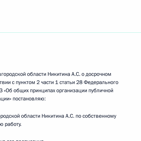
городской области Никитина A.С. o досрочном
вии с пунктом 2 части 1 статьи 28 Федерального
ФЗ «Об общих принципах организации публичной
ации» постановляю:
ородской области Никитина А.С. по собственному
ого Совета по направлению
ю работу.