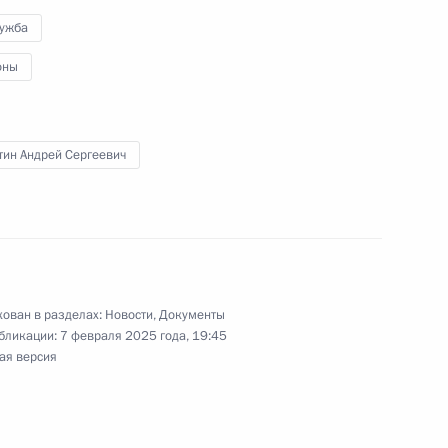
лужба
кой области Андреем
оны
тин Андрей Сергеевич
а высоких технологий
я электроника – Валдай»
ован в разделах:
Новости
,
Документы
бликации:
7 февраля 2025 года, 19:45
ая версия