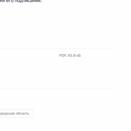
дня его подписания.
кой области Андреем
PDF,
45.9 кБ
а Государственного Совета
ородская область