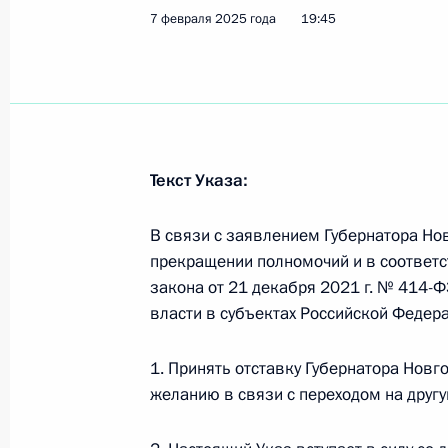
7 февраля 2025 года
19:45
5 марта 2025 года, 09:00
Встреча с Александром Дроновым
4 марта 2025 года, 22:30
Текст Указа:
В связи с заявлением Губернатора Нов
Принята отставка Андрея Никитина
прекращении полномочий и в соответст
7 февраля 2025 года, 19:45
закона от 21 декабря 2021 г. № 414-
власти в субъектах Российской Федер
1. Принять отставку Губернатора Новг
Заседание комиссии Государственн
желанию в связи с переходом на другу
«Семья»
31 октября 2024 года, 17:00