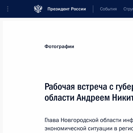
Президент России
События
Стру
Материалы по выбранной теме
Фотографии
Новгородская область,
66 результа
Рабочая встреча с губ
Показа
области Андреем Ник
После рождественского богослужен
на вопрос журналиста
Глава Новгородской области ин
экономической ситуации в реги
7 января 2021 года, 01:10