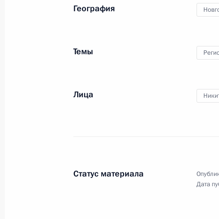
31 мая 2018 года, 20:00
География
Новг
Распоряжение о выделении средств
Темы
Реги
Президента
4 сентября 2017 года, 13:30
Лица
Ники
Встреча с врио губернатора Новго
Никитиным
2 сентября 2017 года, 13:40
Статус материала
Опублик
Дата пу
Поездка в Великий Новгород
18 апреля 2017 года