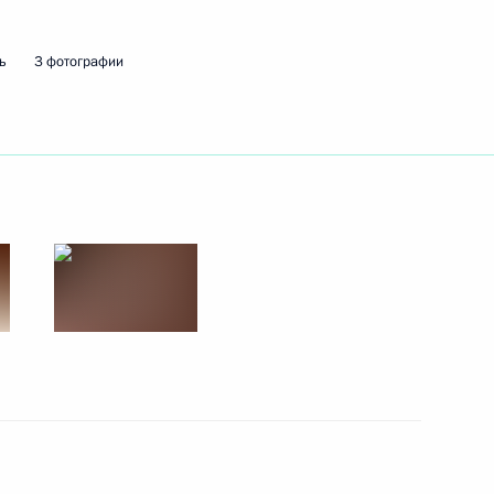
ь
3 фотографии
овгородской области Андреем
ской области Андреем
овгородской области Андреем