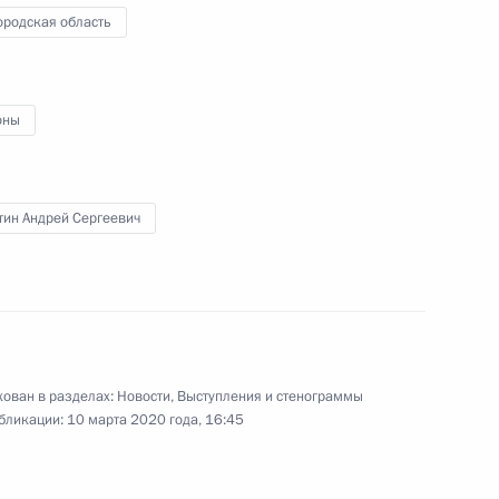
ородская область
 из резервного фонда
оны
тин Андрей Сергеевич
родской области Андреем
ован в разделах:
Новости
,
Выступления и стенограммы
бликации:
10 марта 2020 года, 16:45