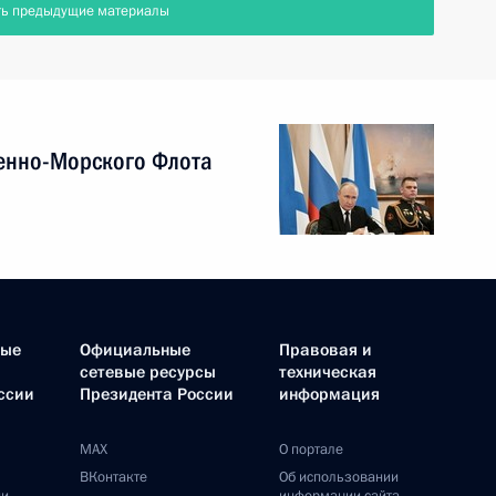
ть предыдущие материалы
енно-Морского Флота
ные
Официальные
Правовая и
сетевые ресурсы
техническая
ссии
Президента России
информация
MAX
О портале
ВКонтакте
Об использовании