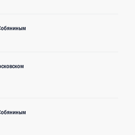
 Собяниным
осковском
 Собяниным