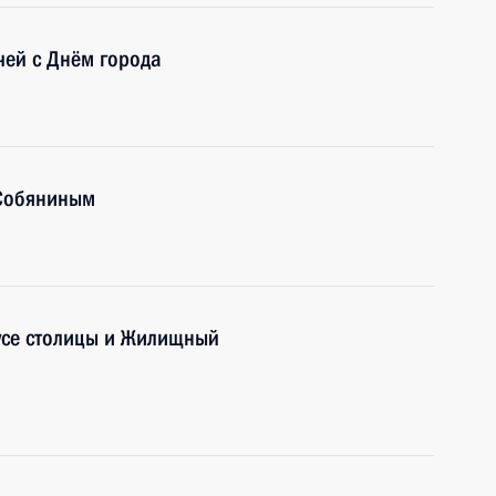
чей с Днём города
 Собяниным
усе столицы и Жилищный