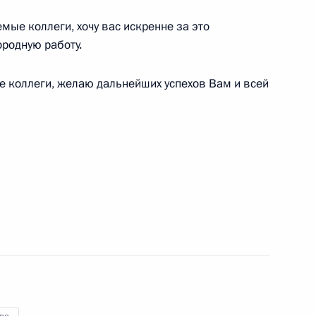
 новом участке Большой
ые коллеги, хочу вас искренне за это
рополитена
ородную работу.
 коллеги, желаю дальнейших успехов Вам и всей
чей с Днём города
 Собяниным