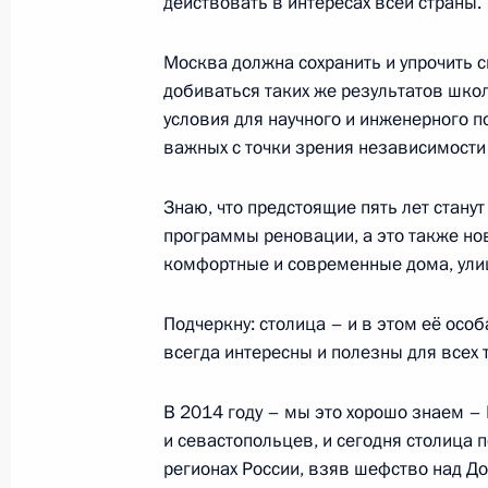
действовать в интересах всей страны.
Президент ознакомился с ходом ст
космического центра в Москве
Москва должна сохранить и упрочить 
добиваться таких же результатов школ
27 февраля 2022 года, 18:00
условия для научного и инженерного п
важных с точки зрения независимости
Встреча с мэром Москвы Сергеем
Знаю, что предстоящие пять лет стан
программы реновации, а это также но
20 января 2022 года, 13:00
комфортные и современные дома, ули
Подчеркну: столица – и в этом её особ
Подписан закон, направленный на
всегда интересны и полезны для всех 
отправления правосудия мировыми
30 декабря 2021 года, 19:10
В 2014 году – мы это хорошо знаем –
и севастопольцев, и сегодня столица
регионах России, взяв шефство над Д