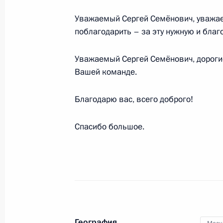
Запуск пассажирского движения на
Уважаемый Сергей Семёнович, уважаем
кольцевой линии Московского мет
поблагодарить – за эту нужную и благ
7 декабря 2021 года, 16:35
Уважаемый Сергей Семёнович, дорогие
Вашей команде.
Посещение Дома культуры «ГЭС-2»
Благодарю вас, всего доброго!
1 декабря 2021 года, 15:50
Спасибо большое.
Владимир Путин поздравил москви
11 сентября 2021 года, 12:10
Встреча с мэром Москвы Сергеем
География