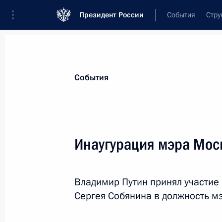
Президент России
События
Стру
Материалы по выбранной теме
События
Москва,
187 результатов
Инаугурация мэра Мос
Показа
Владимир Путин принял участие
Открытие автомобильной дороги М
Сергея Собянина в должность м
21 декабря 2023 года, 14:30