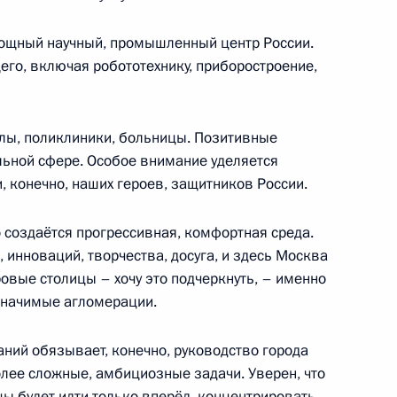
мощный научный, промышленный центр России.
его, включая робототехнику, приборостроение,
зала
ы, поликлиники, больницы. Позитивные
льной сфере. Особое внимание уделяется
 конечно, наших героев, защитников России.
венность Москвы находящихся
й Центральной киностудии
 создаётся прогрессивная, комфортная среда.
ни М.Горького
 инноваций, творчества, досуга, и здесь Москва
овые столицы – хочу это подчеркнуть, – именно
значимые агломерации.
«Руднево»
ий обязывает, конечно, руководство города
олее сложные, амбициозные задачи. Уверен, что
ы будет идти только вперёд, концентрировать