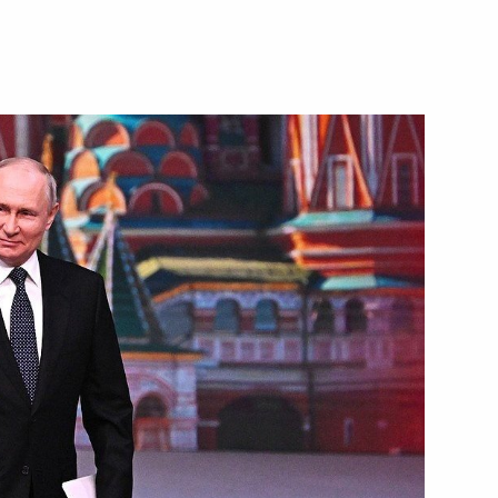
орода Москвы наделены
змера платы за коммунальную
инфраструктуры Москвы