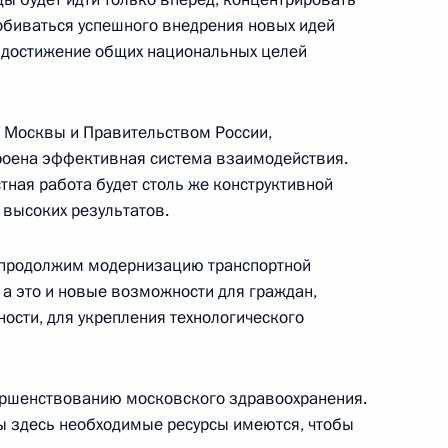
обиваться успешного внедрения новых идей
в достижение общих национальных целей
и московского метро
й Москвы и Правительством России,
оена эффективная система взаимодействия.
тная работа будет столь же конструктивной
 Собяниным
ь высоких результатов.
ы продолжим модернизацию транспортной
 а это и новые возможности для граждан,
ости, для укрепления технологического
выборах муниципальных
вершенствованию московского здравоохранения.
ицы здесь необходимые ресурсы имеются, чтобы