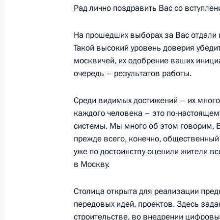
Рад лично поздравить Вас со вступле
процедуры выявления правооблада
объектов недвижимости в Москве, 
На прошедших выборах за Вас отдали 
и Севастополе
Такой высокий уровень доверия убед
31 июля 2023 года, 15:45
москвичей, их одобрение ваших инициа
очередь – результатов работы.
Уточнены основания привлечения 
Среди видимых достижений – их много,
ответственности за нарушение пра
каждого человека – это по-настояще
граждан к трудовой деятельности 
системы. Мы много об этом говорим, 
прежде всего, конечно, общественный т
10 июля 2023 года, 15:20
уже по достоинству оценили жители все
в Москву.
Подписан закон, касающийся проц
Столица открыта для реализации пред
в рамках программы реновации
передовых идей, проектов. Здесь зад
строительстве, во внедрении цифровых 
10 июля 2023 года, 14:20