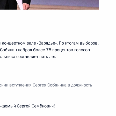
выборах мэра Москвы
осковскому центральному
 концертном зале «Зарядье». По итогам выборов,
 Собянин
набрал более 75 процентов голосов.
льника составляет пять лет.
и беспилотным аппаратам
нии вступления Сергея Собянина в должность
ажаемый Сергей Семёнович!
 совершенствование