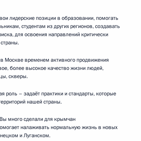
роительства Национального
свои лидерские позиции в образовании, помогать
ьникам, студентам из других регионов, создавать
оиска, для освоения направлений критически
 страны.
 Собяниным
ут в Москве временем активного продвижения
вое, более высокое качество жизни людей,
цы, скверы.
ая роль – задаёт практики и стандарты, которые
 повышение эффективности
территорий нашей страны.
 судьями в Москве
 Вы много сделали для крымчан
 помогает налаживать нормальную жизнь в новых
онецком и Луганском.