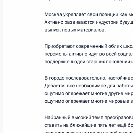
Москва укрепляет свои позиции как 
Активно развиваются индустрии будущ
Посещение Северного речного вок
выпуск новых материалов.
20 июня 2023 года, 17:20
Приобретают современный облик школ
перемены активно идут во всей социа
поддержке людей старших поколений и,
Подписан Указ о передаче в собст
в федеральной собственности акци
В городе последовательно, настойчиво
детских и юношеских фильмов име
Делается всё необходимое для работы,
13 июня 2023 года, 17:50
ощутимо опережает многие другие мир
ощутимо опережает многие мировые 
Посещение индустриального парка 
Набранный высокий темп преобразован
ставить на ближайшие пять лет ещё б
27 апреля 2023 года, 20:45
управленческая команда нашей столиц