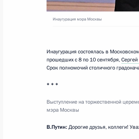
Владимир Путин проголосовал на 
Инаугурация мэра Москвы
9 сентября 2023 года, 12:40
Открытие движения по третьему М
Инаугурация состоялась в Московском
диаметру
прошедших с 8 по 10 сентября,
Сергей
Срок полномочий столичного градонача
17 августа 2023 года, 14:50
* * *
Подписан закон о противодействи
Выступление на торжественной церемо
4 августа 2023 года, 16:25
мэра Москвы
В.Путин:
Дорогие друзья, коллеги! Ув
Подписан закон, направленный на