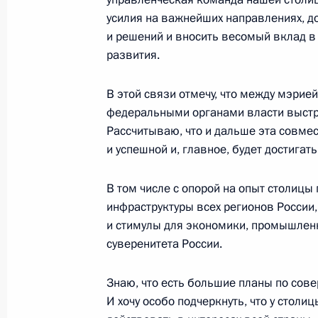
усилия на важнейших направлениях, д
и решений и вносить весомый вклад 
Открытие Большой кольцевой лини
развития.
1 марта 2023 года, 13:35
В этой связи отмечу, что между мэрие
федеральными органами власти выстр
Рассчитываю, что и дальше эта совмес
Встреча с мэром Москвы Сергеем
и успешной и, главное, будет достигат
7 февраля 2023 года, 13:40
В том числе с опорой на опыт столиц
инфраструктуры всех регионов России,
и стимулы для экономики, промышленн
Владимир Путин проголосовал на 
суверенитета России.
депутатов Москвы
10 сентября 2022 года, 10:00
Знаю, что есть большие планы по со
И хочу особо подчеркнуть, что у стол