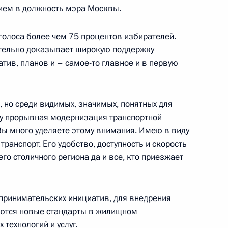
нием в должность мэра Москвы.
телей ранее учтённых
Санкт-Петербурге
голоса более чем 75 процентов избирателей.
ительно доказывает широкую поддержку
тив, планов и – самое-то главное и в первую
к административной
 но среди видимых, значимых, понятных для
вил привлечения иностранных
му прорывная модернизация транспортной
на розничных рынках
Вы много уделяете этому внимания. Имею в виду
ранспорт. Его удобство, доступность и скорость
го столичного региона да и все, кто приезжает
едуры переселения граждан
принимательских инициатив, для внедрения
аются новые стандарты в жилищном
технологий и услуг.