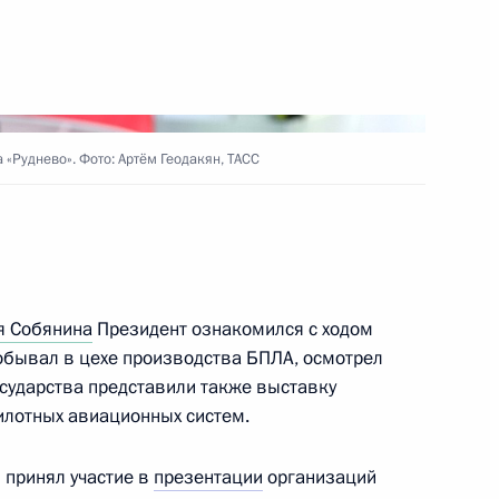
орода Москвы наделены
змера платы за коммунальную
 «Руднево». Фото: Артём Геодакян, ТАСС
я Собянина
Президент ознакомился с ходом
обывал в цехе производства БПЛА, осмотрел
осударства представили также выставку
инфраструктуры Москвы
илотных авиационных систем.
 принял участие в
презентации
организаций