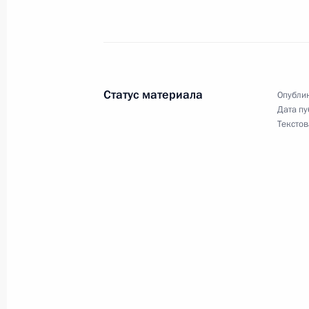
Посещение Северного речного вок
20 июня 2023 года, 17:20
Статус материала
Опублик
Дата пу
Текстов
Подписан Указ о передаче в собст
в федеральной собственности акци
детских и юношеских фильмов име
13 июня 2023 года, 17:50
Посещение индустриального парка 
27 апреля 2023 года, 20:45