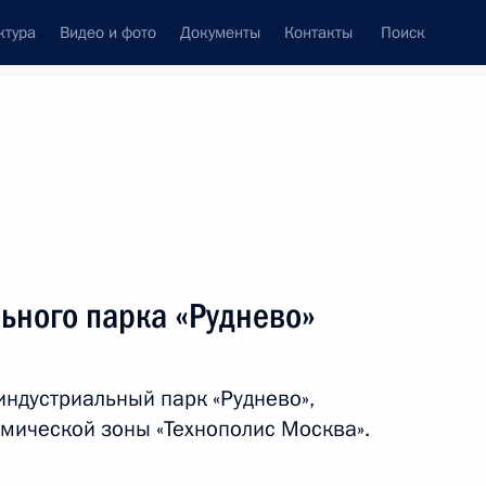
ктура
Видео и фото
Документы
Контакты
Поиск
Все темы
Подписаться на ленту
ьного парка «Руднево»
ть следующие материалы
индустриальный парк «Руднево»,
-12 «Восток»
омической зоны «Технополис Москва».