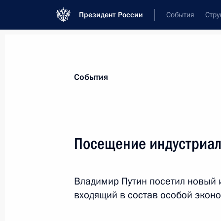
Президент России
События
Стру
Материалы по выбранной теме
События
Москва,
187 результатов
Посещение индустриал
Показа
Владимир Путин посетил новый 
Открытие автомобильной дороги М
входящий в состав особой экон
21 декабря 2023 года, 14:30