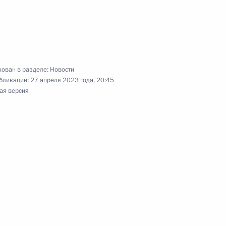
зала
ован в разделе:
Новости
бликации:
27 апреля 2023 года, 20:45
ая версия
венность Москвы находящихся
й Центральной киностудии
ни М.Горького
«Руднево»