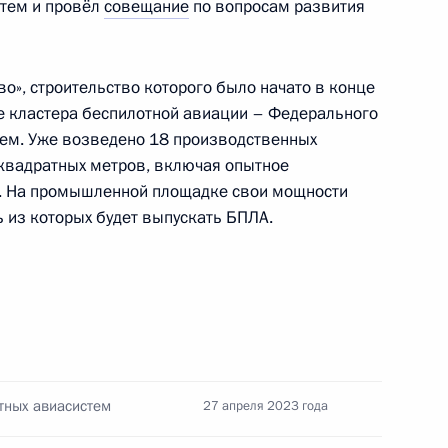
стем и провёл
совещание
по вопросам развития
выборах мэра Москвы
о», строительство которого было начато в конце
е кластера беспилотной авиации – Федерального
тем. Уже возведено 18 производственных
осковскому центральному
квадратных метров, включая опытное
о. На промышленной площадке свои мощности
ь из которых будет выпускать БПЛА.
и беспилотным аппаратам
тных авиасистем
27 апреля 2023 года
 совершенствование