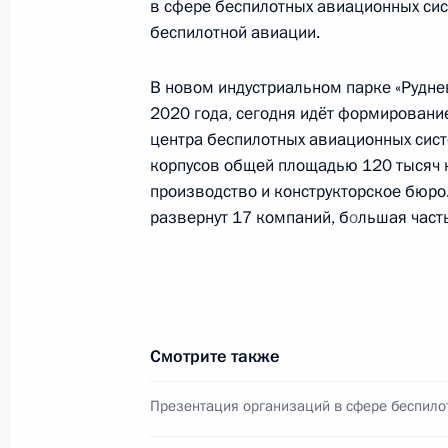
в сфере беспилотных авиационных си
беспилотной авиации.
Владимир Путин проголосовал на 
9 сентября 2023 года, 12:40
В новом индустриальном парке «Руднев
2020 года, сегодня идёт формировани
центра беспилотных авиационных сис
Открытие движения по третьему М
корпусов общей площадью 120 тысяч 
диаметру
производство и конструкторское бюр
развернут 17 компаний, б
о
льшая част
17 августа 2023 года, 14:50
Подписан закон о противодействи
4 августа 2023 года, 16:25
Смотрите также
Презентация организаций в сфере беспило
Подписан закон, направленный на