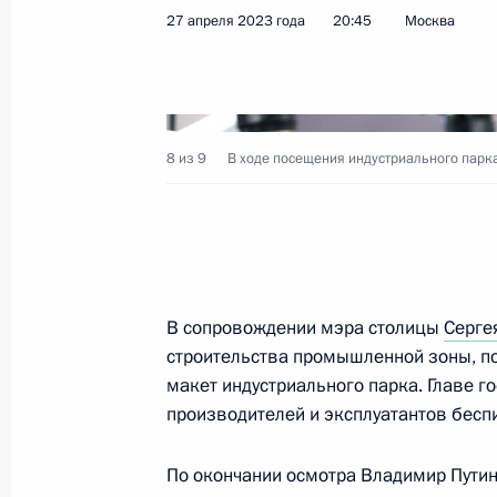
27 апреля 2023 года
20:45
Москва
Органы государственной власти г
полномочиями по определению ра
услугу по отоплению
14 ноября 2023 года, 11:40
8 из 9
В ходе посещения индустриального парка
Инаугурация мэра Москвы
18 сентября 2023 года, 12:20
В сопровождении мэра столицы
Серге
строительства промышленной зоны, п
макет индустриального парка. Главе г
Открытие объектов транспортной 
производителей и эксплуатантов бесп
9 сентября 2023 года, 13:15
По окончании осмотра Владимир Путин