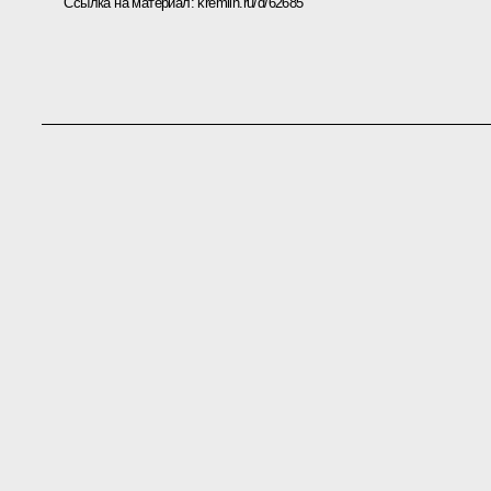
Ссылка на материал:
kremlin.ru/d/62685