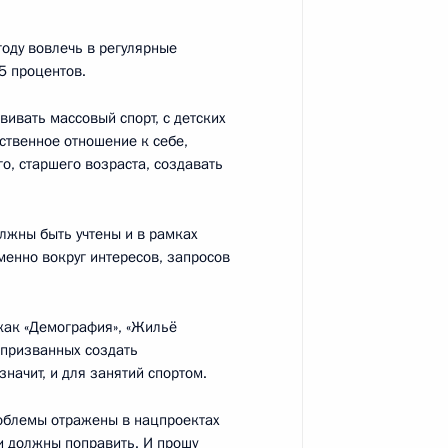
году вовлечь в регулярные
ндру Солженицыну
5 процентов.
вивать массовый спорт, с детских
тственное отношение к себе,
о, старшего возраста, создавать
ный проект!»
олжны быть учтены и в рамках
менно вокруг интересов, запросов
 Собяниным
 как «Демография», «Жильё
, призванных создать
начит, и для занятий спортом.
роблемы отражены в нацпроектах
реализации проекта
и должны поправить. И прошу