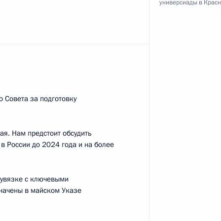
универсиады в Крас
омств и международных
ыборах в Мосгордуму
о Совета за подготовку
ая. Нам предстоит обсудить
хта памяти – 2019»
в России до 2024 года и на более
 увязке с ключевыми
начены в майском Указе
ли» будет выключено внешнее