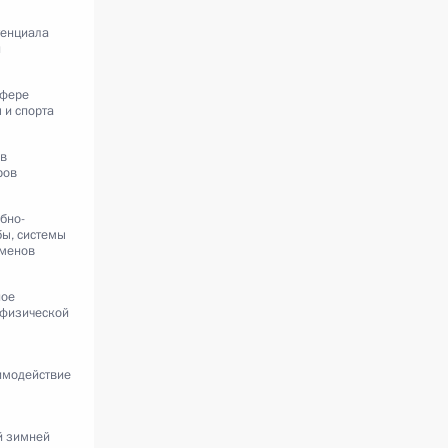
тенциала
и
сфере
 и спорта
ав
ров
бно-
бы, системы
сменов
ное
 физической
имодействие
й зимней