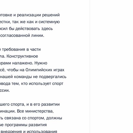
готовке и реализации решений
тки, так же как и системную
енно-Морского Флота
осил бы действовать здесь
 согласованной линии.
е требования в части
ла. Конструктивное
урами налажено. Нужно
сё, чтобы на Олимпийских играх
й нашей команды не подвергались
ные
Официальные
Правовая и
вода тем, кто использует спорт
сетевые ресурсы
техническая
ссии
Президента России
информация
ссии.
его спорта, и в его развитии
MAX
О портале
динации. Все министерства,
ВКонтакте
Об использовании
ии
информации сайта
ть связана со спортом, должны
Rutube
ые программы развития
О персональных
Telegram-канал
данных пользователей
я внедрения и использования