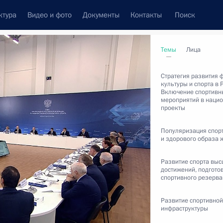
ктура
Видео и фото
Документы
Контакты
Поиск
Все темы
Подписаться на ленту
Темы
Лица
Стратегия развития 
культуры и спорта в 
Включение спортивн
мероприятий в наци
проекты
Популяризация спор
и здорового образа 
ть следующие материалы
Развитие спорта вы
достижений, подгото
спортивного резерва
пускниками и студентами
Развитие спортивной
инфраструктуры