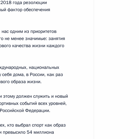
е 2018 года резолюции
ный фактор обеспечения
я нас одним из приоритетов
ической культуры и спорта
го не менее значимые: занятия
ового качества жизни каждого
еждународных, национальных
 себя дома, в России, как раз
инхронного плавания
ового образа жизни.
и этому должен служить и новый
ортивных событий всех уровней,
х Российской Федерации.
ех, кто выбрал спорт как образ
в и превысило 54 миллиона