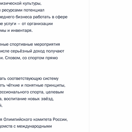
физической культуры,
и ресурсами потенциал
еднего бизнеса работать в сфере
е услуги – от организации
рмы и инвентаря.
 «Бессмертный полк»
рупные спортивные мероприятия
числе серьёзный доход получают
и. Словом, со спортом прямо
ать соответствующую систему
Сергеем Собяниным
еть чёткие и понятные принципы,
ессионального спорта, целевым
, воспитание новых звёзд,
й.
ия Олимпийского комитета России,
ть предыдущие материалы
домств с международными