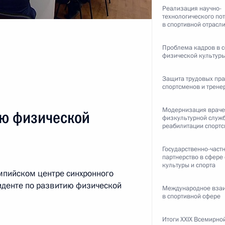
Реализация научно-
технологического по
в спортивной отрасл
Проблема кадров в 
физической культуры
Защита трудовых пр
спортсменов и трене
 неделя»
Модернизация враче
ию физической
физкультурной служ
реабилитации спорт
Государственно-част
партнерство в сфере
ом Баркиндо
культуры и спорта
мпийском центре синхронного
иденте по развитию физической
Международное вза
в спортивной сфере
Итоги XXIX Всемирно