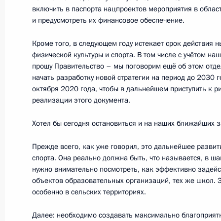
строительства Центральной кольц
включить в паспорта нацпроектов мероприятия в област
Московской области
и предусмотреть их финансовое обеспечение.
12 октября 2018 года, 17:00
Кроме того, в следующем году истекает срок действия 
физической культуры и спорта. В том числе с учётом на
прошу Правительство – мы поговорим ещё об этом отде
начать разработку новой стратегии на период до 2030 г
Инаугурация мэра Москвы
октября 2020 года, чтобы в дальнейшем приступить к 
18 сентября 2018 года, 13:15
реализации этого документа.
Хотел бы сегодня остановиться и на наших ближайших з
Открытие концертного зала «Заряд
Прежде всего, как уже говорил, это дальнейшее развит
спорта. Она реально должна быть, что называется, в ша
8 сентября 2018 года, 18:00
нужно внимательно посмотреть, как эффективно задей
объектов образовательных организаций, тех же школ. Э
особенно в сельских территориях.
Внесены изменения в закон о пор
Далее: необходимо создавать максимально благоприят
военного недвижимого имущества в