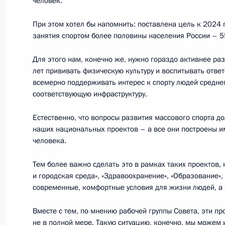
человек.
При этом хотел бы напомнить: поставлена цель к 2024 
В Москве открыт памятник Алекса
занятия спортом более половины населения России – 5
11 декабря 2018 года, 13:00
Для этого нам, конечно же, нужно гораздо активнее раз
лет прививать физическую культуру и воспитывать отве
всемерно поддерживать интерес к спорту людей среднег
Форум «Малый бизнес – националь
соответствующую инфраструктуру.
23 октября 2018 года, 16:40
Естественно, что вопросы развития массового спорта д
наших национальных проектов – а все они построены и
человека.
Встреча с мэром Москвы Сергеем
Тем более важно сделать это в рамках таких проектов,
22 октября 2018 года, 17:00
и городская среда», «Здравоохранение», «Образование»
современные, комфортные условия для жизни людей, а з
Вместе с тем, по мнению рабочей группы Совета, эти п
Перечень поручений по вопросам 
не в полной мере. Такую ситуацию, конечно, мы можем 