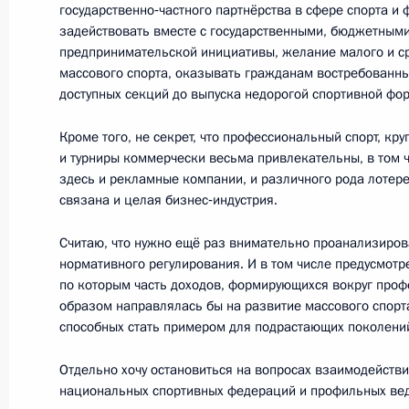
государственно‑частного партнёрства в сфере спорта и 
федерального значения
задействовать вместе с государственными, бюджетным
3 августа 2018 года, 18:55
предпринимательской инициативы, желание малого и ср
массового спорта, оказывать гражданам востребованны
доступных секций до выпуска недорогой спортивной фо
Президент принял участие в акции
Кроме того, не секрет, что профессиональный спорт, к
и турниры коммерчески весьма привлекательны, в том 
9 мая 2018 года, 15:10
здесь и рекламные компании, и различного рода лотере
связана и целая бизнес‑индустрия.
Считаю, что нужно ещё раз внимательно проанализиров
Рабочая встреча с мэром Москвы 
нормативного регулирования. И в том числе предусмотр
14 апреля 2018 года, 13:00
по которым часть доходов, формирующихся вокруг проф
образом направлялась бы на развитие массового спорта
способных стать примером для подрастающих поколени
Отдельно хочу остановиться на вопросах взаимодейств
Показа
национальных спортивных федераций и профильных ве