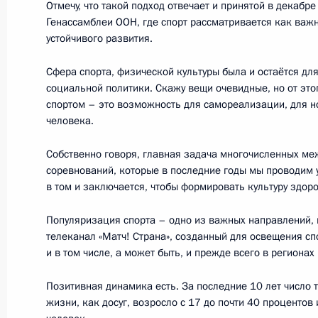
Отмечу, что такой подход отвечает и принятой в декабр
29 марта 2019 года, 15:00
Генассамблеи ООН, где спорт рассматривается как важ
устойчивого развития.
Сфера спорта, физической культуры была и остаётся дл
Заседание Совета по развитию физ
социальной политики. Скажу вещи очевидные, но от это
спортом – это возможность для самореализации, для н
27 марта 2019 года, 17:00
человека.
Собственно говоря, главная задача многочисленных м
соревнований, которые в последние годы мы проводим у
Посещение Олимпийского центра с
в том и заключается, чтобы формировать культуру здор
27 марта 2019 года, 15:15
Популяризация спорта – одно из важных направлений, 
телеканал «Матч! Страна», созданный для освещения сп
и в том числе, а может быть, и прежде всего в региона
Посещение арены «Ледяной куб»
Позитивная динамика есть. За последние 10 лет число т
14 февраля 2019 года, 23:55
жизни, как досуг, возросло с 17 до почти 40 проценто