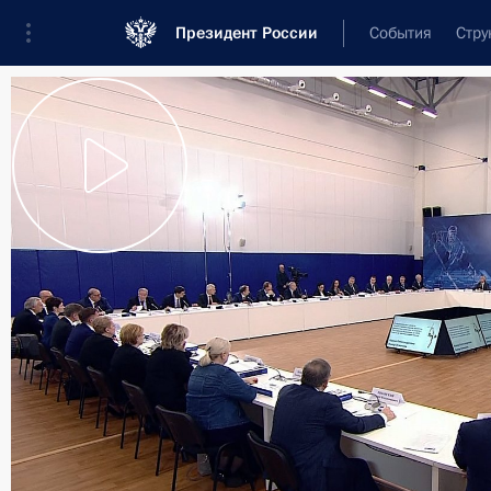
Президент России
События
Стру
Материалы по выбранной теме
Москва,
187 результатов
Показа
Встреча с мастерами, молодыми вы
ВГИКа
17 октября 2019 года, 17:45