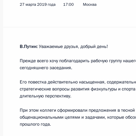
Встреча с главами профильных вед
27 марта 2019 года
17:00
Москва
организаций в сфере энергетики
2 октября 2019 года, 14:15
В.Путин:
Уважаемые друзья, добрый день!
Владимир Путин проголосовал на в
8 сентября 2019 года, 10:15
Прежде всего хочу поблагодарить рабочую группу нашег
сегодняшнего заседания.
Его повестка действительно насыщенная, содержательн
Открытие всероссийской акции «Ва
стратегические вопросы развития физкультуры и спорта 
длительную перспективу.
4 апреля 2019 года, 14:00
При этом коллеги сформировали предложения в тесной
общенациональными целями и задачами, которые обоз
прошлого года.
30 марта в рамках акции «Час Зем
освещение Московского Кремля