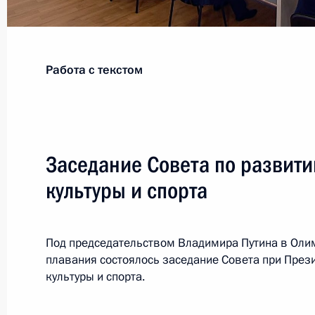
Владимир Путин посетил ВГИК
Работа с текстом
17 октября 2019 года, 16:30
Форум «Российская энергетическая
Заседание Совета по развит
2 октября 2019 года, 15:30
культуры и спорта
Встреча с главой ОПЕК Мохаммад
Под председательством Владимира Путина в Оли
плавания состоялось заседание Совета при През
2 октября 2019 года, 14:45
культуры и спорта.