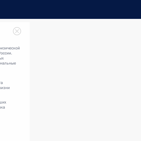
физической
России.
ых
ональные
та
жизни
сших
вка