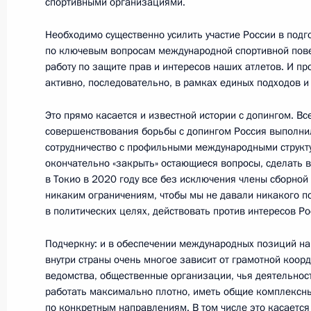
спортивными организациями.
Необходимо существенно усилить участие России в под
по ключевым вопросам международной спортивной повес
Встреча с военнослужащими Во
работу по защите прав и интересов наших атлетов. И пр
активно, последовательно, в рамках единых подходов и
26 июля 2026 года
Это прямо касается и известной истории с допингом. Вс
совершенствования борьбы с допингом Россия выполни
сотрудничество с профильными международными структ
окончательно «закрыть» остающиеся вопросы, сделать в
в Токио в 2020 году все без исключения члены сборно
Разделы сайта
Информацион
никаким ограничениям, чтобы мы не давали никакого по
Президента
ресурсы
России
Президента Ро
в политических целях, действовать против интересов Ро
Подчеркну: и в обеспечении международных позиций наш
События
Президент России
Текущий ресурс
внутри страны очень многое зависит от грамотной коор
Структура
Конституция Росс
ведомства, общественные организации, чья деятельнос
Видео и фото
работать максимально плотно, иметь общие комплексн
Государственная
Документы
символика
по конкретным направлениям. В том числе это касаетс