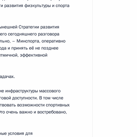
евой автомобильной дороги
и развития физкультуры и спорта
нынешней Стратегии развития
шего сегодняшнего разговора
льно, – Минспорта, оперативно
ода и принять её не позднее
ритмичной, эффективной
адачах.
ье»
ие инфраструктуры массового
говой доступности. В том числе
ствовать возможности спортивных
то очень важно и востребовано,
ядке безвозмездной передачи
ные условия для
 собственность городов