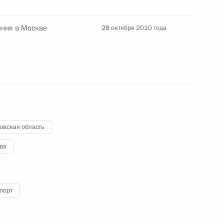
аботке предложений
ународного финансового
ния в Москве
28 октября 2010 года
та по включению в состав
емы России (2010–
овская область
приятий по развитию
осковской области
ва
порт
в официальных торжествах,