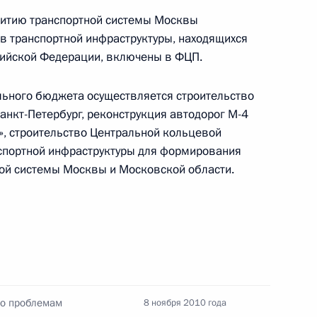
Сергеем Собяниным
итию транспортной системы Москвы
ов транспортной инфраструктуры, находящихся
сийской Федерации, включены в ФЦП.
льного бюджета осуществляется строительство
нта по развитию
нкт-Петербург, реконструкция автодорог М-4
бходимой для создания
ы», строительство Центральной кольцевой
ра в России
нспортной инфраструктуры для формирования
ой системы Москвы и Московской области.
нта, касающегося
ового автотранспорта
по проблемам
8 ноября 2010 года