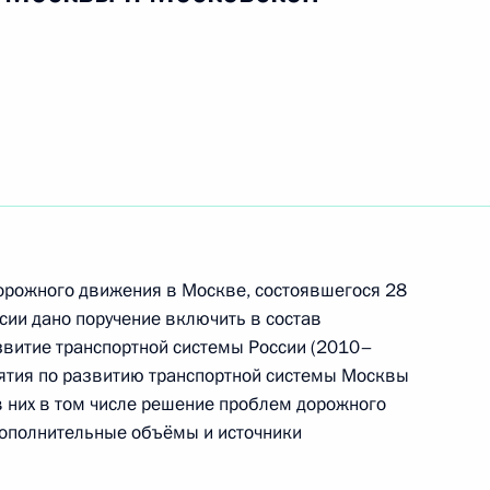
та о внесении
осквы и Московской области
строительстве зданий
 обслуживания
рожного движения в Москве, состоявшегося 28
сии дано поручение включить в состав
нта по разработке программы
витие транспортной системы России (2010–
в в Москве
ятия по развитию транспортной системы Москвы
в них в том числе решение проблем дорожного
ополнительные объёмы и источники