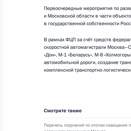
Рабочая встреча с мэром Москвы 
Первоочередные мероприятия по разв
и Московской области в части объект
10 января 2012 года, 16:30
в государственной собственности Рос
В рамках ФЦП за счёт средств федера
Об исполнении поручения Президе
скоростной автомагистрали Москва–Са
транспортной инфраструктуры, нео
«Дон», М-1 «Беларусь», М-8 «Холмогор
международного финансового цент
автомобильной дороги, создание тра
26 октября 2011 года, 20:20
комплексной транспортно-логистическ
Об исполнении поручения Президе
ограничения въезда в Москву груз
Смотрите также
18 октября 2011 года, 20:50
Перечень поручений по итогам совещания 