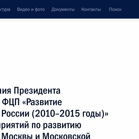
ктура
Видео и фото
Документы
Контакты
Поиск
Все темы
Подписаться на ленту
ния Президента
ть следующие материалы
в ФЦП «Развитие
 России (2010–2015 годы)»
нта о проверке соблюдения
риятий по развитию
ри подаче уведомления
а 2012 года
 Москвы и Московской