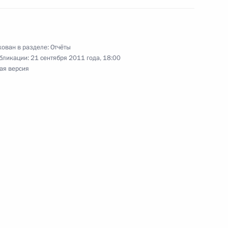
ован в разделе:
Отчёты
бликации:
21 сентября 2011 года, 18:00
Сергеем Собяниным
ая версия
ганов внутренних дел
та о поддержке и развитии
х учреждений в Москве