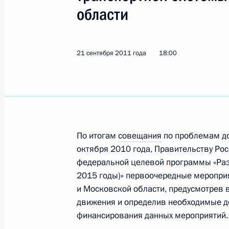
4 апреля 2012 года, 16:50
области
21 сентября 2011 года
Об исполнении поручения Президен
18:00
в градостроительные документы М
изменений, касающихся учёта при 
и сооружений норм транспортного
11 февраля 2012 года, 18:30
По итогам
совещания
по проблемам до
октября 2010 года, Правительству Рос
Об исполнении поручения Президе
федеральной целевой программы «Раз
строительства гаражей и паркинго
2015 годы)» первоочередные меропри
и Московской области, предусмотрев 
11 февраля 2012 года, 18:20
движения и определив необходимые д
финансирования данных мероприятий.