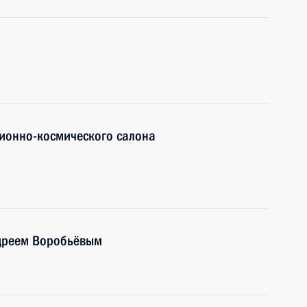
ионно-космического салона
ндреем Воробьёвым