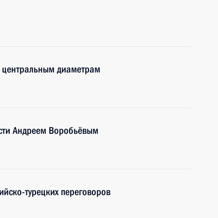
м центральным диаметрам
асти Андреем Воробьёвым
ийско-турецких переговоров