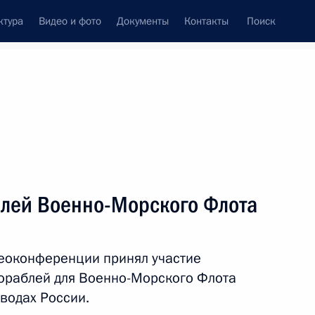
ктура
Видео и фото
Документы
Контакты
Поиск
Все темы
Подписаться на ленту
тов
блей Военно-Морского Флота
ть следующие материалы
деоконференции принял участие
 Подмосковном Ногинске
ораблей для Военно-Морского Флота
водах России.