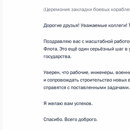
(Церемония закладки боевых корабле
Российско-турецкие переговоры
Дорогие друзья! Уважаемые коллеги! 
27 августа 2019 года, 16:30
Поздравляю вас с масштабной работо
Флота. Это ещё один серьёзный шаг в
государства.
Посещение Международного авиац
«МАКС-2019»
Уверен, что рабочие, инженеры, военн
27 августа 2019 года, 15:20
и сопровождать строительство новых в
справятся с поставленными задачами.
Встреча с Евгением Дитрихом и А
Я желаю вам успехов.
18 апреля 2019 года, 12:15
Спасибо. Всего доброго.