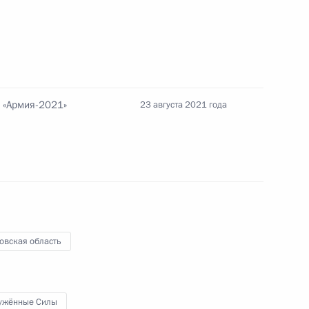
ть предыдущие материалы
 «Армия-2021»
23 августа 2021 года
енно-Морского Флота
ные
Официальные
Правовая и
овская область
сетевые ресурсы
техническая
ссии
Президента России
информация
MAX
О портале
ужённые Силы