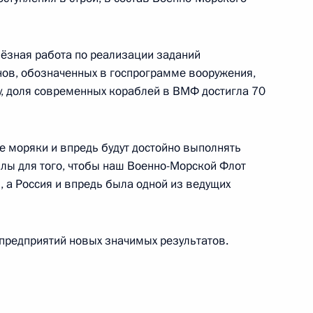
ёзная работа по реализации заданий
ов, обозначенных в госпрограмме вооружения,
ду, доля современных кораблей в ВМФ достигла 70
м центральным диаметрам
е моряки и впредь будут достойно выполнять
илы для того, чтобы наш Военно-Морской Флот
а Россия и впредь была одной из ведущих
асти Андреем Воробьёвым
редприятий новых значимых результатов.
ийско-турецких переговоров