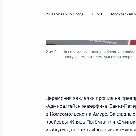
23 августа 2021 года
15:20
Московская о
Международный военно-техническ
23 августа 2021 года, 16:30
2 из 3
На церемонии закладки боевых корабле
Закладка боевых кораблей Военно
Шойгу и заместителем Министра обороны
23 августа 2021 года, 15:20
Посещение Международного авиац
Церемония закладки прошла на предп
МАКС-2021
«Адмиралтейские верфи» в Санкт-Пете
20 июля 2021 года, 13:35
в Комсомольске-на-Амуре. Закладные
крейсеры «Князь Потёмкин» и «Дмитри
и «Якутск», корветы «Грозный» и «Буйны