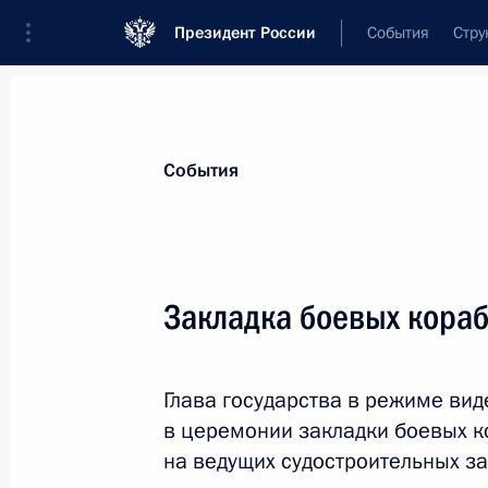
Президент России
События
Стру
Материалы по выбранной теме
События
Московская область,
199 результа
Закладка боевых кора
Показа
Глава государства в режиме ви
Президенту доложено о ситуации в
в церемонии закладки боевых к
8 сентября 2021 года, 12:30
на ведущих судостроительных за