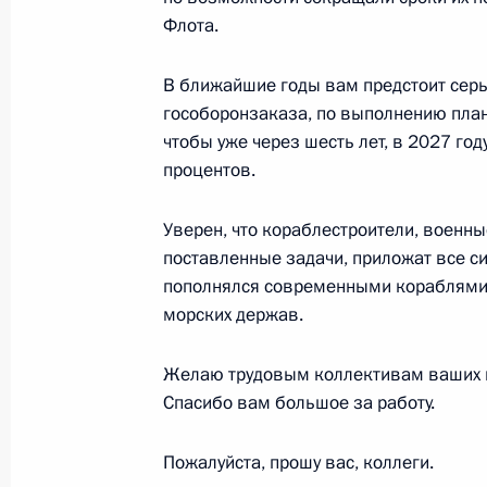
Российской Федерации
Флота.
28 января 2020 года, 14:10
В ближайшие годы вам предстоит серь
гособоронзаказа, по выполнению план
чтобы уже через шесть лет, в 2027 го
Открытие движения по Московски
процентов.
21 ноября 2019 года, 14:00
Уверен, что кораблестроители, военны
поставленные задачи, приложат все с
пополнялся современными кораблями, 
Встреча с главой Московской обл
морских держав.
28 октября 2019 года, 13:45
Желаю трудовым коллективам ваших п
Спасибо вам большое за работу.
Пресс-конференция по итогам росс
Пожалуйста, прошу вас, коллеги.
27 августа 2019 года, 18:00