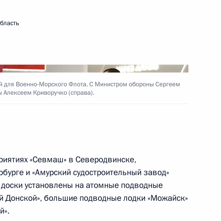
бласть
ий форум «Армия-2021»
й для Военно-Морского Флота. С Министром обороны Сергеем
-Морского Флота
 Алексеем Криворучко (справа).
ионно-космического салона
риятиях «Севмаш» в Северодвинске,
рбурге и «Амурский судостроительный завод»
 доски установлены на атомные подводные
й Донской», большие подводные лодки «Можайск»
й».