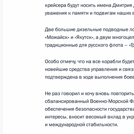
крейсера будут носить имена Дмитрия 
отправления правосудия мировыми
уважения к памяти и подвигам наших
области
30 декабря 2020 года, 12:05
Две большие дизельные подводные лод
«Можайск» и «Якутск», а двум многоц
традиционные для русского флота – «Г
Упразднены Лотошинский и Шаховс
с передачей относящихся к их вед
Особо отмечу, что на все корабли буд
Волоколамского городского суда
новейшие средства управления и связ
подтверждена в ходе выполнения боев
30 декабря 2020 года, 11:05
Не раз говорил и хочу вновь повторит
сбалансированный Военно-Морской Фло
Беседа с Гербертом Ефремовым
обеспечения безопасности государст
интересы, вносит весомый вклад в укр
19 сентября 2020 года, 14:00
и международной стабильности.