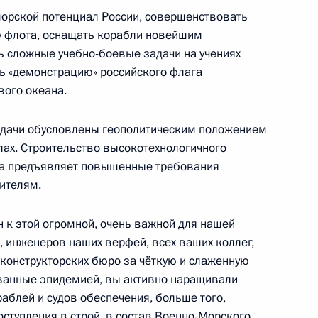
орской потенциал России, совершенствовать
й области Андреем
у флота, оснащать корабли новейшим
ь сложные учебно-боевые задачи на учениях
ть «демонстрацию» российского флага
вого океана.
адачи обусловлены геополитическим положением
тного самоуправления
лах. Строительство высокотехнологичного
та предъявляет повышенные требования
ителям.
ионом в Подмосковье
ен к этой огромной, очень важной для нашей
, инженеров наших верфей, всех ваших коллег,
 конструкторских бюро за чёткую и слаженную
званные эпидемией, вы активно наращивали
аблей и судов обеспечения, больше того,
 Налогового кодекса
ступления в строй, в состав Военно-Морского