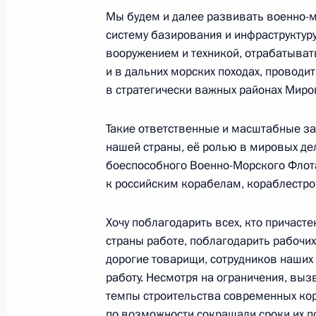
Мы будем и далее развивать военно-м
Встреча с губернатором Московско
систему базирования и инфраструктур
Воробьёвым
вооружением и техникой, отрабатыват
4 августа 2020 года, 13:40
и в дальних морских походах, проводи
в стратегически важных районах Миро
Такие ответственные и масштабные з
Заседание Совета по развитию мес
нашей страны, её ролью в мировых де
30 января 2020 года, 20:15
боеспособного Военно-Морского Фло
к российским корабелам, кораблестро
Посещение Центра управления рег
Хочу поблагодарить всех, кто причаст
страны работе, поблагодарить рабочих
30 января 2020 года, 18:30
дорогие товарищи, сотрудников наших
работу. Несмотря на ограничения, вы
темпы строительства современных кор
Внесены изменения в часть первую
по возможности сокращали сроки их по