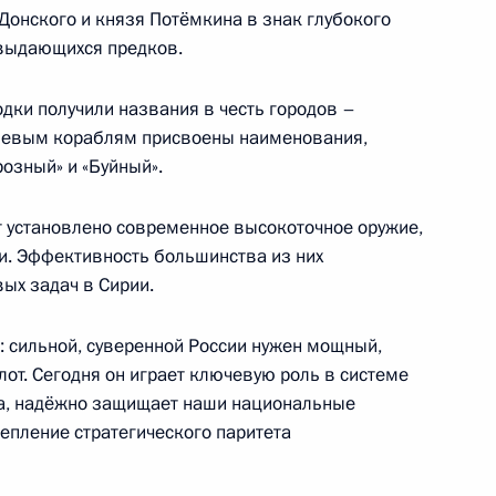
Донского и князя Потёмкина в знак глубокого
 судьями в Московской
 выдающихся предков.
ки получили названия в честь городов –
елевым кораблям присвоены наименования,
розный» и «Буйный».
кой районные суды
ению вопросов в юрисдикцию
ет установлено современное высокоточное оружие,
и. Эффективность большинства из них
ых задач в Сирии.
ь: сильной, суверенной России нужен мощный,
т. Сегодня он играет ключевую роль в системе
ва, надёжно защищает наши национальные
епление стратегического паритета