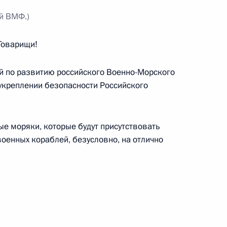
й ВМФ.)
Товарищи!
й по развитию российского Военно-Морского
 укреплении безопасности Российского
ионно-космического салона
ые моряки, которые будут присутствовать
оенных кораблей, безусловно, на отлично
ндреем Воробьёвым