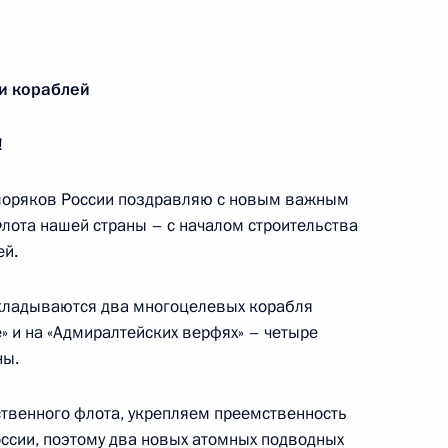
у положений законов
овской области
и кораблей
!
й области Андреем
 моряков России поздравляю с новым важным
лота нашей страны – с началом строительства
ей.
кладываются два многоцелевых корабля
 развязки
» и на «Адмиралтейских верфях» – четыре
ны.
твенного флота, укрепляем преемственность
ссии, поэтому два новых атомных подводных
 повышение эффективности