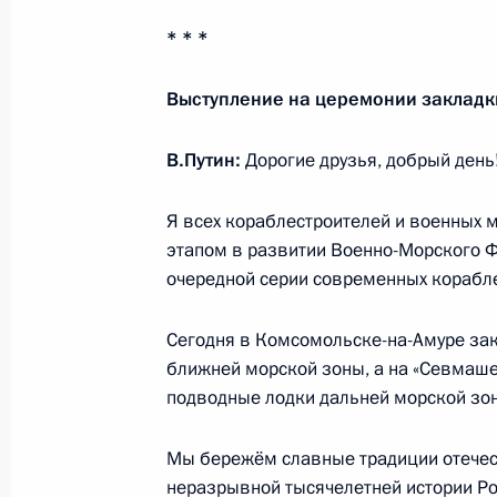
Сокращены сроки вступления в сил
* * *
об упразднении ряда судов в Моск
24 марта 2021 года, 15:55
Выступление на церемонии закладк
В.Путин:
Дорогие друзья, добрый день
Встреча с губернатором Московско
Воробьёвым
Я всех кораблестроителей и военных
этапом в развитии Военно-Морского Ф
16 марта 2021 года, 13:30
очередной серии современных корабл
Сегодня в Комсомольске-на-Амуре за
Открытие Репинской транспортной
ближней морской зоны, а на «Севмаше
26 января 2021 года, 15:20
подводные лодки дальней морской зо
Мы бережём славные традиции отечес
неразрывной тысячелетней истории Ро
Подписан закон, направленный на