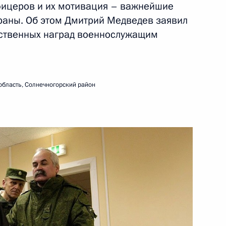
фицеров и их мотивация – важнейшие
раны. Об этом Дмитрий Медведев заявил
рственных наград военнослужащим
званий и назначении
внутренних дел
область, Солнечногорский район