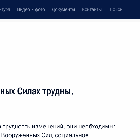
ктура
Видео и фото
Документы
Контакты
Поиск
Все темы
Подписаться на ленту
тов
ных Силах трудны,
ть следующие материалы
 ряд руководящих
л
а трудность изменений, они необходимы:
 Вооружённых Сил, социальное