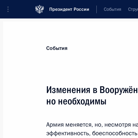
Президент России
События
Стру
Материалы по выбранной теме
События
Московская область,
199 результа
Изменения в Вооружён
Показа
но необходимы
Президент освободил от должности
сотрудников органов внутренних де
Армия меняется, но, несмотря н
эффективность, боеспособность
11 июня 2011 года, 10:30