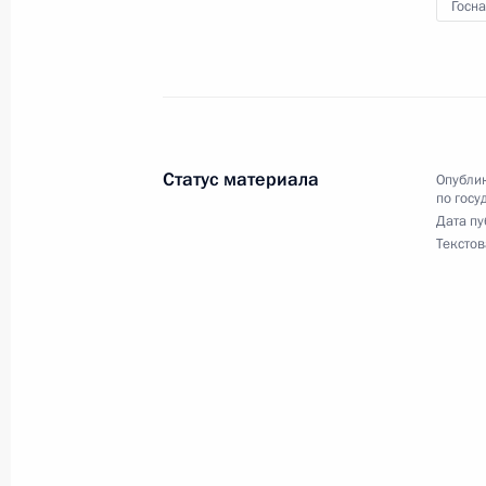
Госн
12 января 2011 года, 16:30
Поездка в Подольск
12 января 2011 года
Статус материала
Опублик
по госу
Дата пу
Текстов
Изменения в Вооружённых Силах т
28 октября 2010 года, 16:30
Совещание по вопросу строительст
автомагистрали Москва – Санкт-Пе
12 октября 2010 года, 18:00