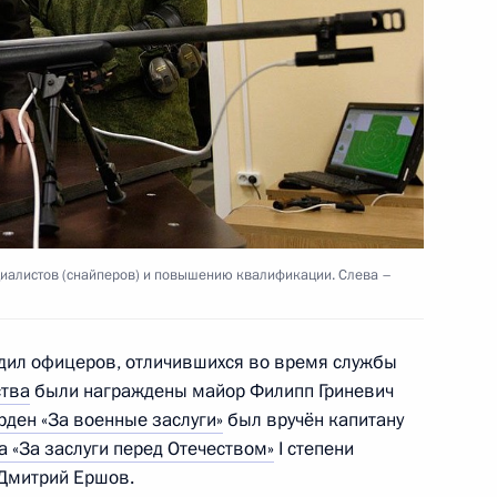
го положения рабочих
дящие сотрудники органов
циалистов (снайперов) и повышению квалификации. Слева –
ил офицеров, отличившихся во время службы
аний и назначении
тва
были награждены майор Филипп Гриневич
анов внутренних дел
рден «За военные заслуги»
был вручён капитану
 «За заслуги перед Отечеством»
I степени
 Дмитрий Ершов.