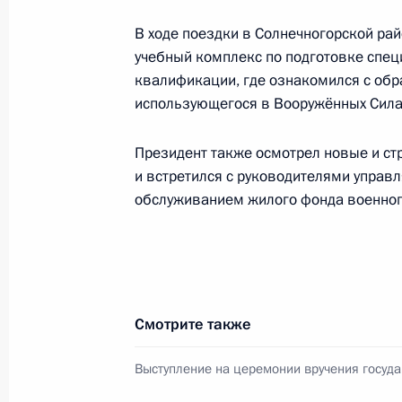
В ходе поездки в Солнечногорской р
Президент подписал указы о присв
учебный комплекс по подготовке спец
и назначении на должность сотруд
квалификации, где ознакомился с обр
13 апреля 2011 года, 16:10
использующегося в Вооружённых Сила
Президент также осмотрел новые и ст
и встретился с руководителями упра
Посещение Центра управления пол
обслуживанием жилого фонда военног
12 апреля 2011 года, 14:00
Посещение расположения полка с
Смотрите также
4 апреля 2011 года, 15:00
Выступление на церемонии вручения госуда