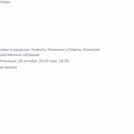
аграды
ован в разделах:
Новости
,
Комиссии и Советы
,
Комиссия
дарственным наградам
бликации:
28 октября 2010 года, 16:30
ая версия
рудны, но необходимы
ва скоростной
тербург