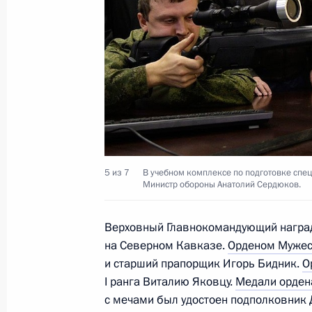
Совещание по вопросам социально
и развития профтехобразования
27 апреля 2011 года, 17:00
Освобождены от должности руково
внутренних дел ряда регионов
5 из 7
В учебном комплексе по подготовке спе
20 апреля 2011 года, 10:20
Министр обороны Анатолий Сердюков.
Верховный Главнокомандующий наград
Подписаны указы о присвоении зв
на Северном Кавказе.
Орденом Мужес
на должность ряда сотрудников орг
и старший прапорщик Игорь Бидник.
О
I ранга Виталию Яковцу.
Медали ордена
14 апреля 2011 года, 10:00
с мечами был удостоен подполковник