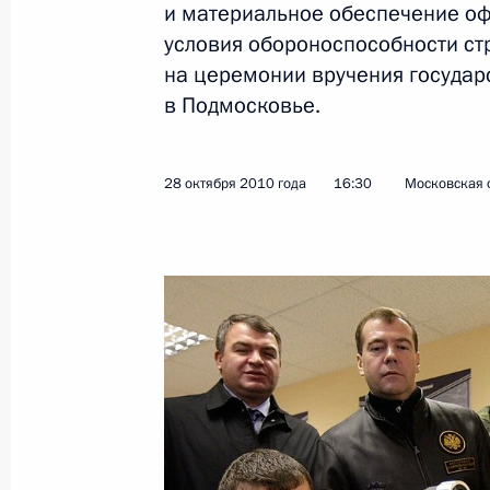
и материальное обеспечение о
условия обороноспособности ст
на церемонии вручения госуда
Указы о присвоении специальных 
в Подмосковье.
на должности сотрудников органов 
31 мая 2011 года, 13:40
28 октября 2010 года
16:30
Московская 
Поездка в Лыткарино
27 апреля 2011 года
Поездка в Лыткарино
27 апреля 2011 года, 19:00