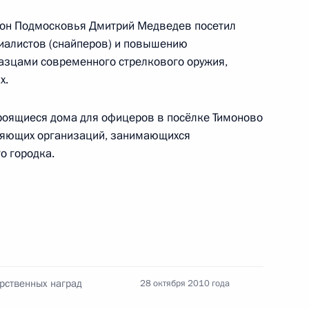
айон Подмосковья Дмитрий Медведев посетил
оении специальных званий
иалистов (снайперов) и повышению
ников органов внутренних дел
азцами современного стрелкового оружия,
х.
роящиеся дома для офицеров в посёлке Тимоново
вляющих организаций, занимающихся
ётами
о городка.
пецназа ВДВ
рственных наград
28 октября 2010 года