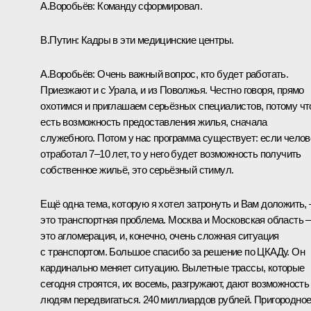
А.Воробьёв:
Команду сформировал.
В.Путин:
Кадры в эти медицинские центры.
А.Воробьёв:
Очень важный вопрос, кто будет работать.
Приезжают и с Урала, и из Поволжья. Честно говоря, прямо
охотимся и приглашаем серьёзных специалистов, потому чт
есть возможность предоставления жилья, сначала
служебного. Потом у нас программа существует: если челов
отработал 7–10 лет, то у него будет возможность получить
собственное жильё, это серьёзный стимул.
Ещё одна тема, которую я хотел затронуть и Вам доложить, 
это транспортная проблема. Москва и Московская область –
это агломерация, и, конечно, очень сложная ситуация
с транспортом. Большое спасибо за решение по ЦКАДу. Он
кардинально меняет ситуацию. Вылетные трассы, которые
сегодня строятся, их восемь, разгружают, дают возможность
людям передвигаться. 240 миллиардов рублей. Пригородно