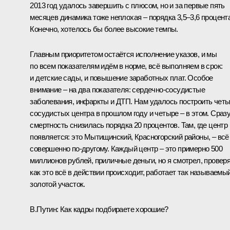
2013 год удалось завершить с плюсом, но и за первые пять
месяцев динамика тоже неплохая – порядка 3,5–3,6 процента
Конечно, хотелось бы более высокие темпы.
Главным приоритетом остаётся исполнение указов, и мы
по всем показателям идём в норме, всё выполняем в срок:
и детские сады, и повышение заработных плат. Особое
внимание – на два показателя: сердечно-сосудистые
заболевания, инфаркты и ДТП. Нам удалось построить чет
сосудистых центра в прошлом году и четыре – в этом. Сраз
смертность снизилась порядка 20 процентов. Там, где центр
появляется: это Мытищинский, Красногорский районы, – всё
совершенно по‑другому. Каждый центр – это примерно 500
миллионов рублей, приличные деньги, но я смотрел, проверя
как это всё в действии происходит, работает так называемы
золотой участок.
В.Путин:
Как кадры подбираете хорошие?