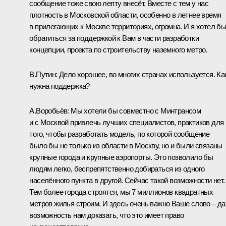
сообщение тоже свою лепту внесёт. Вместе с тем у нас
плотность в Московской области, особенно в летнее время
в прилегающих к Москве территориях, огромна. И я хотел б
обратиться за поддержкой к Вам в части разработки
концепции, проекта по строительству наземного метро.
В.Путин:
Дело хорошее, во многих странах используется. Ка
нужна поддержка?
А.Воробьёв:
Мы хотели бы совместно с Минтрансом
и с Москвой привлечь лучших специалистов, практиков для
того, чтобы разработать модель, по которой сообщение
было бы не только из области в Москву, но и были связаны
крупные города и крупные аэропорты. Это позволило бы
людям легко, беспрепятственно добираться из одного
населённого пункта в другой. Сейчас такой возможности нет.
Тем более города строятся, мы 7 миллионов квадратных
метров жилья строим. И здесь очень важно Ваше слово – да
возможность нам доказать, что это имеет право