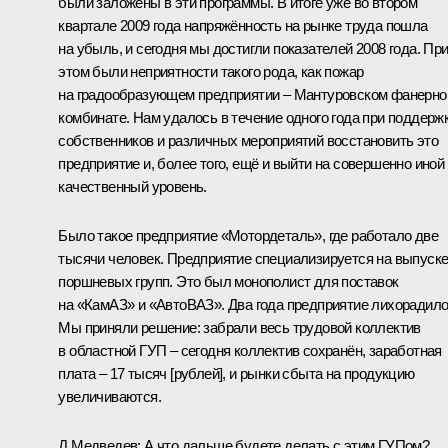
были заложены в эти программы. В итоге уже во втором
квартале 2009 года напряжённость на рынке труда пошла
на убыль, и сегодня мы достигли показателей 2008 года. Пр
этом были неприятности такого рода, как пожар
на градообразующем предприятии – Мантуровском фанерн
комбинате. Нам удалось в течение одного года при поддерж
собственников и различных мероприятий восстановить это
предприятие и, более того, ещё и выйти на совершенно иной
качественный уровень.
Было такое предприятие «Мотордеталь», где работало две
тысячи человек. Предприятие специализируется на выпуск
поршневых групп. Это был монополист для поставок
на «КамАЗ» и «АвтоВАЗ». Два года предприятие лихорадило
Мы приняли решение: забрали весь трудовой коллектив
в областной ГУП – сегодня коллектив сохранён, заработная
плата – 17 тысяч [рублей], и рынки сбыта на продукцию
увеличиваются.
Д.Медведев:
А что дальше будете делать с этим ГУПом?