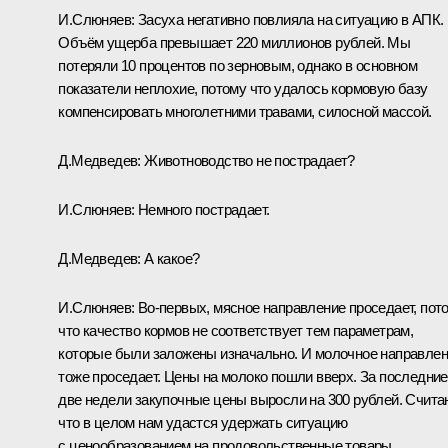
И.Слюняев:
Засуха негативно повлияла на ситуацию в АПК.
Объём ущерба превышает 220 миллионов рублей. Мы
потеряли 10 процентов по зерновым, однако в основном
показатели неплохие, потому что удалось кормовую базу
компенсировать многолетними травами, силосной массой.
Д.Медведев:
Животноводство не пострадает?
И.Слюняев:
Немного пострадает.
Д.Медведев:
А какое?
И.Слюняев:
Во‑первых, мясное направление проседает, пот
что качество кормов не соответствует тем параметрам,
которые были заложены изначально. И молочное направле
тоже проседает. Цены на молоко пошли вверх. За последние
две недели закупочные цены выросли на 300 рублей. Счита
что в целом нам удастся удержать ситуацию
с ценообразованием на продовольственные товары