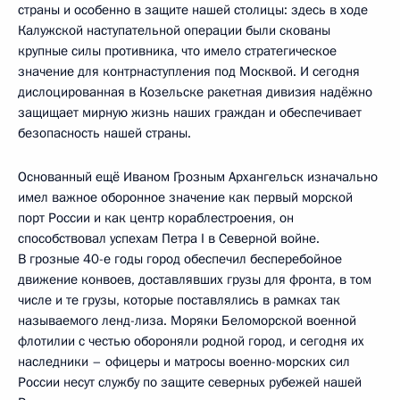
страны и особенно в защите нашей столицы: здесь в ходе
Калужской наступательной операции были скованы
крупные силы противника, что имело стратегическое
значение для контрнаступления под Москвой. И сегодня
дислоцированная в Козельске ракетная дивизия надёжно
защищает мирную жизнь наших граждан и обеспечивает
безопасность нашей страны.
Основанный ещё Иваном Грозным Архангельск изначально
имел важное оборонное значение как первый морской
порт России и как центр кораблестроения, он
способствовал успехам Петра I в Северной войне.
В грозные 40-е годы город обеспечил бесперебойное
движение конвоев, доставлявших грузы для фронта, в том
числе и те грузы, которые поставлялись в рамках так
называемого ленд-лиза. Моряки Беломорской военной
флотилии с честью обороняли родной город, и сегодня их
наследники – офицеры и матросы военно-морских сил
России несут службу по защите северных рубежей нашей