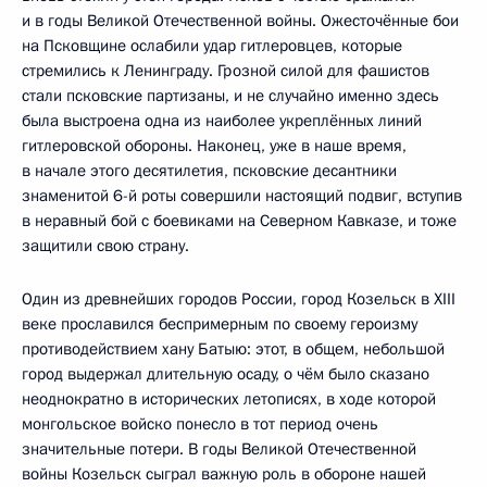
и в годы Великой Отечественной войны. Ожесточённые бои
на Псковщине ослабили удар гитлеровцев, которые
стремились к Ленинграду. Грозной силой для фашистов
стали псковские партизаны, и не случайно именно здесь
была выстроена одна из наиболее укреплённых линий
гитлеровской обороны. Наконец, уже в наше время,
в начале этого десятилетия, псковские десантники
знаменитой 6-й роты совершили настоящий подвиг, вступив
в неравный бой с боевиками на Северном Кавказе, и тоже
защитили свою страну.
Один из древнейших городов России, город Козельск в XIII
веке прославился беспримерным по своему героизму
противодействием хану Батыю: этот, в общем, небольшой
город выдержал длительную осаду, о чём было сказано
неоднократно в исторических летописях, в ходе которой
монгольское войско понесло в тот период очень
значительные потери. В годы Великой Отечественной
войны Козельск сыграл важную роль в обороне нашей