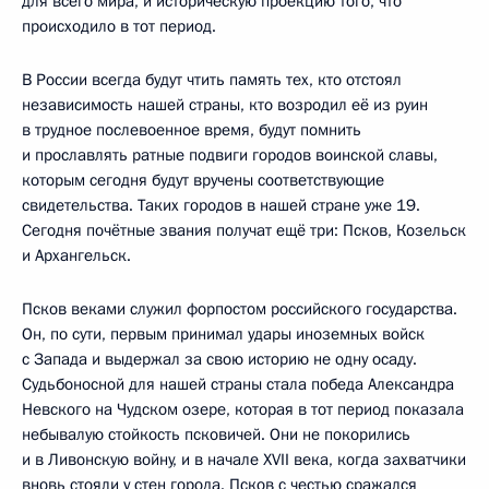
для всего мира, и историческую проекцию того, что
происходило в тот период.
В России всегда будут чтить память тех, кто отстоял
независимость нашей страны, кто возродил её из руин
в трудное послевоенное время, будут помнить
и прославлять ратные подвиги городов воинской славы,
которым сегодня будут вручены соответствующие
свидетельства. Таких городов в нашей стране уже 19.
Сегодня почётные звания получат ещё три: Псков, Козельск
и Архангельск.
Псков веками служил форпостом российского государства.
Он, по сути, первым принимал удары иноземных войск
с Запада и выдержал за свою историю не одну осаду.
Судьбоносной для нашей страны стала победа Александра
Невского на Чудском озере, которая в тот период показала
небывалую стойкость псковичей. Они не покорились
и в Ливонскую войну, и в начале XVII века, когда захватчики
вновь стояли у стен города. Псков с честью сражался