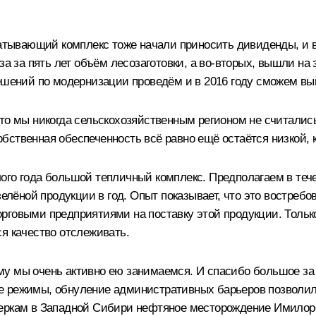
абатывающий комплекс тоже начали приносить дивиденды, и
за за пять лет объём лесозаготовки, а во‑вторых, вышли на
решений по модернизации проведём и в 2016 году сможем вы
что мы никогда сельскохозяйственным регионом не считалис
 собственная обеспеченность всё равно ещё остаётся низкой,
го года большой тепличный комплекс. Предполагаем в течен
зелёной продукции в год. Опыт показывает, что это востребо
говыми предприятиями на поставку этой продукции. Только 
я качество отслеживать.
му мы очень активно ею занимаемся. И спасибо большое за
е режимы, обнуление административных барьеров позволи
еркам в Западной Сибири нефтяное месторождение Имилорско