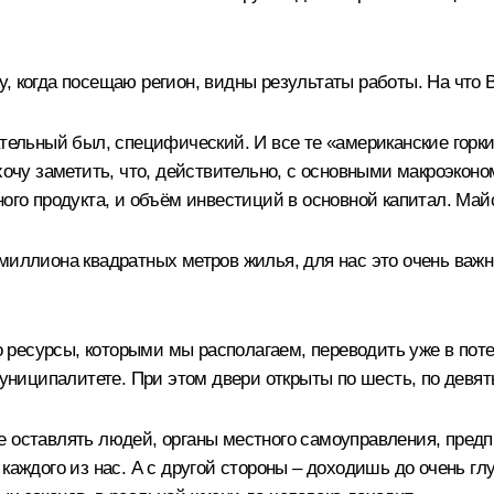
вижу, когда посещаю регион, видны результаты работы. На чт
тельный был, специфический. И все те «американские горки
 хочу заметить, что, действительно, с основными макроэко
ного продукта, и объём инвестиций в основной капитал. Май
миллиона квадратных метров жилья, для нас это очень важ
но ресурсы, которыми мы располагаем, переводить уже в пот
муниципалитете. При этом двери открыты по шесть, по девят
е оставлять людей, органы местного самоуправления, пред
каждого из нас. А с другой стороны – доходишь до очень глу