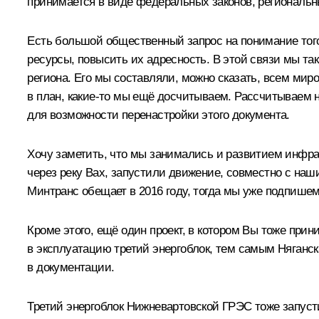
принимается в виде федеральных законов, региональны
Есть большой общественный запрос на понимание тог
ресурсы, повысить их адресность. В этой связи мы та
региона. Его мы составляли, можно сказать, всем мир
в план, какие‑то мы ещё досчитываем. Рассчитываем на 
для возможности перенастройки этого документа.
Хочу заметить, что мы занимались и развитием инфра
через реку Вах, запустили движение, совместно с н
Минтранс обещает в 2016 году, тогда мы уже подпишем
Кроме этого, ещё один проект, в котором Вы тоже при
в эксплуатацию третий энергоблок, тем самым Няганс
в документации.
Третий энергоблок Нижневартовской ГРЭС тоже запуст