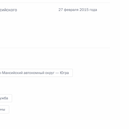
круга – Югры
сийского
27 февраля 2015 года
нсийского автономного
й
ы-Мансийский автономный округ — Югра
частие во Всероссийском
лужба
оны