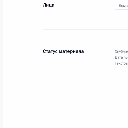
Магомедсалам Магомедов принял у
Лица
Кома
«Год языков коренных народов в Р
21 марта 2019 года, 15:30
Поездка в Ханты-Мансийский авто
Статус материала
Опублик
26 октября 2018 года
Дата пу
Текстов
Встреча с главой Ханты-Мансийско
Натальей Комаровой
26 октября 2018 года, 19:30
Заседание Совета по межнациона