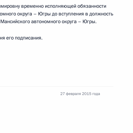
уком
имировну временно исполняющей обязанности
омного округа – Югры до вступления в должность
-Мансийского автономного округа – Югры.
дня его подписания.
кономической зоны
тся до 31 декабря 2046 года
разования ХМАО – Югры
27 февраля 2015 года
нения, касающиеся налогов
анты-Мансийском районах