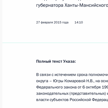
губернатора Ханты-Мансийского
бюджетов бюджетной системы Росси
28 ноября 2025 года, 21:35
27 февраля 2015 года
14:10
В ХМАО увеличен срок предоставле
их геологического изучения
7 июня 2025 года, 13:20
Полный текст Указа:
Программа «Гектар в Арктике» рас
В связи с истечением срока полномоч
Белоярского и Берёзовского райо
округа – Югры Комаровой Н.В., на осно
Федерального закона от 6 октября 19
13 декабря 2024 года, 14:35
законодательных (представительных) 
власти субъектов Российской Федерац