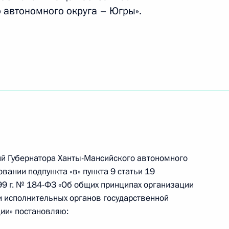
 автономного округа – Югры».
и в 2026 году
ния в пользование недр для
пространена на территории
ий Губернатора Ханты-Мансийского автономного
нов ХМАО – Югры
вании подпункта «в» пункта 9 статьи 19
99 г. № 184-ФЗ «Об общих принципах организации
и исполнительных органов государственной
ии» постановляю: