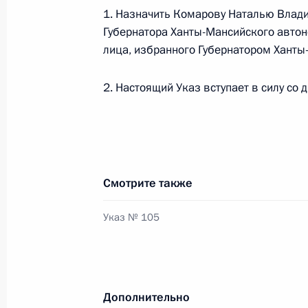
Рабочая встреча с Русланом Кухар
1. Назначить Комарову Наталью Влад
30 мая 2024 года, 12:30
Губернатора Ханты-Мансийского автон
лица, избранного Губернатором Ханты
2. Настоящий Указ вступает в силу со 
Срок функционирования особой э
на территории Магадана продлевае
23 марта 2024 года, 18:30
Смотрите также
Указ о праздновании столетия об
Указ № 105
8 августа 2022 года, 16:05
В Налоговый кодекс внесены изме
Дополнительно
на добычу нефти в Сургутском и Х