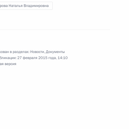
частие в открытии форума
рова Наталья Владимировна
оссии»
номный округ – Югра
ован в разделах:
Новости
,
Документы
бликации:
27 февраля 2015 года, 14:10
ая версия
го автономного округа
льным отношениям