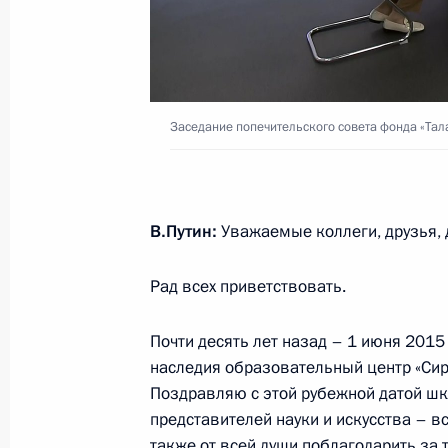
Встреча с Президентом Республик
Додиком
2 октября 2025 года, 23:15
Заседание попечительского совета фонда «Тала
Посещение лабораторного комплек
9 сентября 2025 года, 18:30
В.Путин:
Уважаемые коллеги, друзья, 
Заседание попечительского совета 
Рад всех приветствовать.
19 мая 2025 года, 22:10
Почти десять лет назад – 1 июня 201
наследия образовательный центр «Сир
Поздравляю с этой рубежной датой шко
Встреча с учащимися, выпускникам
представителей науки и искусства – вс
и лауреатами конкурса «Созвездие
также от всей души поблагодарить за т