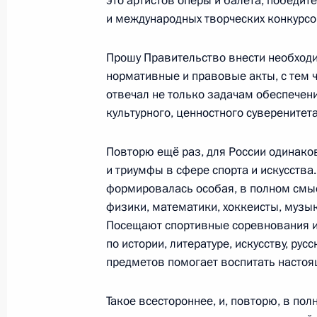
это артистов оперы и балета, победит
и международных творческих конкурсо
Прошу Правительство внести необход
Посещение Дворца самбо
нормативные и правовые акты, с тем 
7 марта 2024 года, 14:10
отвечал не только задачам обеспечени
культурного, ценностного суверенитета
Встреча с выпускницами Краснода
Повторю ещё раз, для России одинако
авиационного училища лётчиков
и триумфы в сфере спорта и искусства.
формировалась особая, в полном смы
7 марта 2024 года, 13:20
физики, математики, хоккеисты, музык
Посещают спортивные соревнования и 
по истории, литературе, искусству, ру
Поездка в Сочи. Закрытие Всемир
предметов помогает воспитать настоя
6 марта 2024 года
Такое всестороннее, и, повторю, в по