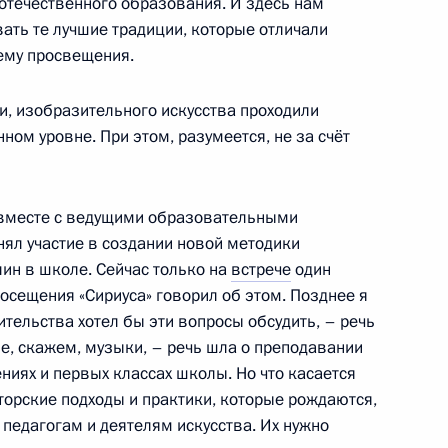
 отечественного образования. И здесь нам
ать те лучшие традиции, которые отличали
 фестиваля молодёжи
ему просвещения.
и, изобразительного искусства проходили
ном уровне. При этом, разумеется, не за счёт
 вместе с ведущими образовательными
нял участие в создании новой методики
ин в школе. Сейчас только на
встрече
один
ного центра
посещения «Сириуса» говорил об этом. Позднее я
тельства хотел бы эти вопросы обсудить, – речь
ие, скажем, музыки, – речь шла о преподавании
ниях и первых классах школы. Но что касается
аторские подходы и практики, которые рождаются,
едагогам и деятелям искусства. Их нужно