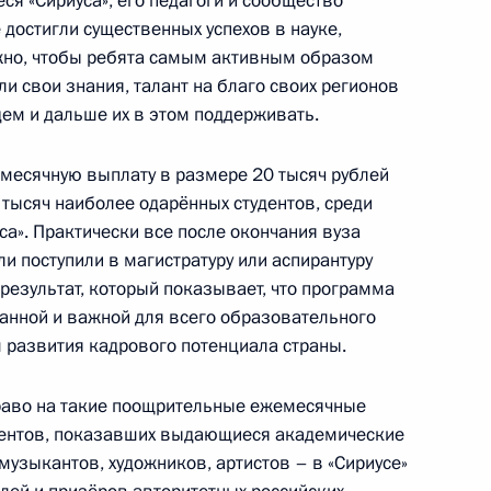
ся «Сириуса», его педагоги и сообщество
 достигли существенных успехов в науке,
важно, чтобы ребята самым активным образом
ли свои знания, талант на благо своих регионов
нвестпроектами в ряде
дем и дальше их в этом поддерживать.
емесячную выплату в размере 20 тысяч рублей
 тысяч наиболее одарённых студентов, среди
а». Практически все после окончания вуза
ли поступили в магистратуру или аспирантуру
 результат, который показывает, что программа
анной и важной для всего образовательного
 развития кадрового потенциала страны.
Право на такие поощрительные ежемесячные
рского края Вениамином
удентов, показавших выдающиеся академические
 музыкантов, художников, артистов – в «Сириусе»