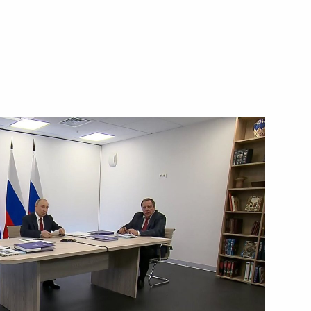
иректоров группы «Мантера»
наставникам и учителям