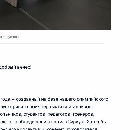
и Сербской Милорадом
нт и успех»
са университета «Сириус»
добрый вечер!
фонда «Талант и успех»
5 года – созданный на базе нашего олимпийского
иус» принял своих первых воспитанников.
льников, студентов, педагогов, тренеров,
и и педагогами «Сириуса»
ех, кого объединил и сплотил «Сириус». Хотел бы
»
руд его коллектив и, конечно, руководителя