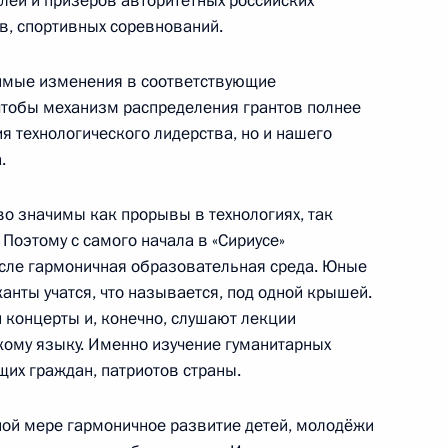
елей и призёров авторитетных российских
в, спортивных соревнований.
имые изменения в соответствующие
чтобы механизм распределения грантов полнее
я технологического лидерства, но и нашего
.
рского высшего военного
во значимы как прорывы в технологиях, так
 Поэтому с самого начала в «Сириусе»
сле гармоничная образовательная среда. Юные
анты учатся, что называется, под одной крышей.
концерты и, конечно, слушают лекции
сскому языку. Именно изучение гуманитарных
ного фестиваля молодёжи
щих граждан, патриотов страны.
лной мере гармоничное развитие детей, молодёжи