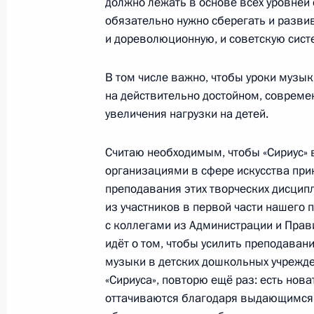
должно лежать в основе всех уровней
обязательно нужно сберегать и развив
Встреча с участниками Всемирного
и дореволюционную, и советскую сист
6 марта 2024 года, 22:50
В том числе важно, чтобы уроки музык
на действительно достойном, современ
увеличения нагрузки на детей.
Беседа с иностранными студентами
6 марта 2024 года, 20:15
Считаю необходимым, чтобы «Сириус»
организациями в сфере искусства при
преподавания этих творческих дисципл
Посещение учебно-эксперименталь
из участников в первой части нашего 
по робототехнике «Прорыв-Сириус»
с коллегами из Администрации и Прави
идёт о том, чтобы усилить преподаван
29 ноября 2023 года, 21:45
музыки в детских дошкольных учрежде
«Сириуса», повторю ещё раз: есть нов
оттачиваются благодаря выдающимся п
Встреча с молодыми учёными