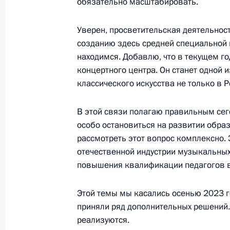
обязательно масштабировать.
29 ноября 2023 года, 21:20
Уверен, просветительская деятельнос
созданию здесь средней специальной 
находимся. Добавлю, что в текущем го
Президенту доложено о ситуации с
концертного центра. Он станет одной
в различных регионах
классического искусства не только в Ро
27 ноября 2023 года, 14:30
В этой связи полагаю правильным сего
особо остановиться на развитии обра
рассмотреть этот вопрос комплексно. 
Заседание попечительского совета 
отечественной индустрии музыкальных, 
4 октября 2023 года, 19:00
повышения квалификации педагогов в
Этой темы мы касались осенью 2023 г
приняли ряд дополнительных решений. 
Встреча с учащимися и преподават
реализуются.
центра «Сириус»