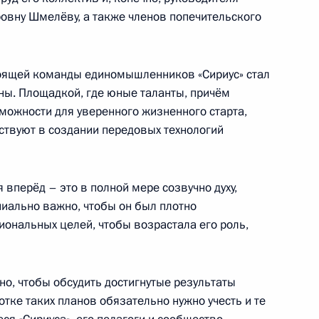
ровну Шмелёву, а также членов попечительского
оящей команды единомышленников «Сириус» стал
а и открытие объектов
ы. Площадкой, где юные таланты, причём
можности для уверенного жизненного старта,
ствуют в создании передовых технологий
 вперёд – это в полной мере созвучно духу,
рского края Вениамином
пиально важно, чтобы он был плотно
иональных целей, чтобы возрастала его роль,
но, чтобы обсудить достигнутые результаты
отке таких планов обязательно нужно учесть и те
ва