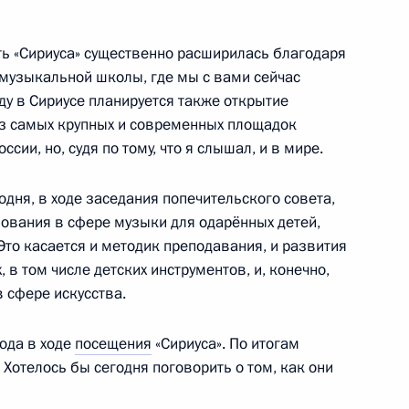
ть «Сириуса» существенно расширилась благодаря
музыкальной школы, где мы с вами сейчас
ду в Сириусе планируется также открытие
о стихийными бедствиями
 из самых крупных и современных площадок
ссии, но, судя по тому, что я слышал, и в мире.
дня, в ходе заседания попечительского совета,
зования в сфере музыки для одарённых детей,
Это касается и методик преподавания, и развития
фонда «Талант и успех»
в том числе детских инструментов, и, конечно,
 сфере искусства.
ода в ходе
посещения
«Сириуса». По итогам
Хотелось бы сегодня поговорить о том, как они
елями образовательного