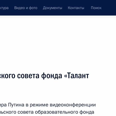
ктура
Видео и фото
Документы
Контакты
Поиск
Все темы
Подписаться на ленту
т
кого совета фонда «Талант
ЧС о ситуации с пожарами
дронов
ира Путина в режиме видеоконференции
льского совета образовательного фонда
рского края Вениамином