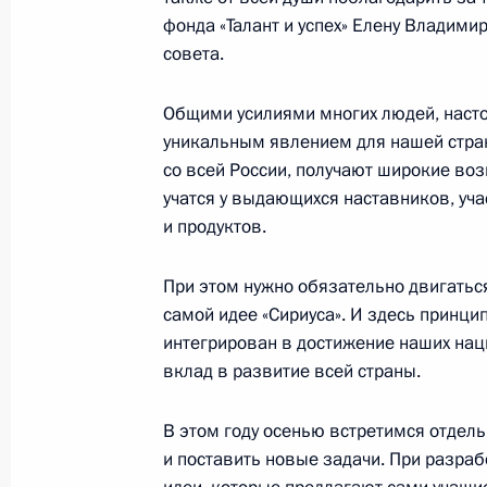
фонда «Талант и успех» Елену Владими
19 мая 2025 года, 20:30
совета.
Общими усилиями многих людей, наст
Совещание с членами Правительств
уникальным явлением для нашей стран
лесопромышленного комплекса
со всей России, получают широкие воз
14 апреля 2025 года, 18:40
учатся у выдающихся наставников, уча
и продуктов.
При этом нужно обязательно двигаться
Встреча с губернатором Краснода
самой идее «Сириуса». И здесь принци
Кондратьевым
интегрирован в достижение наших нац
24 марта 2025 года, 13:45
вклад в развитие всей страны.
В этом году осенью встретимся отдель
и поставить новые задачи. При разраб
Совещание с членами Правительст