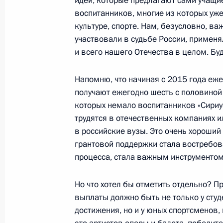
идеи, которые предлагают сами учащие
23 января 2025 года, 18:00
воспитанников, многие из которых уже
культуре, спорте. Нам, безусловно, 
участвовали в судьбе России, применя
Президент ознакомился с новыми и
и всего нашего Отечества в целом. Бу
регионов России
Напомню, что начиная с 2015 года еж
9 октября 2024 года, 21:00
получают ежегодно шесть с половиной
которых немало воспитанников «Сириус
трудятся в отечественных компаниях и
Поездка в Краснодар
в российские вузы. Это очень хороший
грантовой поддержки стала востребов
7 марта 2024 года
процесса, стала важным инструментом
Но что хотел бы отметить отдельно? 
Встреча с губернатором Краснода
выплаты должно быть не только у ст
Кондратьевым
достижения, но и у юных спортсменов,
7 марта 2024 года, 15:35