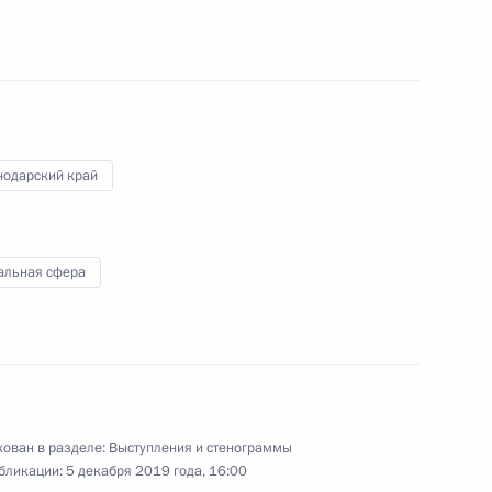
раснодарского края
нодарский край
го самбо
альная сфера
ов, школьниками,
ован в разделе:
Выступления и стенограммы
бликации:
5 декабря 2019 года, 16:00