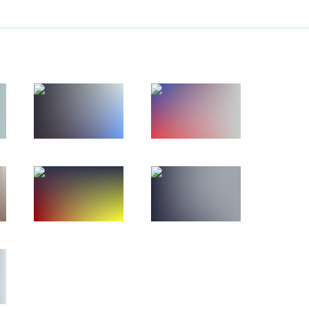
астниками Всероссийского
учено лучшему казачьему
ние Героя Труда