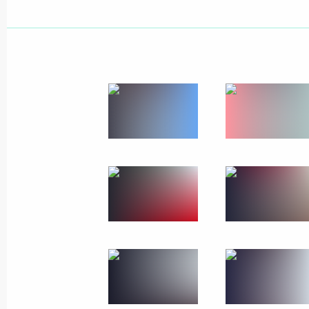
Анатолий Серышев встретился с уч
слёта казачьей молодёжи
23 октября 2020 года, 15:00
Переходящее знамя Президента вр
кадетскому корпусу
22 октября 2020 года, 15:00
Виктору Захарченко присвоено зва
15 октября 2020 года, 13:40