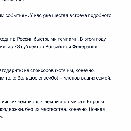
им событием. У нас уже шестая встреча подобного
роны и представителями
ходит в России быстрыми темпами. В этом году
ии, из 73 субъектов Российской Федерации
ороны и оборонно-
агодарить: не спонсоров (хотя им, конечно,
им тоже большое спасибо) – членов ваших семей,
.
мпийских чемпионов, чемпионов мира и Европы.
ания проекта госпрограммы
поддержки, без их мастерства, конечно, Ночная
я.