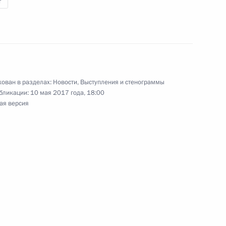
т
ован в разделах:
Новости
,
Выступления и стенограммы
бликации:
10 мая 2017 года, 18:00
 вопросы журналистов
ая версия
 канцлером Германии Ангелой
 Германии Ангелой Меркель