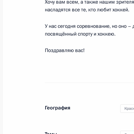
Хочу вам всем, а также нашим зрител
насладятся все те, кто любит хоккей.
Заявления для прессы и ответы на
У нас сегодня соревнование, но оно –
по итогам российско-итальянских 
посвящённый спорту и хоккею.
17 мая 2017 года, 14:40
Поздравляю вас!
Встреча с премьер-министром Ита
17 мая 2017 года, 14:10
Совещание с руководством Миноб
География
Крас
промышленного комплекса
16 мая 2017 года, 15:40