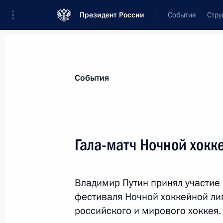
Президент России
События
Стру
Материалы по выбранной теме
События
Краснодарский край,
401 результа
Гала-матч Ночной хокк
Показа
Владимир Путин принял участие 
Поездка в Краснодарский край
фестиваля Ночной хоккейной ли
23 июня 2017 года
российского и мирового хоккея