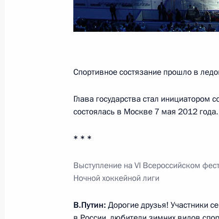
23 мая 2017 года, 15:10
Совещание по развитию космическ
22 мая 2017 года, 15:20
Спортивное состязание прошло в ледо
Глава государства стал инициатором с
состоялась в Москве 7 мая 2012 года.
Совещание с постоянными членами
19 мая 2017 года, 21:20
* * *
Выступление на VI Всероссийском фес
Рабочая встреча с Председателем 
Ночной хоккейной лиги
Медведевым
В.Путин:
Дорогие друзья! Участники с
19 мая 2017 года, 21:00
в России, любители зимних видов спор