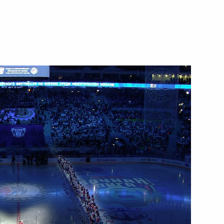
ической культуры и спорта
нни Инфантино
льного клуба «Краснодар»