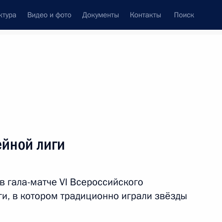
ктура
Видео и фото
Документы
Контакты
Поиск
Все темы
Подписаться на ленту
т
ейной лиги
ть следующие материалы
в гала-матче VI Всероссийского
ги, в котором традиционно играли звёзды
.