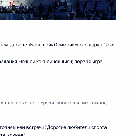
ой отрасли
вом дворце «Большой» Олимпийского парка Сочи.
оздания Ночной хоккейной лиги; первая игра
 Совета Безопасности
тивале по хоккею среди любительских команд
Правительства Дмитрием
егодняшней встречи! Дорогие любители спорта
та, хоккея!