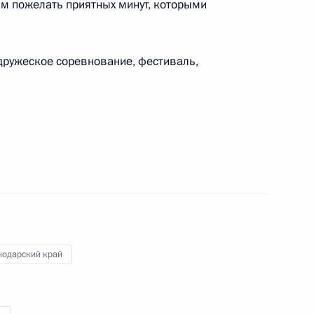
ям пожелать приятных минут, которыми
 вопросы журналистов
 дружеское соревнование, фестиваль,
переговоров
лии Паоло Джентилони
ороны и оборонно-
нодарский край