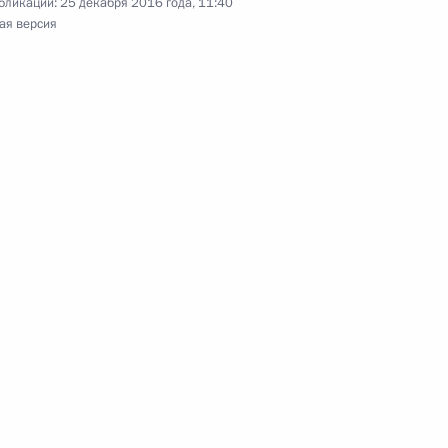
бликации:
25 декабря 2016 года, 11:40
а Нурсултаном Назарбаевым
ая версия
фонда «Талант и успех»
«Талант и успех»
ра для одарённых детей