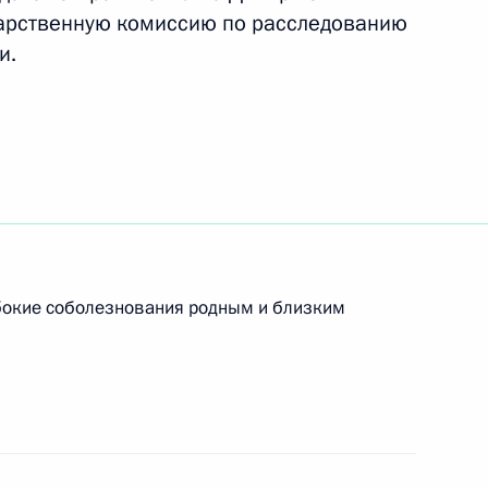
арственную комиссию по расследованию
и.
фестиваля искусств в Сочи
и с авиационной катастрофой,
ае
убокие соболезнования родным и близким
министру сформировать
самолёта Ту-154 в Сочи