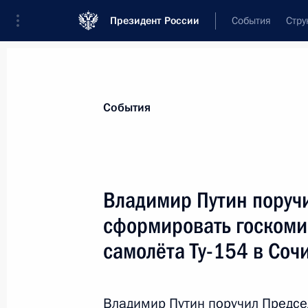
Президент России
События
Стру
Материалы по выбранной теме
События
Краснодарский край,
401 результа
Владимир Путин поруч
Показа
сформировать госкоми
самолёта Ту-154 в Соч
Встреча с вице-премьером Дмитри
30 апреля 2017 года, 16:30
Владимир Путин поручил Предс