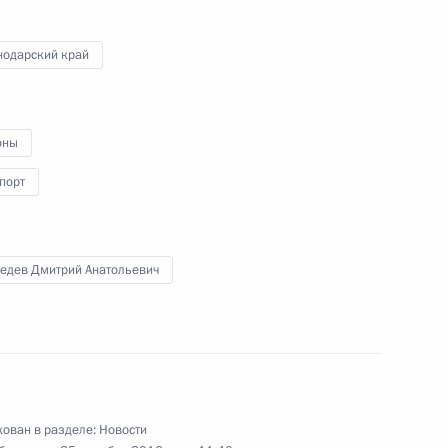
зпредприятий Краснодарского
нодарский край
оны
порт
сионного клуба «Валдай»
едев Дмитрий Анатольевич
российском форуме приёмных
ован в разделе:
Новости