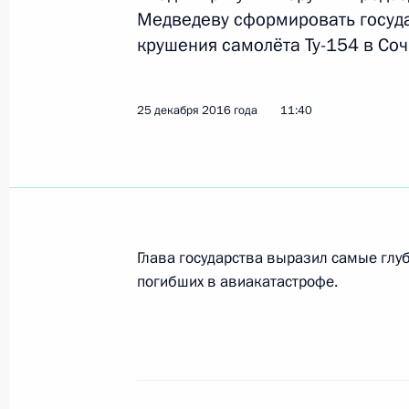
Медведеву сформировать госуд
крушения самолёта Ту-154 в Соч
Открытие Зимнего международного 
17 февраля 2017 года, 21:30
25 декабря 2016 года
11:40
Указ об объявлении траура в связ
происшедшей в Краснодарском кр
25 декабря 2016 года, 16:00
Глава государства выразил самые гл
погибших в авиакатастрофе.
Владимир Путин поручил премьер-
госкомиссию в связи с крушением 
25 декабря 2016 года, 11:40