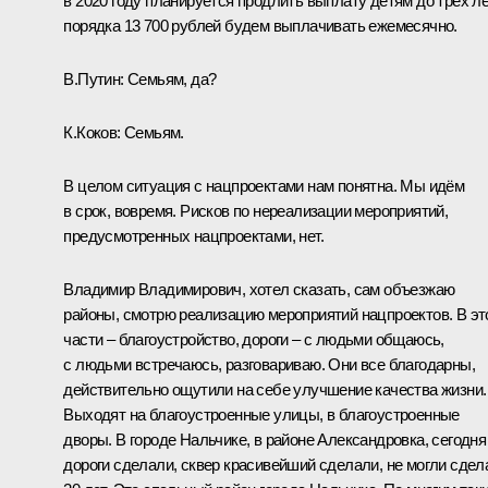
в 2020 году планируется продлить выплату детям до трёх ле
порядка 13 700 рублей будем выплачивать ежемесячно.
В.Путин:
Семьям, да?
К.Коков:
Семьям.
В целом ситуация с нацпроектами нам понятна. Мы идём
в срок, вовремя. Рисков по нереализации мероприятий,
предусмотренных нацпроектами, нет.
Владимир Владимирович, хотел сказать, сам объезжаю
районы, смотрю реализацию мероприятий нацпроектов. В эт
части – благоустройство, дороги – с людьми общаюсь,
с людьми встречаюсь, разговариваю. Они все благодарны,
действительно ощутили на себе улучшение качества жизни.
Выходят на благоустроенные улицы, в благоустроенные
дворы. В городе Нальчике, в районе Александровка, сегодня
дороги сделали, сквер красивейший сделали, не могли сдел