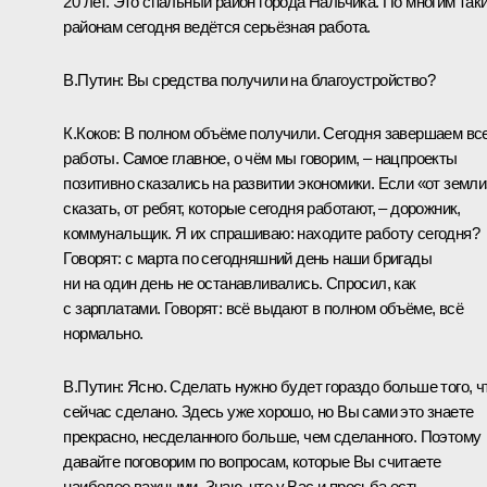
20 лет. Это спальный район города Нальчика. По многим так
районам сегодня ведётся серьёзная работа.
В.Путин:
Вы средства получили на благоустройство?
К.Коков:
В полном объёме получили. Сегодня завершаем вс
работы. Самое главное, о чём мы говорим, – нацпроекты
позитивно сказались на развитии экономики. Если «от земли
сказать, от ребят, которые сегодня работают, – дорожник,
коммунальщик. Я их спрашиваю: находите работу сегодня?
Говорят: с марта по сегодняшний день наши бригады
ни на один день не останавливались. Спросил, как
с зарплатами. Говорят: всё выдают в полном объёме, всё
нормально.
В.Путин:
Ясно. Сделать нужно будет гораздо больше того, ч
сейчас сделано. Здесь уже хорошо, но Вы сами это знаете
прекрасно, несделанного больше, чем сделанного. Поэтому
давайте поговорим по вопросам, которые Вы считаете
наиболее важными. Знаю, что у Вас и просьба есть