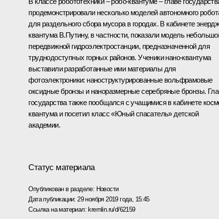
В классе робототехники – робо-квантуме – главе государств
продемонстрировали несколько моделей автономного робот
для раздельного сбора мусора в городах. В кабинете энердж
квантума В.Путину, в частности, показали модель небольшо
передвижной гидроэлектростанции, предназначенной для
труднодоступных горных районов. Ученики нано-квантума
выставили разработанные ими материалы для
фотоэлектроники: наноструктурированные вольфрамовые
оксидные бронзы и наноразмерные серебряные бронзы. Гла
государства также пообщался с учащимися в кабинете косм
квантума и посетил класс «Юный спасатель» детской
академии.
Статус материала
Опубликован в разделе:
Новости
Дата публикации:
29 ноября 2019 года, 15:45
Ссылка на материал:
kremlin.ru/d/62159