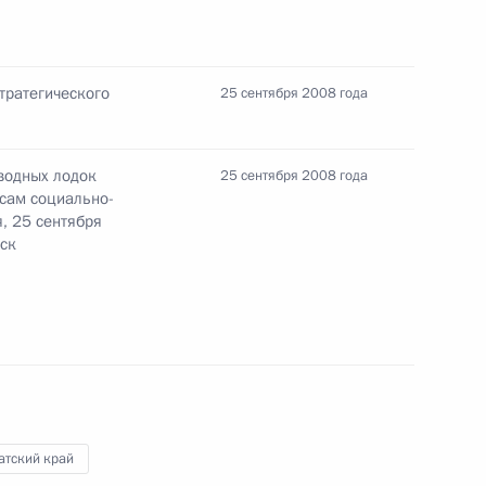
амчатского края Алексеем
тратегического
25 сентября 2008 года
водных лодок
25 сентября 2008 года
осам социально-
ии по вопросам социально-
, 25 сентября
ск
кого края
ие по вопросам социально-
кого края
атский край