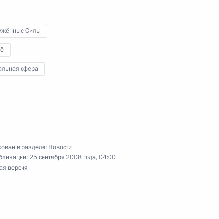
встречу с губернатором
ужённые Силы
ицким
ё
альная сфера
ипажем подводного крейсера
ой Георгий Победоносец»
ован в разделе:
Новости
бликации:
25 сентября 2008 года, 04:00
ая версия