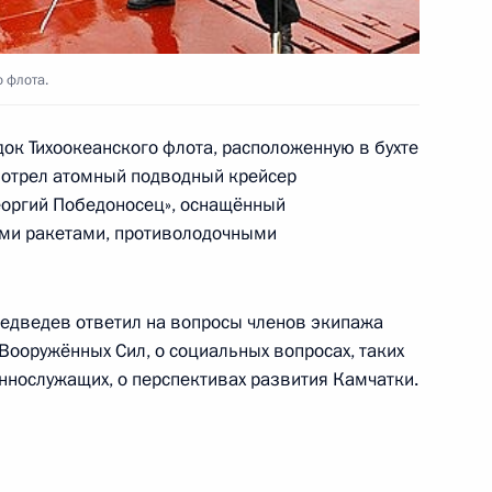
тии газопровода на Камчатке
 флота.
док Тихоокеанского флота, расположенную в бухте
мотрел атомный подводный крейсер
я компании «Газпром»
Георгий Победоносец», оснащённый
ми ракетами, противолодочными
едведев ответил на вопросы членов экипажа
ан о мерах,
Вооружённых Сил, о социальных вопросах, таких
рагическим происшествием
ннослужащих, о перспективах развития Камчатки.