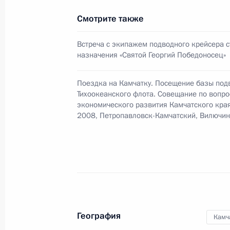
Смотрите также
Рабочая встреча с губернатором К
Кузьмицким
Встреча с экипажем подводного крейсера с
назначения «Святой Георгий Победоносец»
17 ноября 2009 года, 18:30
Поездка на Камчатку. Посещение базы под
Тихоокеанского флота. Совещание по вопр
Стенографический отчёт о совещан
экономического развития Камчатского края
2008, Петропавловск-Камчатский, Вилючин
экономического развития Камчатс
25 сентября 2008 года, 22:50
Дмитрий Медведев провёл совещан
экономического развития Камчатс
25 сентября 2008 года, 07:00
География
Камч