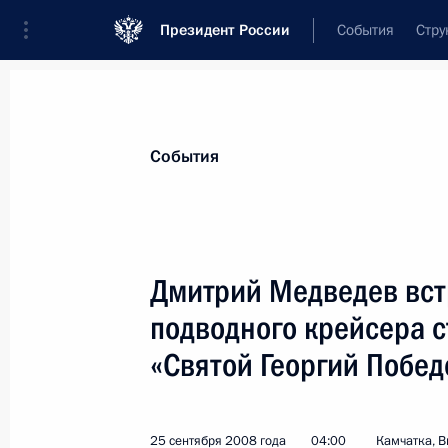
Президент России
События
Стру
Материалы по выбранной теме
События
Камчатский край,
59 результатов
Дмитрий Медведев вст
Показа
подводного крейсера с
«Святой Георгий Побе
Президент подписал Указ «О доср
полномочий губернатора Камчатск
25 февраля 2011 года, 11:50
25 сентября 2008 года
04:00
Камчатка, 