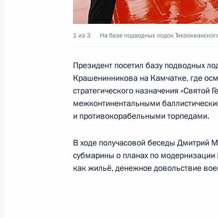
Президент принял участие в откры
29 сентября 2010 года, 08:30
1 из 3
На базе подводных лодок Тихоокеанского
Президент посетил базу подводных ло
Крашенинникова на Камчатке, где ос
Встреча с председателем правлени
стратегического назначения «Святой 
Алексеем Миллером
межконтинентальными баллистически
23 августа 2010 года, 13:15
и противокорабельными торпедами.
В ходе получасовой беседы Дмитрий М
Дмитрий Медведев проинформиров
субмарины о планах по модернизации 
предпринимаемых МЧС в связи с т
как жильё, денежное довольствие вое
с вертолётом «Ми-8»
10 апреля 2010 года, 13:30