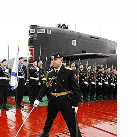
тренних дел ряда регионов
 из резервного фонда
льной сферы