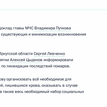
твий паводков и пожаров
 доклад главы МЧС
Владимира Пучкова
ю существующих и минимизации возникновения
и последствий пожаров
Иркутской области
Сергей Левченко
рятии
Алексей Цыденов
информировали
 по ликвидации последствий пожаров.
нову организовать всё необходимое для
кутской области и Бурятии
, лишившихся крова, оказывать в случае
а также весь необходимый набор социальных