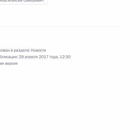
нов Алексей Самбуевич
ции Соглашения между
ован в разделе:
Новости
ьством КНР о сотрудничестве
бликации:
29 апреля 2017 года, 12:30
из России в КНР
ая версия
ркутской области Сергеем