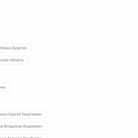
 из резервного фонда
ублика Бурятия
ркутской области Сергеем
ская область
оны
лкиным и Сергеем Левченко
нко Сергей Георгиевич
ов Владимир Андреевич
о вопросу развития