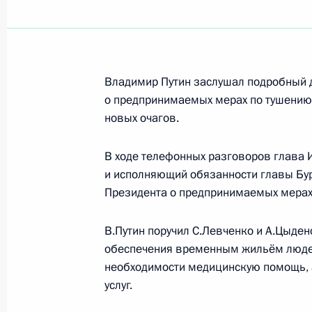
Совещание по ликвидации последс
15 мая 2017 года, 18:40
Владимир Путин заслушал подробный
о предпринимаемых мерах по тушени
новых очагов.
Совещание по вопросам ликвидаци
в Сибири
В ходе телефонных разговоров глава 
2 мая 2017 года, 13:45
и исполняющий обязанности главы Бу
Президента о предпринимаемых мерах
В.Путин поручил С.Левченко и А.Цыде
Поручения в связи с пожарами в Ир
обеспечения временным жильём людей
29 апреля 2017 года, 12:30
необходимости медицинскую помощь, 
услуг.