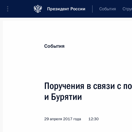
Президент России
События
Стру
Материалы по выбранной теме
События
Иркутская область,
107 результато
Поручения в связи с п
Показа
и Бурятии
Поездка в Иркутск
29 апреля 2017 года
12:30
15 мая 2017 года