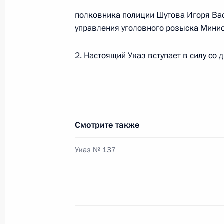
Распоряжение о выделении средств
полковника полиции Шутова Игоря Вас
Президента
управления уголовного розыска Минис
28 декабря 2016 года, 20:10
2. Настоящий Указ вступает в силу со
д
Рабочая встреча с губернатором И
Левченко
6 апреля 2016 года, 18:45
Смотрите также
Указ № 137
Рабочая встреча с Дмитрием Кобы
6 октября 2015 года, 14:30
Игорь Левитин провёл совещание п