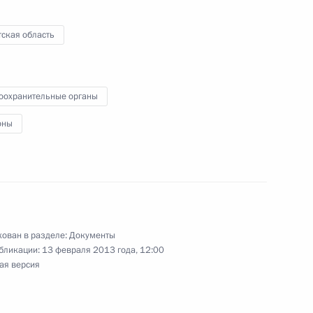
ская область
оохранительные органы
ции Соглашения между
ьством КНР о сотрудничестве
оны
из России в КНР
ован в разделе:
Документы
ркутской области Сергеем
бликации:
13 февраля 2013 года, 12:00
ая версия