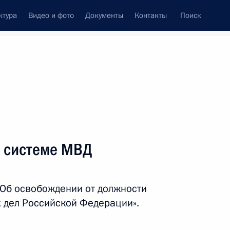
ктура
Видео и фото
Документы
Контакты
Поиск
Все темы
Подписаться на ленту
в
в системе МВД
ть следующие материалы
«Об освобождении от должности
х дел Российской Федерации».