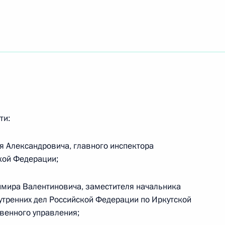
твий паводков и пожаров
и последствий пожаров
ти:
 Александровича, главного инспектора
кой Федерации;
кутской области и Бурятии
мира Валентиновича, заместителя начальника
утренних дел Российской Федерации по Иркутской
твенного управления;