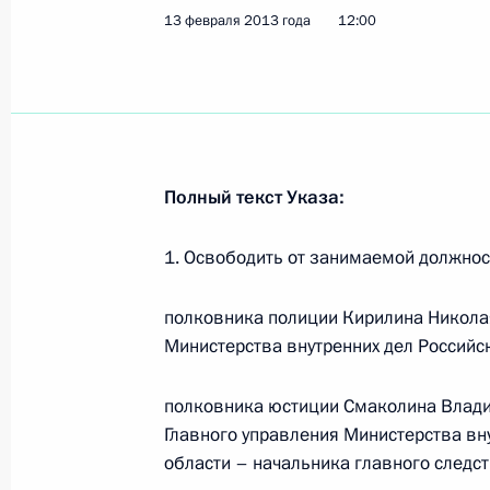
13 февраля 2013 года
12:00
Совещание по ликвидации последс
15 мая 2017 года, 18:40
Совещание по вопросам ликвидаци
Полный текст Указа:
в Сибири
1. Освободить от занимаемой должнос
2 мая 2017 года, 13:45
полковника полиции Кирилина Николая
Министерства внутренних дел Российс
Поручения в связи с пожарами в Ир
29 апреля 2017 года, 12:30
полковника юстиции Смаколина Влади
Главного управления Министерства вн
области – начальника главного следс