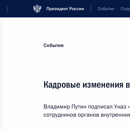
Президент России
События
Стру
Материалы по выбранной теме
События
Иркутская область,
107 результато
Кадровые изменения 
Показа
Владимир Путин подписал Указ 
Поездка в Иркутск
сотрудников органов внутренни
15 мая 2017 года