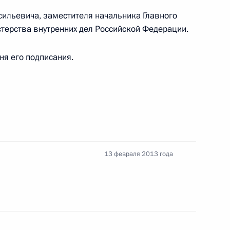
 из резервного фонда
ильевича, заместителя начальника Главного
терства внутренних дел Российской Федерации.
ня его подписания.
ркутской области Сергеем
13 февраля 2013 года
лкиным и Сергеем Левченко
о вопросу развития