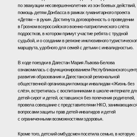
по эвакуации несовершеннолетних из зон боевых действий,
помощь детям Донбасса в рамках гуманитарного проекта
«Детям – в руки». Достигнута договорённость о проведении
в Грозном всероссийского военно-патриотического слёта
подростков, в котором примут участие ребята с трудной
судьбой, и о создании в регионе инклюзивного туристическо
маршрута, удобного для семей с детьми с инвалидностью.
В ходе поездки в Дагестан Мария Львова-Белова
ознакомилась с функционированием Республиканского цент
развития образования и Дагестанской региональной
общественной организации помощи инвалидам «Жизнь без
слёз», встретилась с воспитанниками в школе-интернате дл
детей-сирот и детей, оставшихся без попечения родителей,
провела совещание с представителями НКО, занимающихс
вопросами защиты прав детей-инвалидов и детей
с ограниченными возможностями здоровья.
Кроме того, детский омбудсмен посетила семью, в которую