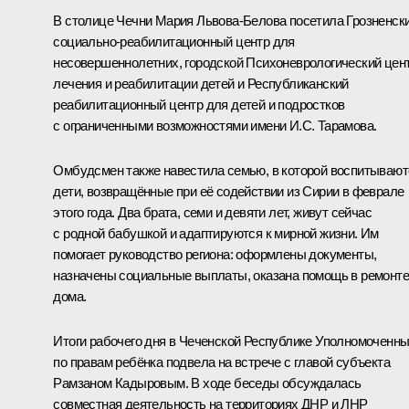
В столице Чечни
Мария Львова-Белова
посетила Грозненск
социально-реабилитационный центр для
несовершеннолетних, городской Психоневрологический цен
лечения и реабилитации детей и Республиканский
реабилитационный центр для детей и подростков
с ограниченными возможностями имени И.С. Тарамова.
Омбудсмен также навестила семью, в которой воспитывают
дети, возвращённые при её содействии из Сирии в феврале
этого года. Два брата, семи и девяти лет, живут сейчас
с родной бабушкой и адаптируются к мирной жизни. Им
помогает руководство региона: оформлены документы,
назначены социальные выплаты, оказана помощь в ремонте
дома.
Итоги рабочего дня в Чеченской Республике Уполномоченн
по правам ребёнка подвела на встрече с главой субъекта
Рамзаном Кадыровым
. В ходе беседы обсуждалась
совместная деятельность на территориях ДНР и ЛНР