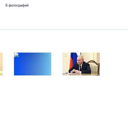
5 фотографий
Крымского моста
а Крымском мосту
 в течение которого
инскими организациями
учения лицензии