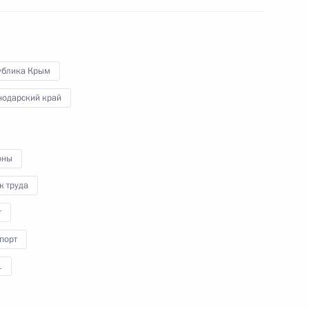
ва
ублика Крым
нодарский край
Виталием Савельевым
оны
м
к труда
т
порт
ия Академии творческих
1
»