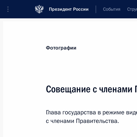
Президент России
События
Стру
Материалы по выбранной теме
Фотографии
Республика Крым,
317 результатов
Совещание с членами 
Показа
Глава государства в режиме в
Подписан закон, позволяющий уча
с членами Правительства.
экономической зоны в Крыму и Се
инвестпроекты в сфере жилищного 