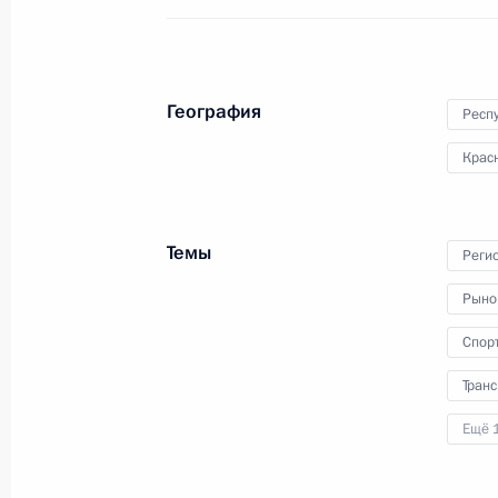
10 июля 2023 года, 12:10
Совещание с членами Правительст
География
Респ
4 июля 2023 года, 16:10
Крас
Встреча с Министром транспорта 
Темы
Реги
и главой РЖД Олегом Белозёровы
Рыно
5 июня 2023 года, 13:50
Спор
Транс
Видеообращение по случаю открыт
Ещё 
индустрий в арт-кластере «Таврида
27 мая 2023 года, 21:30