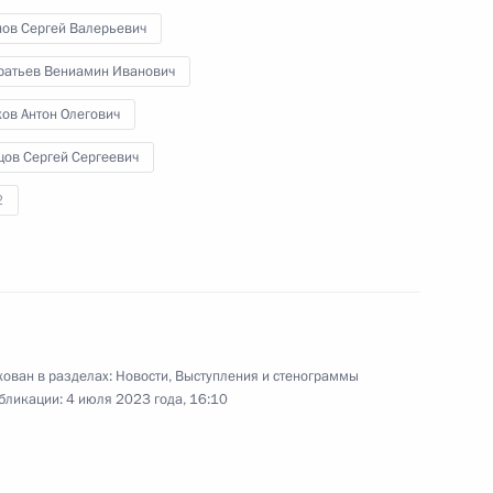
нов Сергей Валерьевич
ратьев Вениамин Иванович
-экономического развития
ов Антон Олегович
цов Сергей Сергеевич
2
е Президента
ной поддержки
»
ован в разделах:
Новости
,
Выступления и стенограммы
бликации:
4 июля 2023 года, 16:10
еловой в новые субъекты