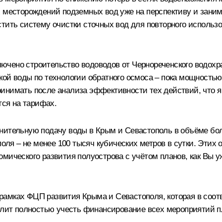
х месторождений подземных вод уже на перспективу и зани
стить систему очистки сточных вод для повторного использ
ючено строительство водоводов от Чернореченского водох
ой воды по технологии обратного осмоса – пока мощностью 
инимать после анализа эффективности тех действий, что я 
тся на тарифах.
нительную подачу воды в Крым и Севастополь в объёме боле
поля – не менее 100 тысяч кубических метров в сутки. Этих
омического развития полуострова с учётом планов, как Вы 
рамках ФЦП развития Крыма и Севастополя, которая в соо
олит полностью учесть финансирование всех мероприятий пл