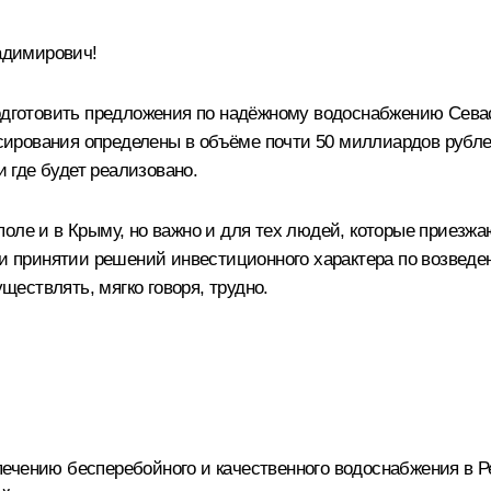
адимирович!
одготовить предложения по надёжному водоснабжению Севас
ирования определены в объёме почти 50 миллиардов рублей
и где будет реализовано.
оле и в Крыму, но важно и для тех людей, которые приезжаю
ри принятии решений инвестиционного характера по возведе
уществлять, мягко говоря, трудно.
печению бесперебойного и качественного водоснабжения в 