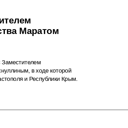
тителем
ства Маратом
с Заместителем
нуллиным, в ходе которой
стополя и Республики Крым.