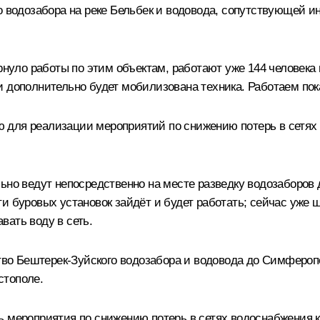
во водозабора на реке Бельбек и водовода, сопутствующей 
ло работы по этим объектам, работают уже 144 человека 
 дополнительно будет мобилизована техника. Работаем пока
 для реализации мероприятий по снижению потерь в сетях 
льно ведут непосредственно на месте разведку водозаборов
 буровых установок зайдёт и будет работать; сейчас уже ше
вать воду в сеть.
о Бештерек‑Зуйского водозабора и водовода до Симферопо
стополе.
ь мероприятия по снижению потерь в сетях водоснабжения к