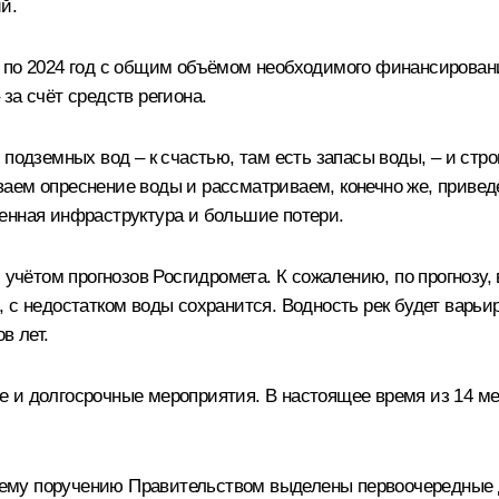
й.
 по 2024 год с общим объёмом необходимого финансировани
за счёт средств региона.
 подземных вод – к счастью, там есть запасы воды, – и стр
ваем опреснение воды и рассматриваем, конечно же, приве
енная инфраструктура и большие потери.
 учётом прогнозов Росгидромета. К сожалению, по прогнозу, 
с недостатком воды сохранится. Водность рек будет варьир
в лет.
е и долгосрочные мероприятия. В настоящее время из 14 м
му поручению Правительством выделены первоочередные де