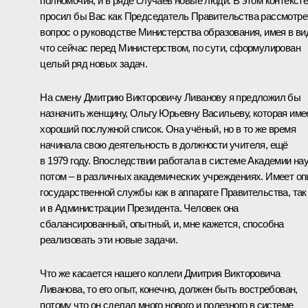
полномочия, и в ряде случаев новые люди. В этом контексте
просил бы Вас как Председатель Правительства рассмотре
вопрос о руководстве Министерства образования, имея в ви
что сейчас перед Министерством, по сути, сформулирован
целый ряд новых задач.
На смену Дмитрию Викторовичу Ливанову я предложил бы
назначить женщину, Ольгу Юрьевну Васильеву, которая име
хороший послужной список. Она учёный, но в то же время
начинала свою деятельность в должности учителя, ещё
в 1979 году. Впоследствии работала в системе Академии нау
потом – в различных академических учреждениях. Имеет о
государственной службы как в аппарате Правительства, так
и в Администрации Президента. Человек она
сбалансированный, опытный, и, мне кажется, способна
реализовать эти новые задачи.
Что же касается нашего коллеги Дмитрия Викторовича
Ливанова, то его опыт, конечно, должен быть востребован,
потому что он сделал много нового и полезного в системе