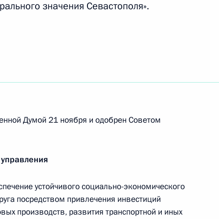
рального значения Севастополя».
ий продление срока
ми субъектами Крыма
енной Думой 21 ноября и одобрен Советом
обенности медицинской
на территориях Крыма
 управления
спечение устойчивого социально-экономического
руга посредством привлечения инвестиций
овых производств, развития транспортной и иных