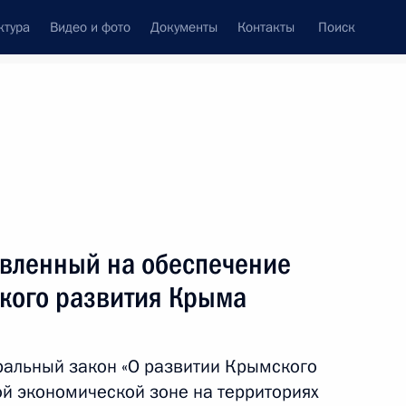
ктура
Видео и фото
Документы
Контакты
Поиск
Все темы
Подписаться на ленту
авленный на обеспечение
ть следующие материалы
кого развития Крыма
 усовершенствование
охождения госслужбы в Крыму
ральный закон «О развитии Крымского
ой экономической зоне на территориях