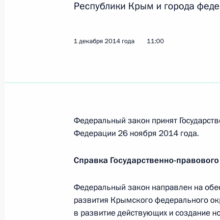
Республики Крым и города феде
29 декабря 2014 года, 13:00
1 декабря 2014 года
11:00
Подписан закон, предусматривающ
получения лицензий хозяйствующи
и Севастополя
29 декабря 2014 года, 11:50
Федеральный закон принят Государств
Федерации 26 ноября 2014 года.
Подписан закон, определяющий ос
и фармацевтической деятельности 
Справка Государственно-правового
и Севастополя
29 декабря 2014 года, 10:30
Федеральный закон направлен на обе
развития Крымского федерального ок
в развитие действующих и создание н