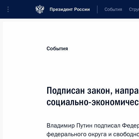
Президент России
События
Стру
Материалы по выбранной теме
События
Республика Крым,
317 результатов
Подписан закон, напр
Показа
социально-экономичес
Подписан закон, направленный на
правовых механизмов приёма и пр
Владимир Путин подписал Феде
и Севастополе
федерального округа и свободн