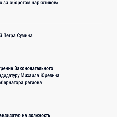
ю за оборотом наркотиков»
й Петра Сумина
трение Законодательного
ндидатуру Михаила Юревича
убернатора региона
андидатур на должность