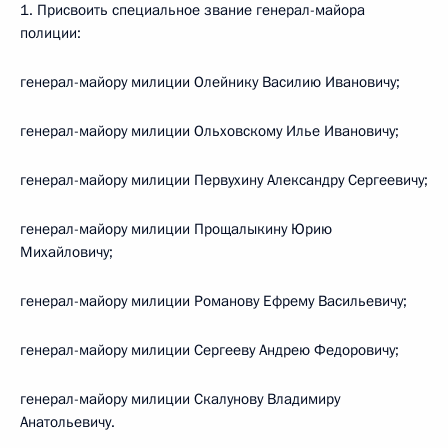
1. Присвоить специальное звание генерал-майора
полиции:
генерал-майору милиции Олейнику Василию Ивановичу;
генерал-майору милиции Ольховскому Илье Ивановичу;
генерал-майору милиции Первухину Александру Сергеевичу;
генерал-майору милиции Прощалыкину Юрию
Михайловичу;
генерал-майору милиции Романову Ефрему Васильевичу;
генерал-майору милиции Сергееву Андрею Федоровичу;
генерал-майору милиции Скалунову Владимиру
Анатольевичу.