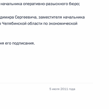
 начальника оперативно-разыскного бюро;
димира Сергеевича, заместителя начальника
та по результатам встречи
по Челябинской области по экономической
енных экологических
дня его подписания.
ения законодательства
бительского и спортивного
5 июля 2011 года