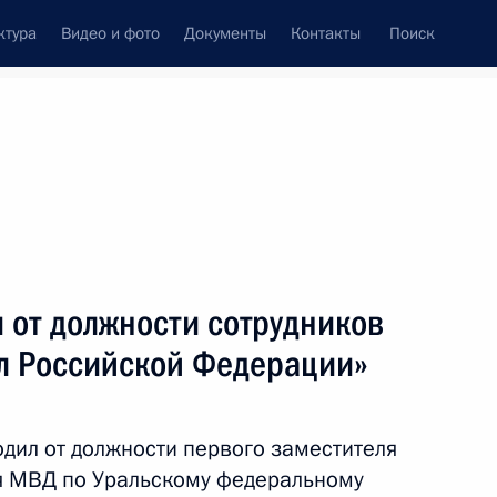
ктура
Видео и фото
Документы
Контакты
Поиск
Все темы
Подписаться на ленту
ов
 от должности сотрудников
ть следующие материалы
ел Российской Федерации»
ентр-2011»
дил от должности первого заместителя
я МВД по Уральскому федеральному