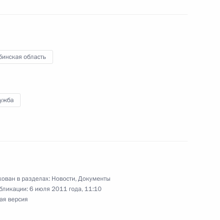
вания и назначении
внутренних дел
бинская область
ганов внутренних дел
лужба
а должности руководящих
ел ряда регионов
ован в разделах:
Новости
,
Документы
бликации:
6 июля 2011 года, 11:10
ая версия
 «Об освобождении