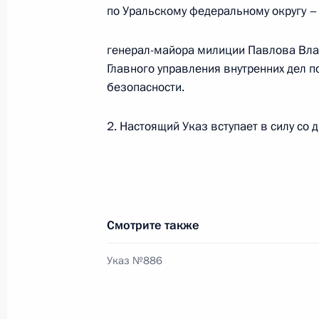
24 июня 2011 года, 13:00
по Уральскому федеральному округу –
генерал-майора милиции Павлова Вла
Об исполнении поручения Президен
Главного управления внутренних дел 
с представителями неправительств
безопасности.
организаций
2. Настоящий Указ вступает в силу со 
14 июня 2011 года, 17:00
Доклад об итогах проверки исполн
о рыболовстве при организации лю
Смотрите также
рыболовства
21 мая 2011 года, 10:00
Указ №886