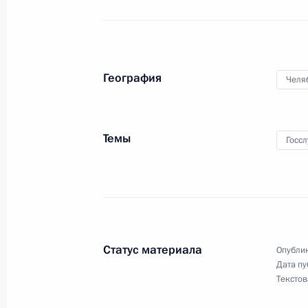
Указ о присвоении специального з
на должность сотрудников органов 
25 апреля 2011 года, 10:30
География
Челя
Кадровые изменения в структуре ор
8 апреля 2011 года, 16:15
Темы
Госс
Президент произвёл назначения н
сотрудников органов внутренних д
5 апреля 2011 года, 13:10
Статус материала
Опублик
Дата пу
Текстов
Дмитрий Медведев подписал указы