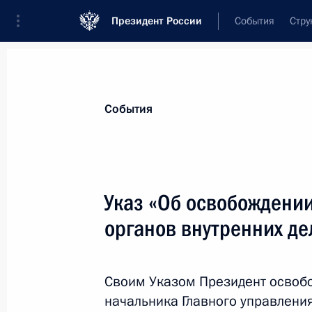
Президент России
События
Стру
Материалы по выбранной теме
События
Челябинская область,
87 результат
Указ «Об освобождении
Показа
органов внутренних д
Стратегические военные учения «Ц
Своим Указом Президент освобо
27 сентября 2011 года, 11:40
начальника Главного управлени