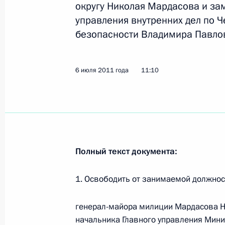
округу Николая Мардасова и за
управления внутренних дел по 
Выступление на церемонии вручени
безопасности Владимира Павло
участникам стратегических военны
27 сентября 2011 года, 11:40
6 июля 2011 года
11:10
Указ «Об освобождении от должнос
внутренних дел Российской Федера
6 июля 2011 года, 11:10
Полный текст документа:
1. Освободить от занимаемой должнос
Перечень поручений по обеспечен
расходования финансовых средств 
генерал-майора милиции Мардасова Н
Муслюмово Кунашакского района Ч
начальника Главного управления Мини