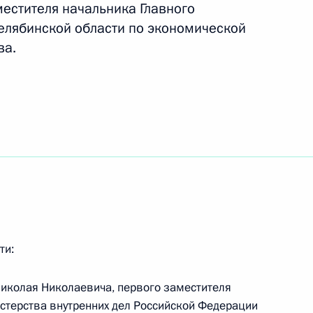
местителя начальника Главного
Челябинской области по экономической
я государственных наград
ва.
х учений «Центр-2011»
ти сотрудников органов
ции»
ти:
ию эффективности
при отселении граждан села
иколая Николаевича, первого заместителя
елябинской области
стерства внутренних дел Российской Федерации