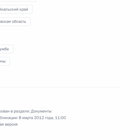
йкальский край
вская область
по ликвидации последствий
лужба
оны
я поручений, данных
мной Президента в Чеченской
ован в разделе:
Документы
бликации:
8 марта 2012 года, 11:00
ая версия
я поручений по итогам