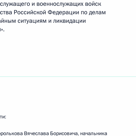
 служащего и военнослужащих войск
ства Российской Федерации по делам
дников противопожарной
айным ситуациям и ликвидации
».
оводящих сотрудников МЧС
х спецоперации на границе
ти:
оролькова Вячеслава Борисовича, начальника