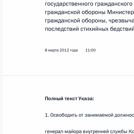
государственного гражданского
гражданской обороны Министер
О назначении на должность сотру
гражданской обороны, чрезвыч
службы
последствий стихийных бедствий
12 июня 2012 года, 11:50
8 марта 2012 года
11:00
Освобождён от должности ряд рук
8 марта 2012 года, 11:00
Полный текст Указа:
Президенту доложили о результата
Чечни и Дагестана
1. Освободить от занимаемой должнос
18 февраля 2012 года, 22:00
генерал-майора внутренней службы К