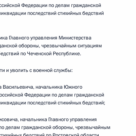
оссийской Федерации по делам гражданской
й службе по контролю
ликвидации последствий стихийных бедствий
ика Главного управления Министерства
данской обороны, чрезвычайным ситуациям
бедствий по Чеченской Республике.
ов 1 и 2 перечня поручений,
ой приёмной Президента
и и уволить с военной службы:
а Васильевича, начальника Южного
Российской Федерации по делам гражданской
иквидации последствий стихийных бедствий;
еречня поручений, данных
совича, начальника Главного управления
мной Президента в Чеченской
по делам гражданской обороны, чрезвычайным
тихийных бедствий по Ростовской области.