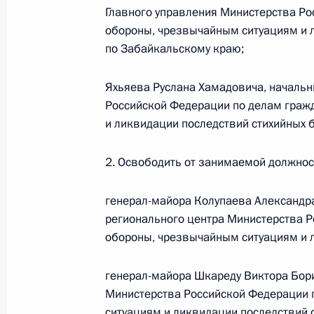
Главного управления Министерства Р
Кадровые изменения в Федерально
обороны, чрезвычайным ситуациям и 
за оборотом наркотиков
по Забайкальскому краю;
18 ноября 2011 года, 10:10
Яхьяева Руслана Хамадовича, начальн
Российской Федерации по делам граж
и ликвидации последствий стихийных 
Продлён контроль исполнения пункт
данных по итогам работы мобильн
2. Освободить от занимаемой должност
в Чеченской Республике
8 ноября 2011 года, 20:30
генерал-майора Колупаева Александр
регионального центра Министерства 
обороны, чрезвычайным ситуациям и л
О ходе исполнения пунктов 3 и 4 п
генерал-майора Шкареду Виктора Бори
по итогам работы мобильной приё
Министерства Российской Федерации 
Республике
ситуациям и ликвидации последствий с