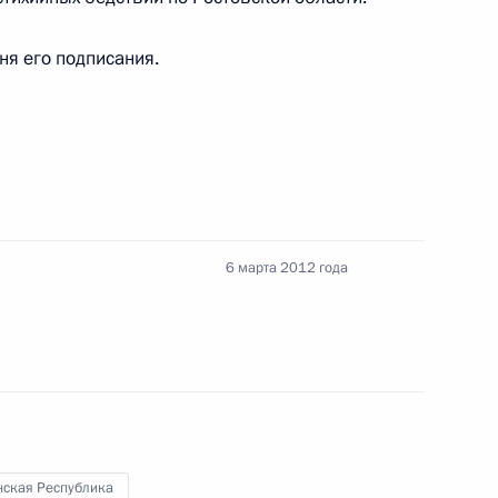
дня его подписания.
ных по итогам работы
 Чеченской Республике
6 марта 2012 года
нтроле
оручений, данных по итогам
дента в Чеченской
нская Республика