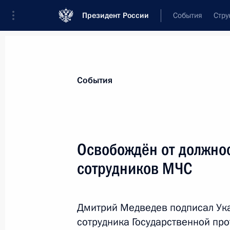
Президент России
События
Стру
Материалы по выбранной теме
События
Чеченская Республика,
86 результа
Освобождён от должно
Показа
сотрудников МЧС
Встреча с Главой Чечни Рамзаном
Дмитрий Медведев подписал Ука
5 февраля 2013 года, 18:50
сотрудника Государственной пр