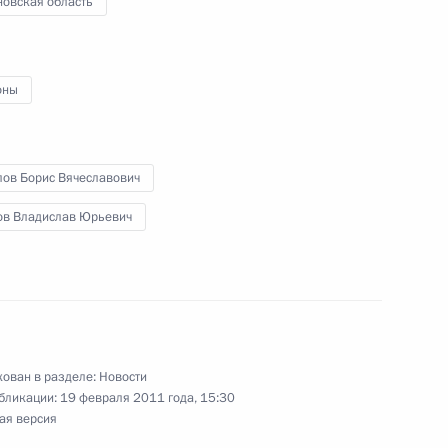
новская область
ченской Республики
оны
лов Борис Вячеславович
ченской Республики Рамзаном
ов Владислав Юрьевич
деральной службы
ован в разделе:
Новости
иковым
бликации:
19 февраля 2011 года, 15:30
ая версия