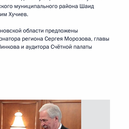
ского муниципального района Шаид
им Хучиев.
иденту кандидатуры
яновской области предложены
ублики и Ульяновской области
рнатора региона Сергея Морозова, главы
Пинкова и аудитора Счётной палаты
ерации по уничтожению
 с Рамзаном Кадыровым