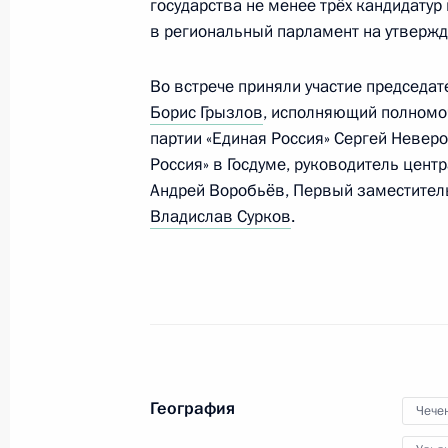
государства не менее трёх кандидатур
в региональный парламент на утвержд
Поездка в Чеченскую Республику
Во встрече приняли участие председат
Борис Грызлов
14 июня 2010 года, 17:00
, исполняющий полномо
партии «Единая Россия» Сергей Невер
Россия» в Госдуме, руководитель цент
Андрей Воробьёв, Первый заместител
Вступительное слово на совещании
Владислав Сурков
.
экономического развития Чеченск
14 июня 2010 года, 16:00
Начало рабочей встречи с Презид
Кадыровым
География
Чече
14 июня 2010 года, 14:00