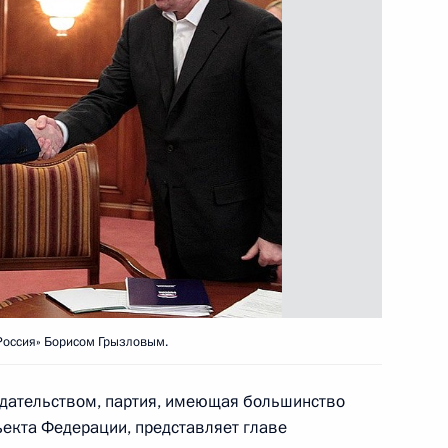
ченской Республики
тогам встречи с руководством
Россия» Борисом Грызловым.
одательством, партия, имеющая большинство
ъекта Федерации, представляет главе