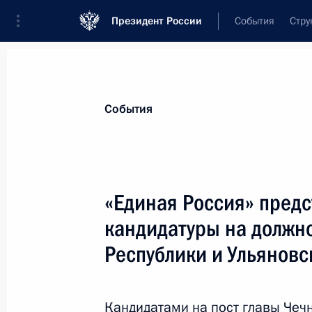
Президент России
События
Стру
Материалы по выбранной теме
События
Чеченская Республика,
86 результа
«Единая Россия» пред
Показа
кандидатуры на должно
Республики и Ульяновс
Дмитрий Медведев внёс кандидату
наделения его полномочиями глав
Кандидатами на пост главы Чеч
28 февраля 2011 года, 19:15