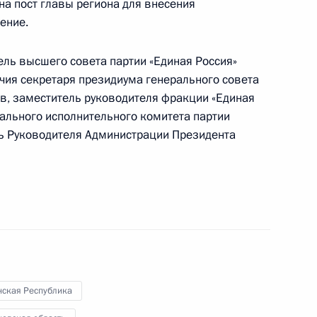
 на пост главы региона для внесения
ение.
ель высшего совета партии «Единая Россия»
чия секретаря президиума генерального совета
ов, заместитель руководителя фракции «Единая
рального исполнительного комитета партии
ь Руководителя Администрации Президента
 по вопросам социально-
ой Республики
ентом Чечни Рамзаном
нская Республика