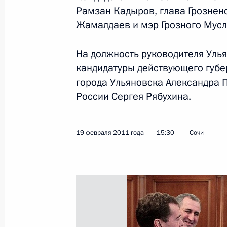
Рамзан Кадыров, глава Грознен
Жамалдаев и мэр Грозного Мусл
«Единая Россия» представила През
На должность руководителя Уль
на должности глав Чеченской Респ
кандидатуры действующего губе
19 февраля 2011 года, 15:30
города Ульяновска Александра 
России Сергея Рябухина.
Президент информирован о спецоп
боевиков в Грозном
19 февраля 2011 года
15:30
Сочи
19 октября 2010 года, 12:00
Дмитрий Медведев провёл встречу
и Юнус-Беком Евкуровым