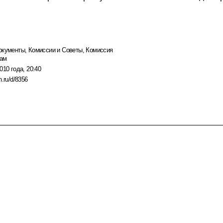
окументы
,
Комиссии и Советы
,
Комиссия
дам
010 года, 20:40
n.ru/d/8356