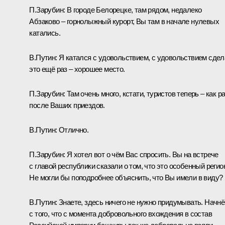
П.Зарубин:
В городе Белорецке, там рядом, недалеко
Абзаково – горнолыжный курорт, Вы там в начале нулевых
катались.
В.Путин:
Я катался с удовольствием, с удовольствием сде
это ещё раз – хорошее место.
П.Зарубин:
Там очень много, кстати, туристов теперь – как р
после Ваших приездов.
В.Путин:
Отлично.
П.Зарубин:
Я хотел вот о чём Вас спросить. Вы на
встрече
с главой республики сказали о том, что это особенный регио
Не могли бы поподробнее объяснить, что Вы имели в виду?
В.Путин:
Знаете, здесь ничего не нужно придумывать. Начн
с того, что с момента добровольного вхождения в состав