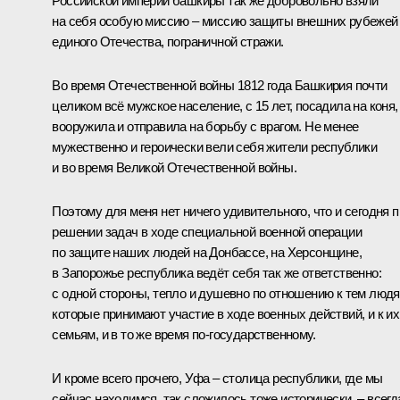
Российской империи башкиры так же добровольно взяли
на себя особую миссию – миссию защиты внешних рубежей
единого Отечества, пограничной стражи.
Во время Отечественной войны 1812 года Башкирия почти
целиком всё мужское население, с 15 лет, посадила на коня,
вооружила и отправила на борьбу с врагом. Не менее
мужественно и героически вели себя жители республики
и во время Великой Отечественной войны.
Поэтому для меня нет ничего удивительного, что и сегодня п
решении задач в ходе специальной военной операции
по защите наших людей на Донбассе, на Херсонщине,
в Запорожье республика ведёт себя так же ответственно:
с одной стороны, тепло и душевно по отношению к тем людя
которые принимают участие в ходе военных действий, и к их
семьям, и в то же время по-государственному.
И кроме всего прочего, Уфа – столица республики, где мы
сейчас находимся, так сложилось тоже исторически, – всегд