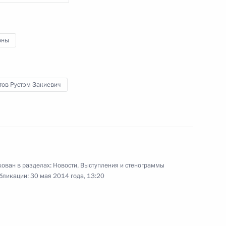
спублики Башкортостан
оны
тов Рустэм Закиевич
тана Рустэма Хамитова
 Башкортостан Рустэмом
ован в разделах:
Новости
,
Выступления и стенограммы
бликации:
30 мая 2014 года, 13:20