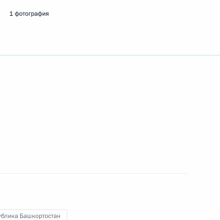
1 фотография
участия в саммитах БРИКС
ИКС и ШОС
 совершенствование
ции в Башкортостане
ублика Башкортостан