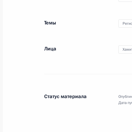
Рабочая встреча с Президентом Ре
Рустэмом Хамитовым
Темы
Реги
29 декабря 2014 года, 15:20
Лица
Хами
Принята отставка главы Башкортос
30 мая 2014 года, 13:30
Встреча с Президентом Республики
Статус материала
Опублик
Хамитовым
Дата пу
30 мая 2014 года, 13:20