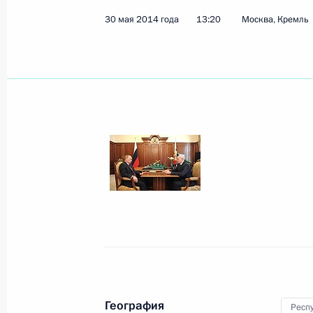
30 мая 2014 года
13:20
Москва, Кремль
Владимир Путин прибыл в Уфу для 
и ШОС
8 июля 2015 года, 13:45
Поездка в Башкирию. Саммиты БР
8 − 10 июля 2015 года
Подписан закон, направленный на
деятельности судов общей юрисдик
23 мая 2015 года, 18:05
География
Респ