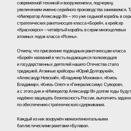
современной техникой и вооружением и, подчеркну,
увеличением именно серийного производства занимаемся. Т
«Император Александр III» – это уже седьмой корабль в сер
стратегических ракетоносцев класса «Борей», а крейсер
«Красноярск» – четвёртый корабль в серии многоцелевых
атомных лодок класса «Ясень».
Отмечу, что присвоение подводным ракетоносцам класса
«Борей» названий в честь выдающихся полководцев
и государственных деятелей нашего Отечества стало
традицией. Атомные крейсеры «Юрий Долгорукий»,
«Александр Невский», «Владимир Мономах», «Князь
Владимир», «Князь Олег» и «Генералиссимус Суворов»,
а с этого дня и «Император Александр III» долгие годы будут
надёжно защищать безопасность России, выполнять задачи
по обеспечению стратегического сдерживания.
Каждый из них вооружён межконтинентальными
баллистическими ракетами «Булава».