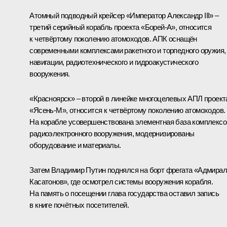
Атомный подводный крейсер «Император Александр III» –
третий серийный корабль проекта «Борей-А», относится
к четвёртому поколению атомоходов. АПК оснащён
современными комплексами ракетного и торпедного оружия,
навигации, радиотехнического и гидроакустического
вооружения.
«Красноярск» – второй в линейке многоцелевых АПЛ проект
«Ясень-М», относится к четвёртому поколению атомоходов.
На корабле усовершенствована элементная база комплексо
радиоэлектронного вооружения, модернизированы
оборудование и материалы.
Затем Владимир Путин поднялся на борт фрегата «Адмирал
Касатонов», где осмотрел системы вооружения корабля.
На память о посещении глава государства оставил запись
в книге почётных посетителей.