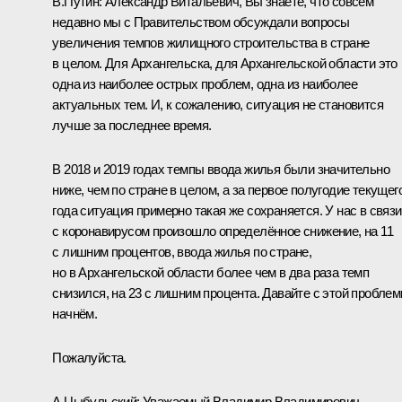
В.Путин:
Александр Витальевич, Вы знаете, что совсем
недавно мы с Правительством обсуждали вопросы
увеличения темпов жилищного строительства в стране
в целом. Для Архангельска, для Архангельской области это
одна из наиболее острых проблем, одна из наиболее
актуальных тем. И, к сожалению, ситуация не становится
лучше за последнее время.
В 2018 и 2019 годах темпы ввода жилья были значительно
ниже, чем по стране в целом, а за первое полугодие текущег
года ситуация примерно такая же сохраняется. У нас в связи
с коронавирусом произошло определённое снижение, на 11
с лишним процентов, ввода жилья по стране,
но в Архангельской области более чем в два раза темп
снизился, на 23 с лишним процента. Давайте с этой пробле
начнём.
Пожалуйста.
А.Цыбульский:
Уважаемый Владимир Владимирович,