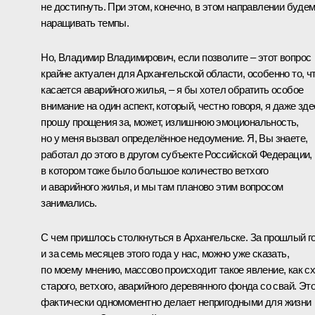
не достигнуть. При этом, конечно, в этом направлении буде
наращивать темпы.
Но, Владимир Владимирович, если позволите – этот вопрос
крайне актуален для Архангельской области, особенно то, ч
касается аварийного жилья, – я бы хотел обратить особое
внимание на один аспект, который, честно говоря, я даже зде
прошу прощения за, может, излишнюю эмоциональность,
но у меня вызвал определённое недоумение. Я, Вы знаете,
работал до этого в другом субъекте Российской Федерации,
в котором тоже было большое количество ветхого
и аварийного жилья, и мы там планово этим вопросом
занимались.
С чем пришлось столкнуться в Архангельске. За прошлый г
и за семь месяцев этого года у нас, можно уже сказать,
по моему мнению, массово происходит такое явление, как с
старого, ветхого, аварийного деревянного фонда со свай. Эт
фактически одномоментно делает непригодными для жизни