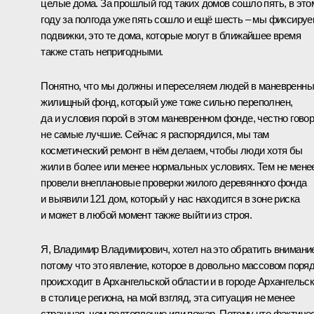
целые дома. За прошлый год таких домов сошло пять, в это
году за полгода уже пять сошло и ещё шесть – мы фиксиру
подвижки, это те дома, которые могут в ближайшее время
также стать непригодными.
Понятно, что мы должны и переселяем людей в маневренн
жилищный фонд, который уже тоже сильно переполнен,
да и условия порой в этом маневренном фонде, честно говор
не самые лучшие. Сейчас я распорядился, мы там
косметический ремонт в нём делаем, чтобы люди хотя бы
жили в более или менее нормальных условиях. Тем не мене
провели внеплановые проверки жилого деревянного фонда
и выявили 121 дом, который у нас находится в зоне риска
и может в любой момент также выйти из строя.
Я, Владимир Владимирович, хотел на это обратить внимани
потому что это явление, которое в довольно массовом поря
происходит в Архангельской области и в городе Архангельск
в столице региона, на мой взгляд, эта ситуация не менее
страшная, чем подтопление или пожар. Потому что фактиче