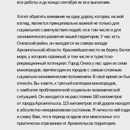
все работы и до конца сентября их все выполним.
Хотел обратить внимание на одну дорогу, которая, на мой
взгляд, является принципиально важной не только для
социального самочувствия людей, но в том числе и для
экономического развития нашей территории. У нас есть
Онежский район, он находится на северо-западе
Архангельской области. Красивейшее место на берегу Бело
моря, у которого огромный, в том числе и туристско-
рекреационный потенциал. Город Онега у нас один из семи
моногородов, причём один из городов с самым сложным
социально-экономическим положением. В своё время он бы
отнесён, Вы знаете, к третьей категории моногородов,
с наиболее проблематичной социально-экономической
ситуацией. Он находится на расстоянии 160 километров
от города Архангельска. 115 километров этой дороги находя
в абсолютно ненормативном состоянии. Я лично по ней езд
и скажу Вам, что в период осадков или межсезонье это
практически отрезанная от Архангельска территория.