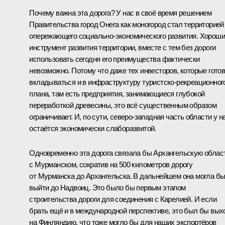
Почему важна эта дорога? У нас в своё время решением
Правительства город Онега как моногород стал территорией
опережающего социально-экономического развития. Хорош
инструмент развития территории, вместе с тем без дороги
использовать сегодня его преимущества фактически
невозможно. Потому что даже тех инвесторов, которые гото
вкладываться и в инфраструктуру туристско-рекреационног
плана, там есть предприятия, занимающиеся глубокой
переработкой древесины, это всё существенным образом
ограничивает. И, по сути, северо-западная часть области у н
остаётся экономически слаборазвитой.
Одновременно эта дорога связала бы Архангельскую облас
с Мурманском, сократив на 500 километров дорогу
от Мурманска до Архангельска. В дальнейшем она могла б
выйти до Надвоиц. Это было бы первым этапом
строительства дороги для соединения с Карелией. И если
брать ещё и в международной перспективе, это был бы вых
на Финляндию, что тоже могло бы для наших экспортёров