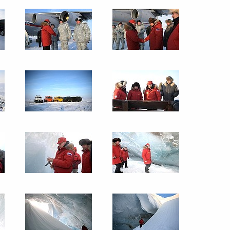
ю область
то