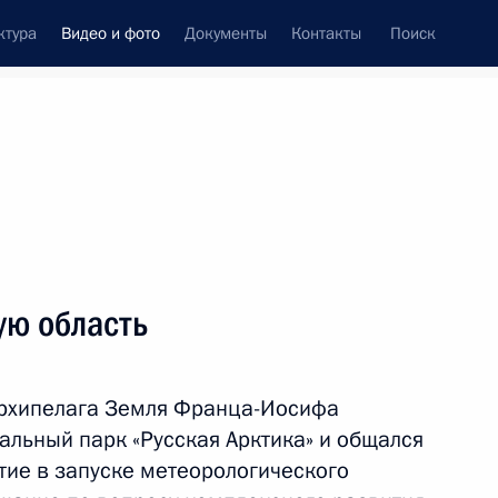
ктура
Видео и фото
Документы
Контакты
Поиск
си
встречи
Церемонии
май, 2017
ть следующие материалы
ую область
архипелага Земля Франца-Иосифа
альный парк «Русская Арктика» и общался
стие в запуске метеорологического
то