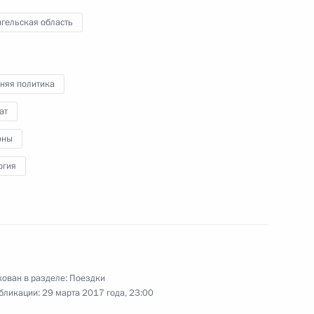
гельская область
ую область
няя политика
ат
ля Франца-Иосифа, Архангельск
54 фото
оны
огия
ован в разделе:
Поездки
бликации:
29 марта 2017 года, 23:00