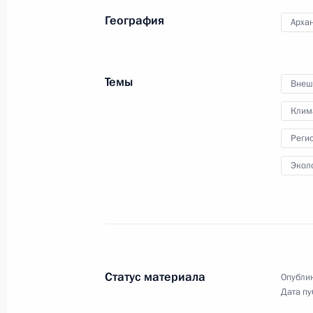
География
Архан
Поездка в Архангельск
Темы
Внеш
Клим
29 − 30 марта 2017 года
Архипелаг Зем
Реги
Экол
Статус материала
Опублик
Дата пу