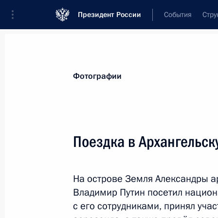
Президент России
События
Стру
Видеозаписи
Фотографии
Аудиозапи
Все материалы
Поездки
Совещания, 
Фотографии
Показа
Поездка в Архангельск
Визит в Китай
На острове Земля Александры 
Владимир Путин посетил национ
с его сотрудниками, принял уча
14 − 15 мая 2017 года
Пекин
50 фо