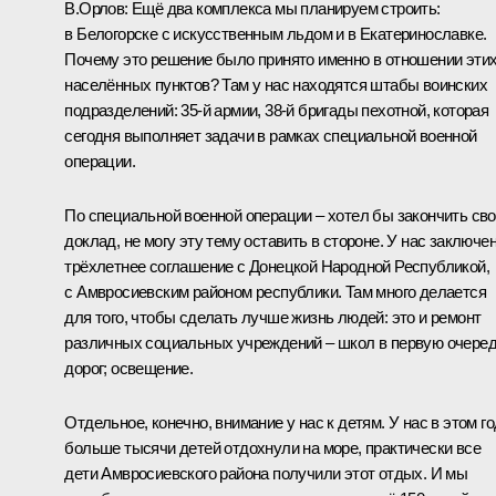
В.Орлов:
Ещё два комплекса мы планируем строить:
в Белогорске с искусственным льдом и в Екатеринославке.
Почему это решение было принято именно в отношении эти
населённых пунктов? Там у нас находятся штабы воинских
подразделений: 35-й армии, 38-й бригады пехотной, которая
сегодня выполняет задачи в рамках специальной военной
операции.
По специальной военной операции – хотел бы закончить св
доклад, не могу эту тему оставить в стороне. У нас заключе
трёхлетнее соглашение с Донецкой Народной Республикой,
с Амвросиевским районом республики. Там много делается
для того, чтобы сделать лучше жизнь людей: это и ремонт
различных социальных учреждений – школ в первую очеред
дорог; освещение.
Отдельное, конечно, внимание у нас к детям. У нас в этом г
больше тысячи детей отдохнули на море, практически все
дети Амвросиевского района получили этот отдых. И мы