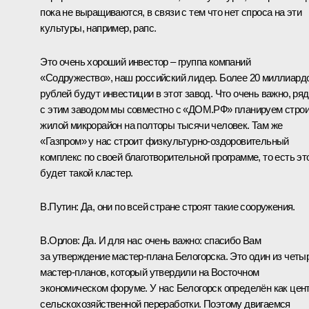
пока не выращиваются, в связи с тем что нет спроса на эти
культуры, например, рапс.
Это очень хороший инвестор – группа компаний
«Содружество», наш российский лидер. Более 20 миллиард
рублей будут инвестиции в этот завод. Что очень важно, ря
с этим заводом мы совместно с «ДОМ.РФ» планируем стро
жилой микрорайон на полторы тысячи человек. Там же
«Газпром» у нас строит физкультурно-оздоровительный
комплекс по своей благотворительной программе, то есть эт
будет такой кластер.
В.Путин:
Да, они по всей стране строят такие сооружения.
В.Орлов:
Да. И для нас очень важно: спасибо Вам
за утверждение мастер-плана Белогорска. Это один из четы
мастер-планов, который
утвердили
на Восточном
экономическом форуме. У нас Белогорск определён как цен
сельскохозяйственной переработки. Поэтому двигаемся