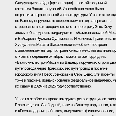
Следующие слайды [презентации] – шестой и седьмой –
касаются Ваших поручений. Их особенно много было
по развитию транспортной инфраструктуры. У нас в этом го
по Вашему поручению с опережением на год завершается
строительство автодорожного моста через реку Зею. Хочу
здесь поблагодарить подрядчиков – «Бамтоннельстрой-Мос
и Байсарова Руслана Сулимовича. И конечно, Правительств
Хуснуллина Марата Шакирзяновича – объект построен
с опережением на год, построен качественно, мы его планир
открыть в середине октября. Также этот же подрядчик,
«Бамтоннельстрой-Мост», по Вашему поручению строит два
путепровода через Транссиб, это путепровод в посёлке
городского типа Новобурейский и в Серышево. Эти проекты
тоже в графике, финансирование федеральное выделено, м
их сдаём в 2024 и в 2025 году соответственно.
У нас на особом контроле находится реконструкция автодор
Благовещенск–Свободный, тоже по Вашему поручению, тож
с «Росавтодором» работаем, выделяется финансирование,