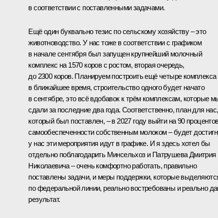
в соответствии с поставленными задачами.
Ещё один буквально тезис по сельскому хозяйству – это
животноводство. У нас тоже в соответствии с графиком
в начале сентября был запущен крупнейший молочный
комплекс на 1570 коров с ростом, вторая очередь,
до 2300 коров. Планируем построить ещё четыре комплекса
в ближайшее время, строительство одного будет начато
в сентябре, это всё вдобавок к трём комплексам, которые м
сдали за последние два года. Соответственно, план для нас
который был поставлен, – в 2027 году выйти на 90 проценто
самообеспеченности собственным молоком – будет достигн
у нас эти мероприятия идут в графике. И я здесь хотел бы
отдельно поблагодарить Минсельхоз и Патрушева Дмитрия
Николаевича – очень комфортно работать, правильно
поставлены задачи, и меры поддержки, которые выделяютс
по федеральной линии, реально востребованы и реально д
результат.