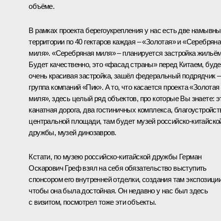
объёме.
В рамках проекта берегоукрепления у нас есть две намывн
территории по 40 гектаров каждая – «Золотая» и «Серебрян
миля». «Серебряная миля» – планируется застройка жильём
Будет качественно, это «фасад страны» перед Китаем, буде
очень красивая застройка, зашёл федеральный подрядчик –
группа компаний «Пик». А то, что касается проекта «Золотая
миля», здесь целый ряд объектов, про которые Вы знаете: э
канатная дорога, два гостиничных комплекса, благоустройст
центральной площади, там будет музей российско-китайско
дружбы, музей динозавров.
Кстати, по музею российско-китайской дружбы Герман
Оскарович Греф взял на себя обязательство выступить
спонсором его внутренней отделки, создания там экспозиции
чтобы она была достойная. Он недавно у нас был здесь
с визитом, посмотрел тоже эти объекты.