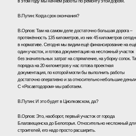
в этом году мы начнём работы по ремонту этой дороги.
В.Путин:
Когда срок окончания?
В.Орлов:
Там на самом деле достаточно большая дорога –
протяжённость 135 километров, из них 45 километров сегодн
в нормативе. Сегодня мы видим ещё финансирование на ещ
один участок, и готова документация на несложный участок
без значительных затрат на спрямление, на уборку сопок. Т
порядка на 20 километров у нас готова проектная
документация, по которой могли бы выполнить работы
достаточно оперативно и за относительно небольшие деньги
С «Росавтодором» мы работаем.
В.Путин:
И это будет в Циолковском, да?
В.Орлов:
Это, наоборот, первый участок от города
Благовещенска до Белогорья. Относительно несложный дл
строителей, его надо просто расширить.