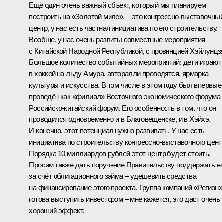
Ещё один очень важный объект, который мы планируем
построить на «Золотой миле», – это конгрессно-выставочны
центр, у нас есть частная инициатива по его строительству.
Вообще, у нас очень развиты совместные мероприятия
с Китайской Народной Республикой, с провинцией Хэйлунцз
Большое количество событийных мероприятий: дети играют
в хоккей на льду Амура, авторалли проводятся, ярмарка
культуры и искусства. В том числе в этом году был впервые
проведён как «филиал» Восточного экономического форума
Российско-китайский форум. Его особенность в том, что он
проводился одновременно и в Благовещенске, и в Хэйхэ.
И конечно, этот потенциал нужно развивать. У нас есть
инициатива по строительству конгрессно-выставочного цент
Порядка 10 миллиардов рублей этот центр будет стоить.
Просим также дать поручение Правительству поддержать е
за счёт облигационного займа – удешевить средства
на финансирование этого проекта. Группа компаний «Регион
готова выступить инвестором – мне кажется, это даст очень
хороший эффект.