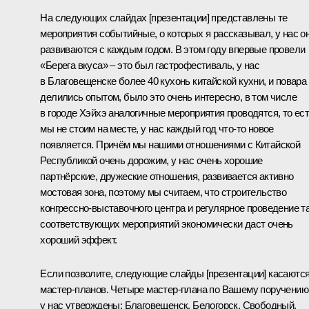
На следующих слайдах [презентации] представлены те
мероприятия событийные, о которых я рассказывал, у нас о
развиваются с каждым годом. В этом году впервые провели
«Берега вкуса» – это был гастрофестиваль, у нас
в Благовещенске более 40 кухонь китайской кухни, и повара
делились опытом, было это очень интересно, в том числе
в городе Хэйхэ аналогичные мероприятия проводятся, то ес
мы не стоим на месте, у нас каждый год что-то новое
появляется. Причём мы нашими отношениями с Китайской
Республикой очень дорожим, у нас очень хорошие
партнёрские, дружеские отношения, развивается активно
мостовая зона, поэтому мы считаем, что строительство
конгрессно-выставочного центра и регулярное проведение т
соответствующих мероприятий экономически даст очень
хороший эффект.
Если позволите, следующие слайды [презентации] касаютс
мастер-планов. Четыре мастер-плана по Вашему поручению
у нас утверждены: Благовещенск, Белогорск, Свободный,