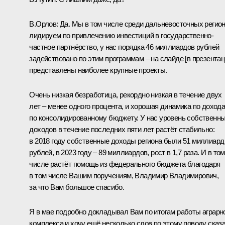
В.Орлов:
Да. Мы в том числе среди дальневосточных регио
лидируем по привлечению инвестиций в государственно-
частное партнёрство, у нас порядка 46 миллиардов рублей
задействовано по этим программам – на слайде [в презентац
представлены наиболее крупные проекты.
Очень низкая безработица, рекордно низкая в течение двух
лет – менее одного процента, и хорошая динамика по дохода
по консолидированному бюджету. У нас уровень собственн
доходов в течение последних пяти лет растёт стабильно:
в 2018 году собственные доходы региона были 51 миллиард
рублей, в 2023 году – 89 миллиардов, рост в 1,7 раза. И в том
числе растёт помощь из федерального бюджета благодаря
в том числе Вашим поручениям, Владимир Владимирович,
за что Вам большое спасибо.
Я в мае подробно
докладывал
Вам по итогам работы аграрн
комплекса и хочу ещё несколько слов по этому поводу сказа