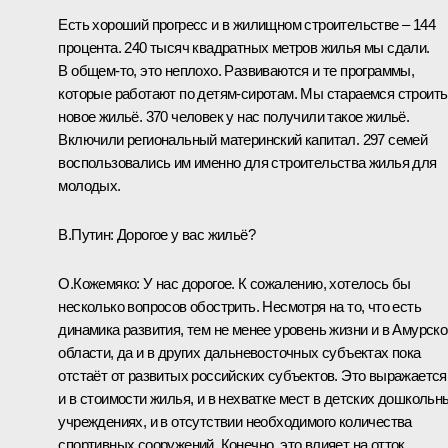
Есть хороший прогресс и в жилищном строительстве – 144
процента. 240 тысяч квадратных метров жилья мы сдали.
В общем‑то, это неплохо. Развиваются и те программы,
которые работают по детям-сиротам. Мы стараемся строить
новое жильё. 370 человек у нас получили такое жильё.
Включили региональный материнский капитал. 297 семей
воспользовались им именно для строительства жилья для
молодых.
В.Путин:
Дорогое у вас жильё?
О.Кожемяко:
У нас дорогое. К сожалению, хотелось бы
несколько вопросов обострить. Несмотря на то, что есть
динамика развития, тем не менее уровень жизни и в Амурско
области, да и в других дальневосточных субъектах пока
отстаёт от развитых российских субъектов. Это выражается
и в стоимости жилья, и в нехватке мест в детских дошкольн
учреждениях, и в отсутствии необходимого количества
спортивных сооружений. Конечно, это влияет на отток