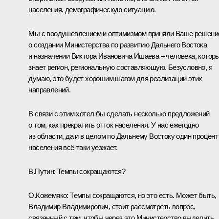
населения, демографическую ситуацию.
Мы с воодушевлением и оптимизмом приняли Ваше решени
о создании Министерства по развитию Дальнего Востока
и назначении Виктора Ивановича Ишаева – человека, котор
знает регион, региональную составляющую. Безусловно, я
думаю, это будет хорошим шагом для реализации этих
направлений.
В связи с этим хотел бы сделать несколько предложений
о том, как прекратить отток населения. У нас ежегодно
из области, да и в целом по Дальнему Востоку один процент
населения всё‑таки уезжает.
В.Путин:
Темпы сокращаются?
О.Кожемяко:
Темпы сокращаются, но это есть. Может быть,
Владимир Владимирович, стоит рассмотреть вопрос,
связанный с тем, чтобы через это Министерство выделить