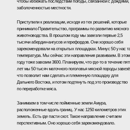
чтобы избежать последствий погоды, связанной с дождями,
заболоченностью местности.
Приступили к реализации, исходя из тех решений, которые
принимало Правительство, программы по развитию мясного
животноводства. В прошлом году мы завезли первые 2,5
тысячи абердин-ангусов и герефордов. Они хорошо себя
зарекомендовали на открытых площадках. Минус 50 у нас т
температура. Мы сейчас эти направления развиваем. В это
году тоже завозим 3600. Планируем, что где‑то в течение пят
лет мы 50 тысяч маточного поголовья мясной породы завезё
что позволит нам сделать и племенную площадку для
Дальнего Востока, и потом подтянуть под это производство
по переработке мяса.
Занимаем в том числе пойменные земли Амура,
расположенные вдоль границ. У нас 1250 километров этих
земель. Есть где пасти скот. Такое направление считаем
перспективным. Оно хорошо себя зарекомендовало.