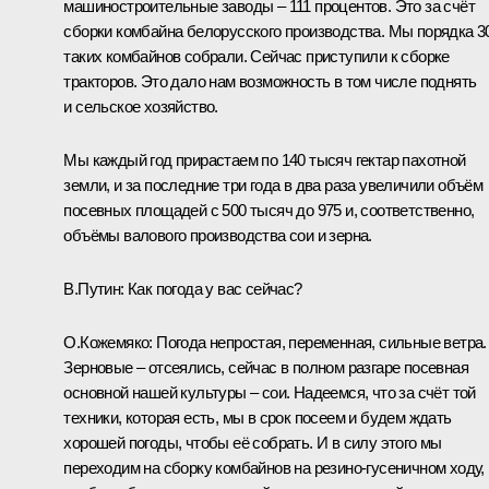
машиностроительные заводы – 111 процентов. Это за счёт
сборки комбайна белорусского производства. Мы порядка 3
таких комбайнов собрали. Сейчас приступили к сборке
тракторов. Это дало нам возможность в том числе поднять
и сельское хозяйство.
Мы каждый год прирастаем по 140 тысяч гектар пахотной
земли, и за последние три года в два раза увеличили объём
посевных площадей с 500 тысяч до 975 и, соответственно,
объёмы валового производства сои и зерна.
В.Путин
: Как погода у вас сейчас?
О.Кожемяко:
Погода непростая, переменная, сильные ветра.
Зерновые – отсеялись, сейчас в полном разгаре посевная
основной нашей культуры – сои. Надеемся, что за счёт той
техники, которая есть, мы в срок посеем и будем ждать
хорошей погоды, чтобы её собрать. И в силу этого мы
переходим на сборку комбайнов на резино-гусеничном ходу,