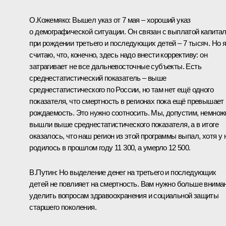
О.Кожемяко:
Вышел указ от 7 мая – хороший указ
о демографической ситуации. Он связан с выплатой капита
при рождении третьего и последующих детей – 7 тысяч. Но 
считаю, что, конечно, здесь надо внести коррективу: он
затрагивает не все дальневосточные субъекты. Есть
среднестатистический показатель – выше
среднестатистического по России, но там нет ещё одного
показателя, что смертность в регионах пока ещё превышает
рождаемость. Это нужно соотносить. Мы, допустим, немнож
вышли выше среднестатистического показателя, а в итоге
оказалось, что наш регион из этой программы выпал, хотя у 
родилось в прошлом году 11 300, а умерло 12 500.
В.Путин:
Но выделение денег на третьего и последующих
детей не повлияет на смертность. Вам нужно больше внима
уделить вопросам здравоохранения и социальной защиты
старшего поколения.