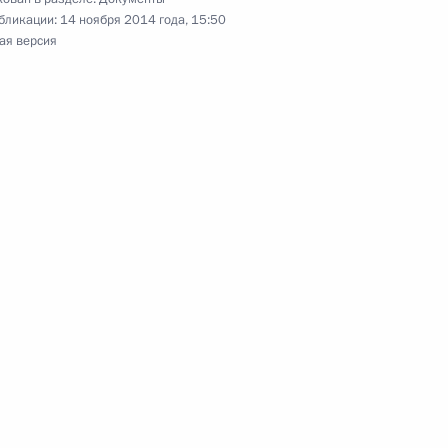
бликации:
14 ноября 2014 года, 15:50
ая версия
 из резервного фонда
числении времени
ики Алтай Александром