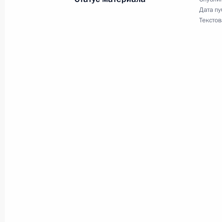
Дата пу
Текстов
Распоряжение о выделении средств
Президента
15 декабря 2016 года, 15:00
Внесены изменения в закон об ис
9 марта 2016 года, 14:30
Рабочая встреча с Главой Республ
Бердниковым
20 февраля 2016 года, 15:00