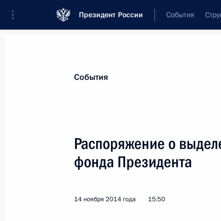
Президент России
События
Стру
Материалы по выбранной теме
События
Республика Алтай,
46 результатов
Распоряжение о выдел
Указ об исполняющем обязанности 
фонда Президента
4 июня 2024 года, 14:30
14 ноября 2014 года
15:50
Рабочая встреча с Андреем Турчак