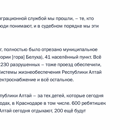
я поручений, данных
мной Президента
играционной службой мы прошли, – те, кто
люди понимают, и в судебном порядке мы эти
г, полностью было отрезано муниципальное
ории [гора] Белуха), 41 населённый пункт. Всё
я поручений, данных
 230 разрушенных – тоже проезд обеспечили,
мной Президента
Системы жизнеобеспечения Республики Алтай
ктроснабжение и всё остальное.
ублики Алтай – за тех детей, которые сегодня
родах, в Краснодаре в том числе. 600 ребятишек
лтай сегодня отдыхают, 200 ещё будут
я поручений, данных
мной Президента