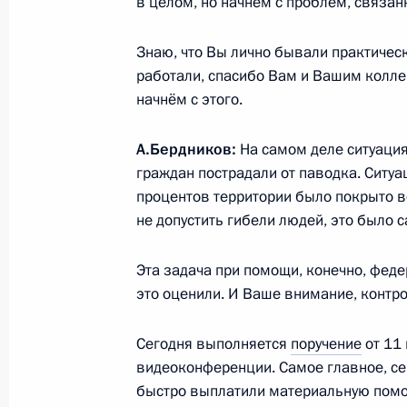
в целом, но начнём с проблем, связан
Распоряжение о выделении средств
Президента
Знаю, что Вы лично бывали практическ
работали, спасибо Вам и Вашим колле
15 декабря 2012 года, 10:00
начнём с этого.
А.Бердников:
На самом деле ситуация
Кадровые изменения в Следственн
граждан пострадали от паводка. Ситуа
12 июля 2012 года, 18:40
процентов территории было покрыто в
не допустить гибели людей, это было 
Эта задача при помощи, конечно, феде
О ходе исполнения пункта 5 перечн
это оценили. И Ваше внимание, контро
по итогам работы мобильной приё
в Республике Алтай
Сегодня выполняется
поручение
от 11 
3 ноября 2011 года, 17:20
видеоконференции. Самое главное, с
быстро выплатили материальную помощ