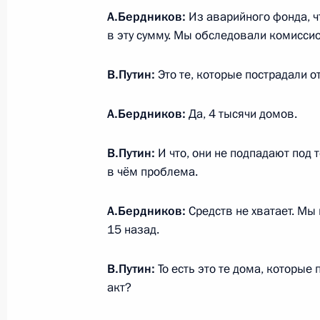
А.Бердников:
Из аварийного фонда, 
в эту сумму. Мы обследовали комиссио
О выделении средств из резервног
В.Путин:
Это те, которые пострадали о
1 мая 2011 года, 11:00
А.Бердников:
Да, 4 тысячи домов.
Подписан закон, увеличивающий ч
В.Путин:
И что, они не подпадают под 
и судебных участков на Алтае
в чём проблема.
10 марта 2011 года, 09:30
А.Бердников:
Средств не хватает. Мы
15 назад.
О выделении средств из резервног
В.Путин:
То есть это те дома, которые
7 марта 2011 года, 14:30
акт?