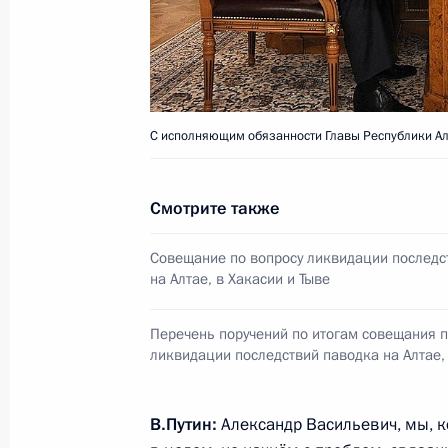
Об исполнении поручения Президе
на Алтае, в Хакасии и Тыве
18 июля 2014 года, 15:30
С исполняющим обязанности Главы Республики А
Совещание по вопросу ликвидации 
на Алтае, в Хакасии и Тыве
Смотрите также
10 июня 2014 года, 14:30
Совещание по вопросу ликвидации последс
на Алтае, в Хакасии и Тыве
Александр Бердников назначен в
Перечень поручений по итогам совещания п
обязанности Главы Республики Алт
ликвидации последствий паводка на Алтае, 
18 января 2014 года, 12:30
В.Путин:
Александр Васильевич, мы, к