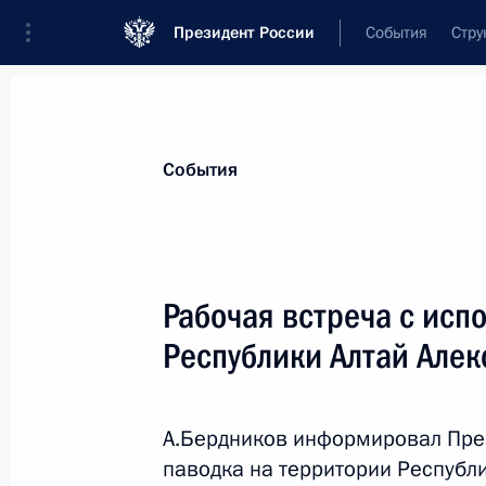
Президент России
События
Стру
Материалы по выбранной теме
События
Республика Алтай,
46 результатов
Рабочая встреча с ис
Показа
Республики Алтай Але
Совещание по ликвидации последс
А.Бердников информировал През
4 сентября 2014 года, 14:00
паводка на территории Республи