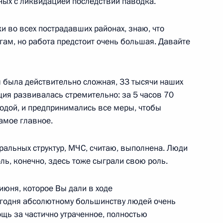
ных с ликвидацией последствий паводка.
 из резервного фонда
и во всех пострадавших районах, знаю, что
гам, но работа предстоит очень большая. Давайте
 была действительно сложная, 33 тысячи наших
ом комитете
ция развивалась стремительно: за 5 часов 70
одой, и предпринимались все меры, чтобы
самое главное.
ральных структур, МЧС, считаю, выполнена. Люди
я поручений, данных
ль, конечно, здесь тоже сыграли свою роль.
мной Президента
июня, которое Вы дали в ходе
егодня абсолютному большинству людей очень
ь за частично утраченное, полностью