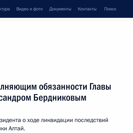
ктура
Видео и фото
Документы
Контакты
Поиск
Все темы
Подписаться на ленту
полняющим обязанности Главы
ть следующие материалы
ксандром Бердниковым
твий паводков
идента о ходе ликвидации последствий
ки Алтай.