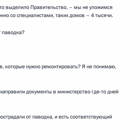
что выделило Правительство, – мы не уложимся
нно со специалистами, таких домов – 4 тысячи.
о фонда Президента
т паводка?
исло мировых судей
те, которые нужно ремонтировать? Я не понимаю,
 направили документы в министерство где‑то дней
о фонда Президента
 пострадали от паводка, и есть соответствующий