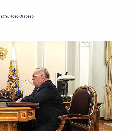
асть, Ново-Огарёво
тайск
бязанности Главы Республики