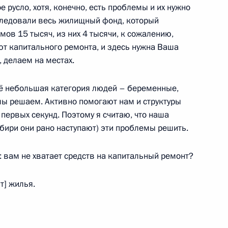
 русло, хотя, конечно, есть проблемы и их нужно
следовали весь жилищный фонд, который
мов 15 тысяч, из них 4 тысячи, к сожалению,
ют капитального ремонта, и здесь нужна Ваша
 делаем на местах.
боты мобильной приёмной
ё небольшая категория людей – беременные,
 мы решаем. Активно помогают нам и структуры
первых секунд. Поэтому я считаю, что наша
ибири они рано наступают) эти проблемы решить.
дента в Республике Алтай
: вам не хватает средств на капитальный ремонт?
т] жилья.
ом комитете России