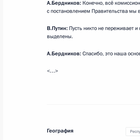
А.Бердников:
Конечно, всё комиссион
с постановлением Правительства мы 
Распоряжение о выделении средств
Президента для ряда образователь
В.Путин:
Пусть никто не переживает и 
7 апреля 2010 года, 09:00
выделены.
А.Бердников:
Спасибо, это наша осно
Дмитрий Медведев обсудил социал
в Республике Алтай с главой реги
<…>
5 февраля 2010 года, 15:30
Дмитрий Медведев внёс на рассмот
Собрания – Эл Курултай Республики
Александра Бердникова для надел
География
Респ
Республики