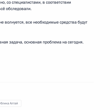
но, со специалистами, в соответствии
всё обследовали.
 из резервного фонда
ных учреждений
не волнуется, все необходимые средства будут
вная задача, основная проблема на сегодня.
ьно-экономическую ситуацию
она Александром Бердниковым
рение Государственного
 Алтай кандидатуру
ения полномочиями Главы
ублика Алтай