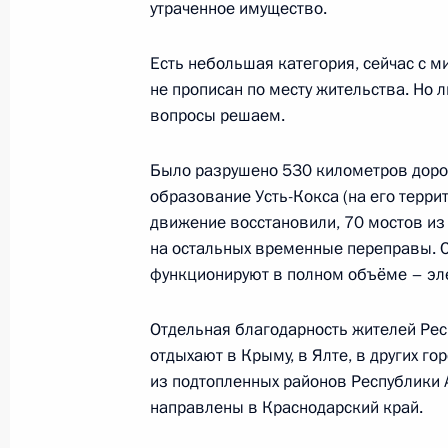
утраченное имущество.
О ходе исполнения пункта 6 перечн
по итогам работы мобильной приё
Есть небольшая категория, сейчас с м
в Республике Алтай
не прописан по месту жительства. Но 
вопросы решаем.
3 ноября 2011 года, 17:15
Было разрушено 530 километров доро
образование Усть-Кокса (на его террит
О ходе исполнения пункта 3 перечн
движение восстановили, 70 мостов из
по итогам работы мобильной приё
на остальных временные переправы. 
в Республике Алтай
функционируют в полном объёме – эле
25 октября 2011 года, 20:10
Отдельная благодарность жителей Респ
отдыхают в Крыму, в Ялте, в других го
из подтопленных районов Республики А
О ходе исполнения пункта 2 перечн
направлены в Краснодарский край.
по итогам работы мобильной приё
в Республике Алтай