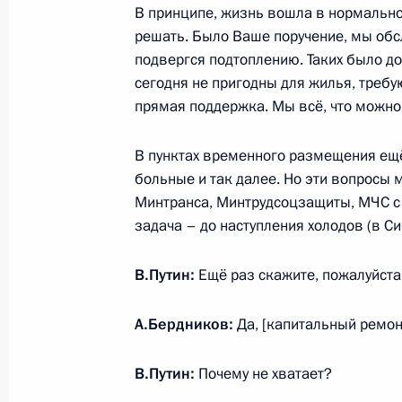
В принципе, жизнь вошла в нормальное
19 октября 2011 года, 20:40
решать. Было Ваше поручение, мы об
подвергся подтоплению. Таких было до
сегодня не пригодны для жилья, требу
прямая поддержка. Мы всё, что можно,
Перечень поручений по итогам ра
Президента в Республике Алтай
В пунктах временного размещения ещ
9 сентября 2011 года, 18:10
больные и так далее. Но эти вопросы
Минтранса, Минтрудсоцзащиты, МЧС с 
задача – до наступления холодов (в С
Работа мобильной приёмной Прези
В.Путин:
Ещё раз скажите, пожалуйста
8 сентября 2011 года, 19:00
А.Бердников:
Да, [капитальный ремон
Кадровые изменения в Следственн
В.Путин:
Почему не хватает?
31 мая 2011 года, 12:00