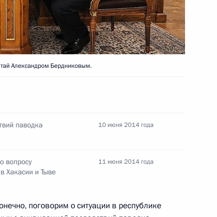
нта по проведению ЕГЭ
лтай Александром Бердниковым.
последствий паводка
твий паводка
10 июня 2014 года
ременно исполняющим
о вопросу
11 июня 2014 года
ай
в Хакасии и Тыве
онечно, поговорим о ситуации в республике