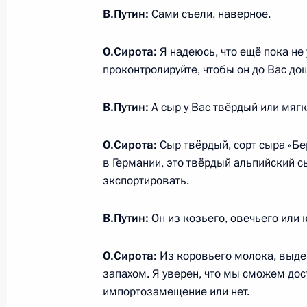
Встреча с главой Адыгеи Асланом 
В.Путин:
Сами съели, наверное.
6 ноября 2015 года, 16:20
О.Сирота:
Я надеюсь, что ещё пока не
проконтролируйте, чтобы он до Вас до
Распоряжение о выделении средств
В.Путин:
А сыр у Вас твёрдый или мяг
Президента
1 апреля 2015 года, 16:30
О.Сирота:
Сыр твёрдый, сорт сыра «Бе
в Германии, это твёрдый альпийский 
экспортировать.
Распоряжение о выделении средств
В.Путин:
Он из козьего, овечьего или
Президента
14 октября 2014 года, 15:30
О.Сирота:
Из коровьего молока, выде
запахом. Я уверен, что мы сможем дос
импортозамещение или нет.
Встреча с главой Адыгеи Асланом 