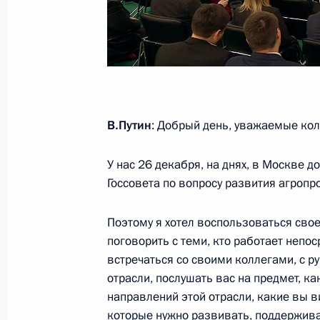
Торжественное мероприятие по сл
Адыгеи, Кабардино-Балкарии и Ка
20 сентября 2022 года, 19:35
Встреча с главой Республики Адыг
В.Путин
: Добрый день, уважаемые кол
27 мая 2022 года, 11:30
У нас 26 декабря, на днях, в Москве 
Госсовета по вопросу развития агроп
Встреча с главой Республики Адыг
Поэтому я хотел воспользоваться свое
22 сентября 2021 года, 13:45
поговорить с теми, кто работает непос
встречаться со своими коллегами, с 
отрасли, послушать вас на предмет, к
Перечень поручений по итогам вст
направлений этой отрасли, какие вы 
общественности в Адыгее
которые нужно развивать, поддержива