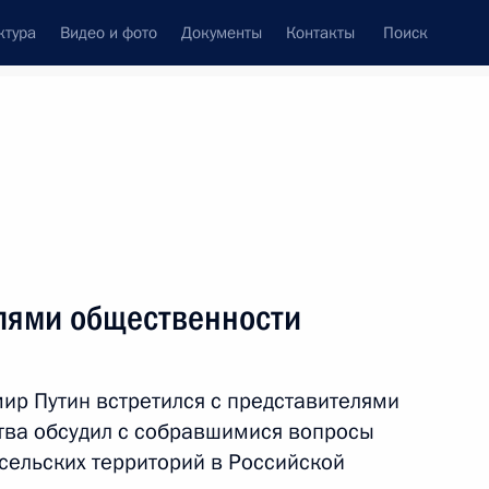
ктура
Видео и фото
Документы
Контакты
Поиск
Все темы
Подписаться на ленту
зультатов
елями общественности
иректоров группы «Мантера»
ир Путин встретился с представителями
ства обсудил с собравшимися вопросы
 сельских территорий в Российской
ея Муратом Кумпиловым