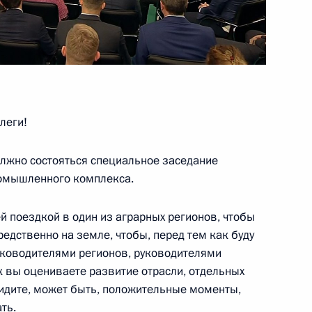
учаю 100-летия образования
рачаево-Черкесии
ея Муратом Кумпиловым
леги!
должно состояться специальное заседание
ромышленного комплекса.
ея Муратом Кумпиловым
й поездкой в один из аграрных регионов, чтобы
редственно на земле, чтобы, перед тем как буду
руководителями регионов, руководителями
ак вы оцениваете развитие отрасли, отдельных
речи с представителями
видите, может быть, положительные моменты,
ть.