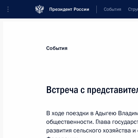
Президент России
События
Стру
Материалы по выбранной теме
События
Республика Адыгея (Адыгея),
35 ре
Встреча с представит
Встреча с председателем совета д
Александром Ткачёвым
6 февраля 2026 года, 14:00
В ходе поездки в Адыгею Владим
общественности. Глава государ
развития сельского хозяйства и
Встреча с главой Республики Адыг