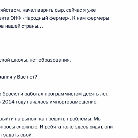
яйством, начал варить сыр, сейчас я уже
оекта ОНФ «Народный фермер». К нам фермеры
ов нашей страны…
 из резервного фонда
ской школы, нет образования.
ания у Вас нет?
ледственного комитета
о бросил и работал программистом десять лет,
 в 2014 году началось импортозамещение.
выйти на рынок, как решить проблемы. Мы
сударственного совета – Хасэ
просы сложные. И ребята тоже здесь сидят, они
инова для наделения
л задать свой.