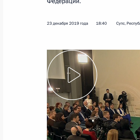
Федерации.
20 января 2026 года, 14:15
23 декабря 2019 года
18:40
Супс, Респу
Адыгея, Бурятия, Астраханская и Н
включены в число субъектов России
по предоставлению услуг гостевых 
жилых домах
29 декабря 2025 года, 11:40
Мария Львова-Белова посетила Ад
20 февраля 2025 года, 19:00