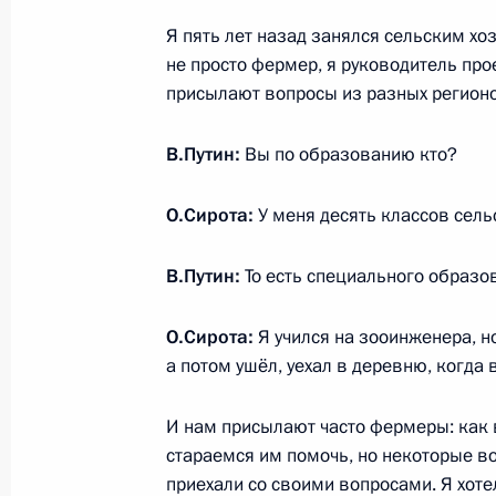
Я пять лет назад занялся сельским хоз
24 января 2014 года, 14:25
не просто фермер, я руководитель пр
присылают вопросы из разных регион
Распоряжения о выделении средств
В.Путин:
Вы по образованию кто?
Президента
23 декабря 2013 года, 12:50
О.Сирота:
У меня десять классов сель
В.Путин:
То есть специального образов
Кадровые изменения в структуре С
О.Сирота:
Я учился на зооинженера, н
9 мая 2013 года, 11:10
а потом ушёл, уехал в деревню, когда
И нам присылают часто фермеры: как 
Президент внёс на рассмотрение Го
стараемся им помочь, но некоторые во
Адыгеи кандидатуру Аслана Тхакуш
приехали со своими вопросами. Я хоте