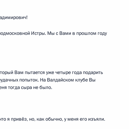
и Муратом Кумпиловым
адимирович!
 подмосковной Истры. Мы с Вами в прошлом году
 из резервного фонда
оторый Вам пытается уже четыре года подарить
неудачных попыток. На Валдайском клубе Вы
меня тогда сыра не было.
ла мировых судей в Адыгее
то я привёз, но, как обычно, у меня его изъяли.