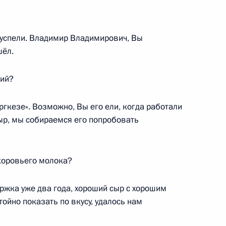
Тхакушиновым
 успели. Владимир Владимирович, Вы
шёл.
 из резервного фонда
кий?
ргкезе». Возможно, Вы его ели, когда работали
сыр, мы собираемся его попробовать
 из резервного фонда
 коровьего молока?
ржка уже два года, хороший сыр с хорошим
тойно показать по вкусу, удалось нам
Тхакушиновым