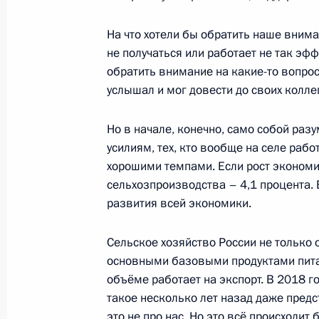
4 марта 2020 года, 20:00
На что хотели бы обратить наше вниман
не получаться или работает не так эфф
обратить внимание на какие-то вопросы
Поездка в Южный федеральный ок
услышал и мог довести до своих колле
23 декабря 2019 года
Но в начале, конечно, само собой разу
усилиям, тех, кто вообще на селе рабо
хорошими темпами. Если рост экономики
Встреча с представителями общест
сельхозпроизводства – 4,1 процента. 
23 декабря 2019 года, 18:40
развития всей экономики.
Сельское хозяйство России не только 
основными базовыми продуктами пита
Посещение тепличного комплекса 
объёме работает на экспорт. В 2018 г
23 декабря 2019 года, 16:30
такое несколько лет назад даже предс
это не про нас. Но это всё происходит