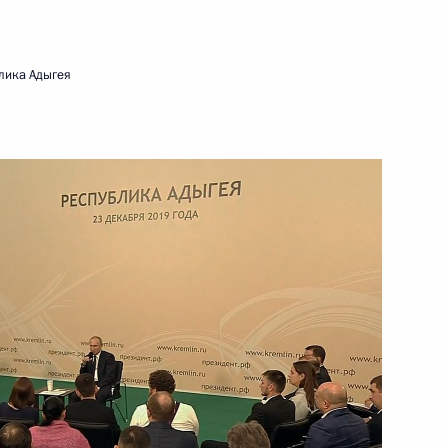
блика Адыгея
ижегородская области
, где проводится эксперимент
домов в индивидуальных
ыгею