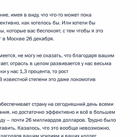
ие, имея в виду, что что-то может пока
ективно, как хотелось бы. Или хотели бы
, которые вас беспокоят, с тем чтобы я это
руг
г в Москве 26 декабря.
меется, не могу не сказать, что благодаря вашим
тает, отрасль в целом развивается у нас весьма
 у нас 1,3 процента, то рост
венности
В известной степени это даже локомотив
обеспечивает страну на сегодняшний день всеми
ния, но достаточно эффективно и всё в большем
«Зелёный дом»
оду – почти 26 миллиардов долларов. Трудно было
тавить. Казалось, что это вообще невозможно,
 благодаря вашим усилиям и ваших коллег.