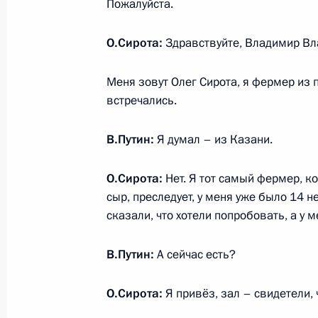
Пожалуйста.
Встреча с Асланом Тхакушиновым 
О.Сирота:
Здравствуйте, Владимир Вл
12 января 2017 года, 14:25
Меня зовут Олег Сирота, я фермер из
встречались.
Распоряжение о выделении средств
В.Путин:
Я думал – из Казани.
Президента
22 июля 2016 года, 15:00
О.Сирота:
Нет. Я тот самый фермер, к
сыр, преследует, у меня уже было 14 
сказали, что хотели попробовать, а у 
Подписан закон об увеличении чис
В.Путин:
А сейчас есть?
28 ноября 2015 года, 13:00
О.Сирота:
Я привёз, зал – свидетели, ч