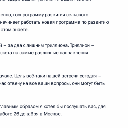
атом Кумпиловым
енно, госпрограмму развития сельского
с начинает работать новая программа по развитию
 этом знаете.
– за два с лишним триллиона. Триллион –
смотрение Государственного
джета на самые различные направления
для избрания на должность
начале. Цель всё-таки нашей встречи сегодня –
йчас отвечу на все ваши вопросы, они могут быть
но исполняющим обязанности
но главным образом я хотел бы послушать вас, для
работе 26 декабря в Москве.