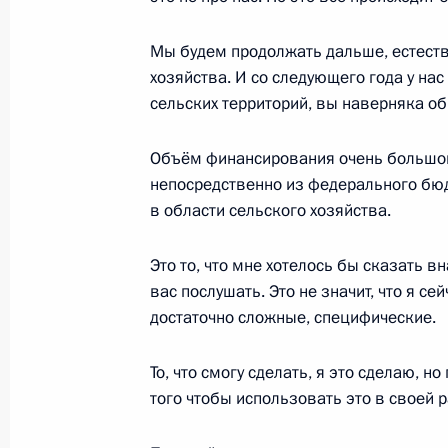
Встреча с врио главы Адыгеи Мур
Мы будем продолжать дальше, естеств
хозяйства. И со следующего года у на
30 августа 2017 года, 15:25
сельских территорий, вы наверняка об
Объём финансирования очень большой 
Владимир Путин представил на рас
непосредственно из федерального бю
совета – Хасэ Адыгеи кандидатуры 
в области сельского хозяйства.
главы региона
21 августа 2017 года, 16:00
Это то, что мне хотелось бы сказать в
вас послушать. Это не значит, что я се
достаточно сложные, специфические.
Мурат Кумпилов назначен времен
То, что смогу сделать, я это сделаю, 
Главы Адыгеи
того чтобы использовать это в своей 
12 января 2017 года, 15:00