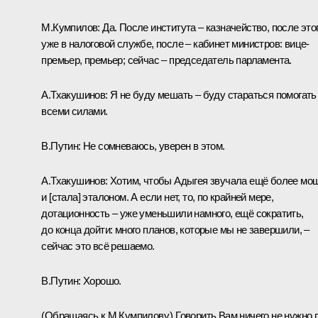
М.Кумпилов:
Да. После института – казначейство, после это
уже в налоговой службе, после – кабинет министров: вице-
премьер, премьер; сейчас – председатель парламента.
А.Тхакушинов:
Я не буду мешать – буду стараться помогать
всеми силами.
В.Путин:
Не сомневаюсь, уверен в этом.
А.Тхакушинов:
Хотим, чтобы Адыгея звучала ещё более мо
и [стала] эталоном. А если нет, то, по крайней мере,
дотационность – уже уменьшили намного, ещё сократить,
до конца дойти: много планов, которые мы не завершили, –
сейчас это всё решаемо.
В.Путин:
Хорошо.
(Обращаясь к М.Кумпилову.)
Говорить Вам ничего не нужно 