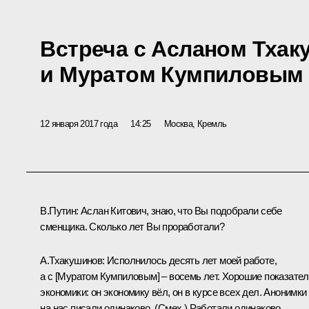
Встреча с Асланом Тха
и Муратом Кумпиловым
12 января 2017 года
14:25
Москва, Кремль
В.Путин:
Аслан Китович, знаю, что Вы подобрали себе
сменщика. Сколько лет Вы проработали?
А.Тхакушинов
:
Исполнилось десять лет моей работе,
а с [Муратом Кумпиловым] – восемь лет. Хорошие показате
экономики: он экономику вёл, он в курсе всех дел. Анонимки
на нас писали одинаково.
(Смех.)
Работали одинаково.