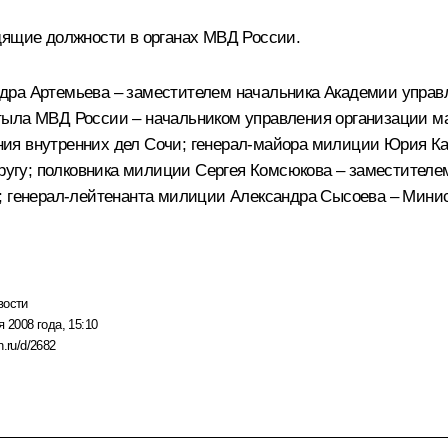
дящие должности в органах МВД России.
дра Артемьева – заместителем начальника Академии управ
тыла МВД России – начальником управления организации ма
ия внутренних дел Сочи; генерал-майора милиции Юрия Ка
гу; полковника милиции Сергея Комсюкова – заместителем
; генерал-лейтенанта милиции Александра Сысоева – Минис
вости
я 2008 года, 15:10
n.ru/d/2682