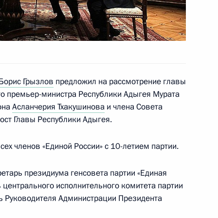
андидатур на должность
Борис Грызлов
предложил на рассмотрение главы
го премьер-министра Республики Адыгея Мурата
уры на пост Главы Республики
она
Асланчерия Тхакушинова
и члена Совета
ост Главы Республики Адыгея.
ех членов «Единой России» с 10-летием партии.
ретарь президиума генсовета партии «Единая
дителей Президентских
ь центрального исполнительного комитета партии
ь Руководителя Администрации Президента