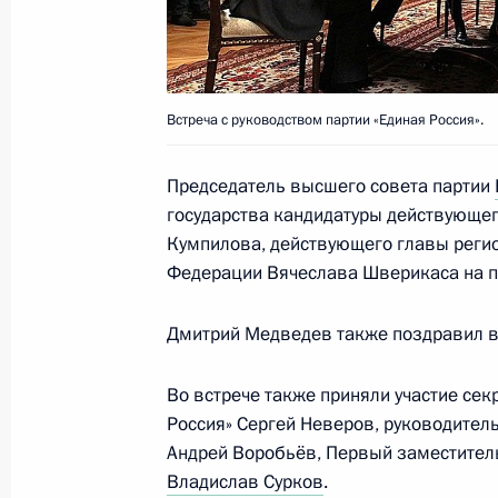
Президент согласился со списком к
Главы Республики Адыгея
Встреча с руководством партии «Единая Россия».
5 декабря 2011 года, 20:50
Председатель высшего совета партии
государства кандидатуры действующе
Президенту представлены кандидат
Кумпилова, действующего главы реги
Адыгея
Федерации Вячеслава Шверикаса на п
1 декабря 2011 года, 17:30
Дмитрий Медведев также поздравил вс
Во встрече также приняли участие сек
Дмитрий Медведев поздравил побе
Россия» Сергей Неверов, руководител
спортивных игр школьников
Андрей Воробьёв, Первый заместител
Владислав Сурков
.
28 сентября 2011 года, 11:00