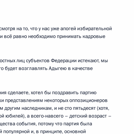
 из резервного фонда
отря на то, что у нас уже апогей избирательной
 и всё равно необходимо принимать кадровые
остных лиц субъектов Федерации истекают, мы
то будет возглавлять Адыгею в качестве
ия сделаете, хотел бы поздравить партию
ки представлениям некоторых оппозиционеров
льного обеспечения системы
м другим наследникам, и не сто пятьдесят (хотя,
кой юбилей), а всего-навсего – детский возраст –
ущества события, потому что партия была
й популярной и, в принципе, основной