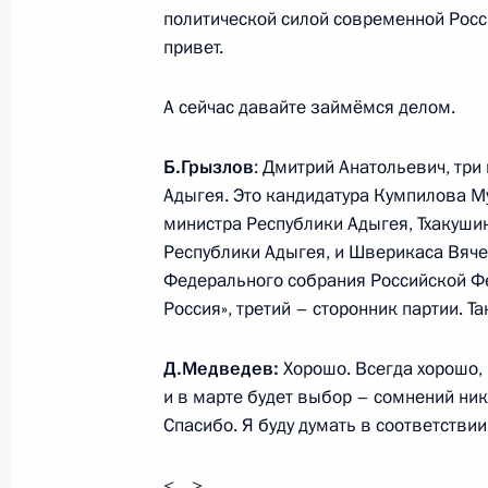
политической силой современной Росс
привет.
Рабочая встреча с главой Адыгеи 
18 августа 2011 года, 15:30
А сейчас давайте займёмся делом.
Б.Грызлов
: Дмитрий Анатольевич, три
Адыгея. Это кандидатура Кумпилова М
Об исполнении пункта 2 перечня п
министра Республики Адыгея, Тхакуши
мобильной приёмной Президента в
Республики Адыгея, и Шверикаса Вяч
9 августа 2011 года, 11:50
Федерального собрания Российской Ф
Россия», третий – сторонник партии. Та
Встреча с Президентом Адыгеи Ас
Д.Медведев:
Хорошо. Всегда хорошо, 
и в марте будет выбор – сомнений ник
28 апреля 2009 года, 15:20
Спасибо. Я буду думать в соответстви
<…>