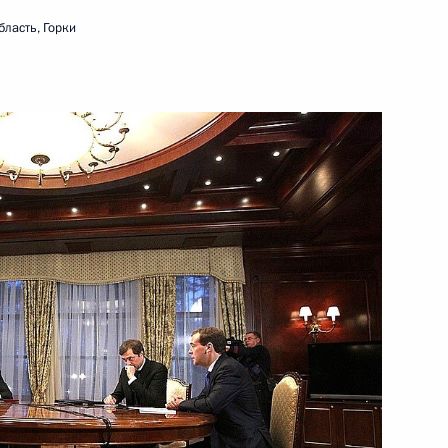
ласть, Горки
 из резервного фонда
ледственного комитета
сударственного совета – Хасэ
инова для наделения