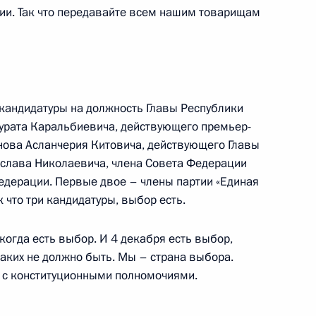
ии. Так что передавайте всем нашим товарищам
Асланом Тхакушиновым
 кандидатуры на должность Главы Республики
урата Каральбиевича, действующего премьер-
оручений по итогам работы
нова Асланчерия Китовича, действующего Главы
 Чеченской Республике
еслава Николаевича, члена Совета Федерации
едерации. Первые двое – члены партии «Единая
к что три кандидатуры, выбор есть.
ланчерием Тхакушиновым
когда есть выбор. И 4 декабря есть выбор,
аких не должно быть. Мы – страна выбора.
и с конституционными полномочиями.