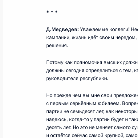
* * *
Распоряжение о выделении средств
Д.Медведев:
Уважаемые коллеги! Несм
Президента
кампании, жизнь идёт своим чередом,
6 сентября 2011 года, 09:30
решения.
Потому как полномочия высших должн
Поездка в Республику Адыгея
должны сегодня определиться с тем, к
руководителя республики.
18 августа 2011 года
Но прежде чем вы мне свои предложен
с первым серьёзным юбилеем. Вопре
Совещание по вопросу законодате
партии не семьдесят лет, как некоторы
образования
надеюсь, когда‑то у партии будет и та
десять лет. Но это не меняет самого с
18 августа 2011 года, 16:50
и остаётся сейчас самой крупной, само