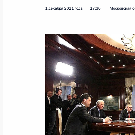
1 декабря 2011 года
17:30
Московская об
Распоряжения о выделении средств
Президента
23 декабря 2013 года, 12:50
Кадровые изменения в структуре С
9 мая 2013 года, 11:10
Президент внёс на рассмотрение Го
Адыгеи кандидатуру Аслана Тхакуш
полномочиями главы региона
7 декабря 2011 года, 19:30