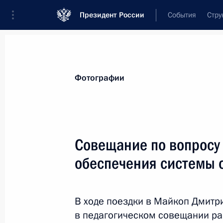
Президент России
События
Стру
Видеозаписи
Фотографии
Аудиозапи
Все материалы
Поездки
Совещания, 
Фотографии
Показа
Совещание по вопросу
обеспечения системы 
Съезд партии «Единая
Россия»
В ходе поездки в Майкоп Дмитр
в педагогическом совещании ра