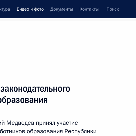
ктура
Видео и фото
Документы
Контакты
Поиск
си
встречи
Церемонии
сентябрь, 2011
ть следующие материалы
 законодательного
образования
В столице Таджикистана
состоялся юбилейный
ий Медведев принял участие
саммит СНГ
ботников образования Республики