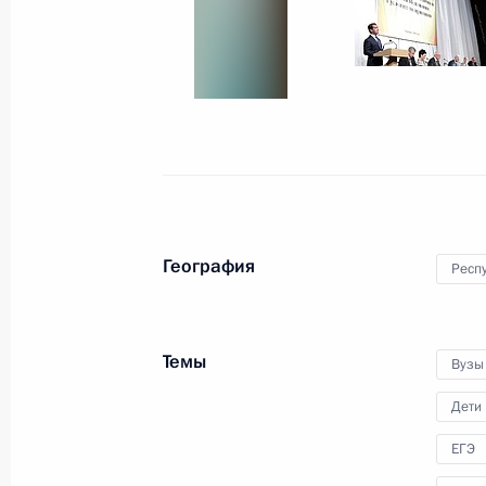
18 августа 2011 года
6 фото
География
Респу
Темы
Вузы
Дмитрий Медведев
Дети
представил Бюджетное
ЕГЭ
послание на 2012–