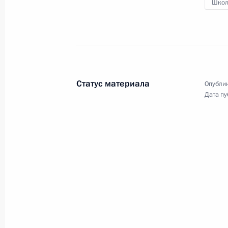
2014 годы
Школ
29 июня 2011 года
6 фото
Статус материала
Опублик
Дата пу
Дмитрий Медведев выступил
на заседании Петербургского
международного экономического
форума