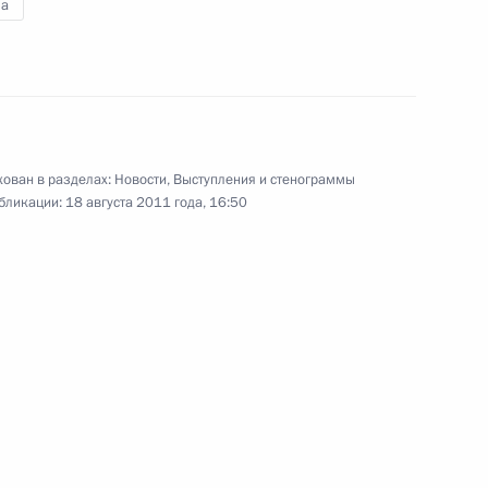
а
20 июня 2011 года
8 фото
ован в разделах:
Новости
,
Выступления и стенограммы
бликации:
18 августа 2011 года, 16:50
Вручены Государственные
премии Российской
Федерации за 2010 год