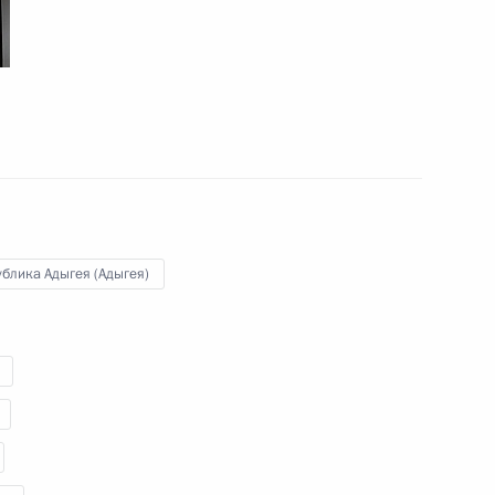
28 июля 2011 года
8 фото
блика Адыгея (Адыгея)
Вручение государственных
наград работникам
медицинской сферы